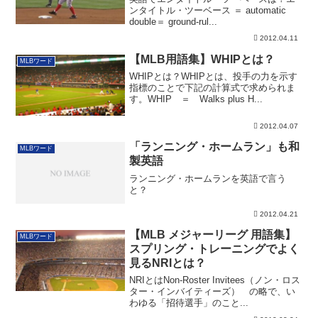
ンタイトル・ツーベース ＝ automatic
double＝ ground-rul...
2012.04.11
【MLB用語集】WHIPとは？
MLBワード
WHIPとは？WHIPとは、投手の力を示す
指標のことで下記の計算式で求められま
す。WHIP ＝ Walks plus H...
2012.04.07
「ランニング・ホームラン」も和
MLBワード
製英語
ランニング・ホームランを英語で言う
と？
2012.04.21
【MLB メジャーリーグ 用語集】
MLBワード
スプリング・トレーニングでよく
見るNRIとは？
NRIとはNon-Roster Invitees（ノン・ロス
ター・インバイティーズ） の略で、い
わゆる「招待選手」のこと...