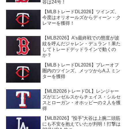
谷は24号！
【MLBトレードDL2026】ツインズ、
今度はオリオールズからディーン・ク
レマーを獲得！
【MLB2026】A’s最終戦での態度が波
紋を呼んだジャレン・デュラン！果た
してトレードデッドラインで動くの
か？
【MLBトレードDL2026】プレーオフ
圏内のツインズ、メッツからA.J. ミン
ターを獲得
【MLB2026トレードDL】レンジャー
ズがエンゼルスからチェイス・シルセ
スとローガン・オホッピーの２人を獲
得
【MLB2026】”投手”大谷は上腕二頭筋
にも不安を抱えていたが判明！打撃は