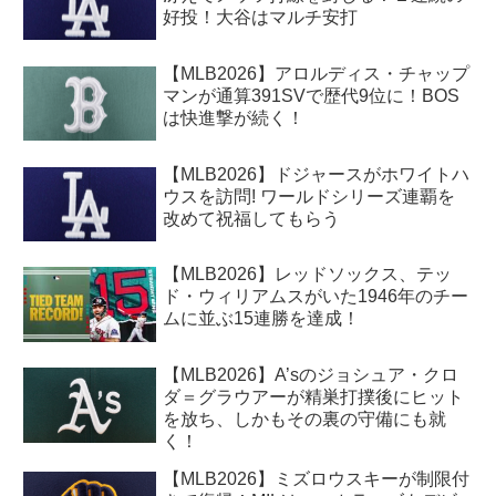
好投！大谷はマルチ安打
【MLB2026】アロルディス・チャップ
マンが通算391SVで歴代9位に！BOS
は快進撃が続く！
【MLB2026】ドジャースがホワイトハ
ウスを訪問! ワールドシリーズ連覇を
改めて祝福してもらう
【MLB2026】レッドソックス、テッ
ド・ウィリアムスがいた1946年のチー
ムに並ぶ15連勝を達成！
【MLB2026】A’sのジョシュア・クロ
ダ＝グラウアーが精巣打撲後にヒット
を放ち、しかもその裏の守備にも就
く！
【MLB2026】ミズロウスキーが制限付