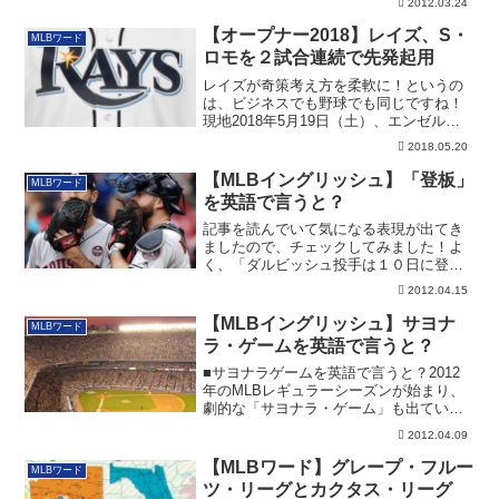
2012.03.24
【オープナー2018】レイズ、S・
MLBワード
ロモを２試合連続で先発起用
レイズが奇策考え方を柔軟に！というの
は、ビジネスでも野球でも同じですね！
現地2018年5月19日（土）、エンゼルス
VSレ...
2018.05.20
【MLBイングリッシュ】「登板」
MLBワード
を英語で言うと？
記事を読んでいて気になる表現が出てき
ましたので、チェックしてみました！よ
く、「ダルビッシュ投手は１０日に登板
予定」などと...
2012.04.15
【MLBイングリッシュ】サヨナ
MLBワード
ラ・ゲームを英語で言うと？
■サヨナラゲームを英語で言うと？2012
年のMLBレギュラーシーズンが始まり、
劇的な「サヨナラ・ゲーム」も出ていま
す。こ...
2012.04.09
【MLBワード】グレープ・フルー
MLBワード
ツ・リーグとカクタス・リーグ