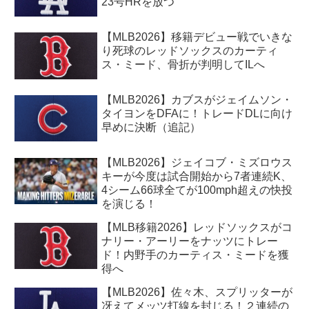
23号HRを放つ
【MLB2026】移籍デビュー戦でいきな
り死球のレッドソックスのカーティ
ス・ミード、骨折が判明してILへ
【MLB2026】カブスがジェイムソン・
タイヨンをDFAに！トレードDLに向け
早めに決断（追記）
【MLB2026】ジェイコブ・ミズロウス
キーが今度は試合開始から7者連続K、
4シーム66球全てが100mph超えの快投
を演じる！
【MLB移籍2026】レッドソックスがコ
ナリー・アーリーをナッツにトレー
ド！内野手のカーティス・ミードを獲
得へ
【MLB2026】佐々木、スプリッターが
冴えてメッツ打線を封じる！２連続の