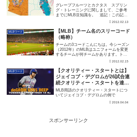
グレープフルーツとカクタス スプリン
グ・トレーニングに関しまして、ご参考
までにMLB豆知識を。 追記：この記事
は2012...
2012.02.13
【MLB】チーム名のスリーコード
MLBワード
（略称）
チームの3コードこんにちは。今シーズン
（2012年）のMLBはユニフォームを変更
するチームが何チームかあります。トロ
ント...
2012.02.15
【クオリティー・スタートとは】
MLBワード
ジェイコブ・デグロムが26試合連
続クオリティー・スタートを達
成！打ってはHR、投げては
MLB用語のクオリティー・スタートにつ
14K！
いてジェイコブ・デグロムの例で
2019.04.04
スポンサーリンク