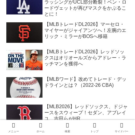
ラッシングがUCL部分断裂！ベン・ロ
ードヴェットが再びマスクをかぶるこ
とに！
【MLBトレードDL2026】マーセロ・
マイヤーがジャイアンツへ！左腕のエ
リック・ミラーがBOSへ移籍
【MLBトレードDL2026】レッドソッ
クスはオリオールズからアドレー・ラ
ッチマンを獲得へ
【MLBワード】改めてトレード・デッ
ドラインとは？（2022-26 CBA)
【MLB2026】レッドソックス、ドジャ
ースをスウィープ！セダン、アブレイ
ユ、吉田らがHR
メニュー
ホーム
検索
トップ
サイドバー
【MLBトレードDL2026】レイズ、メ