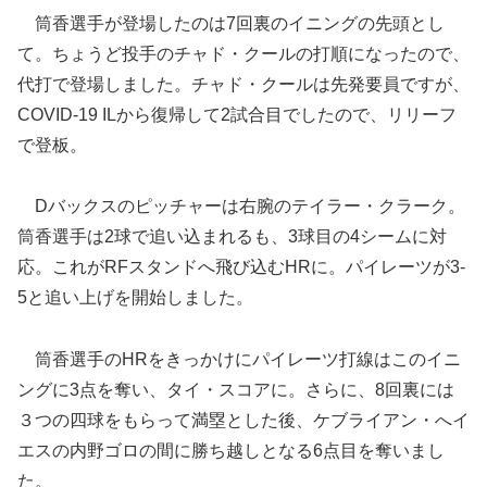
筒香選手が登場したのは7回裏のイニングの先頭とし
て。ちょうど投手のチャド・クールの打順になったので、
代打で登場しました。チャド・クールは先発要員ですが、
COVID-19 ILから復帰して2試合目でしたので、リリーフ
で登板。
Dバックスのピッチャーは右腕のテイラー・クラーク。
筒香選手は2球で追い込まれるも、3球目の4シームに対
応。これがRFスタンドへ飛び込むHRに。パイレーツが3-
5と追い上げを開始しました。
筒香選手のHRをきっかけにパイレーツ打線はこのイニ
ングに3点を奪い、タイ・スコアに。さらに、8回裏には
３つの四球をもらって満塁とした後、ケブライアン・へイ
エスの内野ゴロの間に勝ち越しとなる6点目を奪いまし
た。