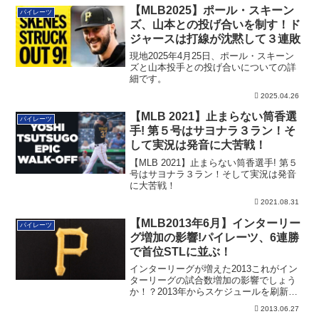
【MLB2025】ポール・スキーン
パイレーツ
ズ、山本との投げ合いを制す！ド
ジャースは打線が沈黙して３連敗
現地2025年4月25日、ポール・スキーン
ズと山本投手との投げ合いについての詳
細です。
2025.04.26
【MLB 2021】止まらない筒香選
パイレーツ
手! 第５号はサヨナラ３ラン！そ
して実況は発音に大苦戦！
【MLB 2021】止まらない筒香選手! 第５
号はサヨナラ３ラン！そして実況は発音
に大苦戦！
2021.08.31
【MLB2013年6月】インターリー
パイレーツ
グ増加の影響!パイレーツ、6連勝
で首位STLに並ぶ！
インターリーグが増えた2013これがイン
ターリーグの試合数増加の影響でしょう
か！？2013年からスケジュールを刷新し
たM...
2013.06.27