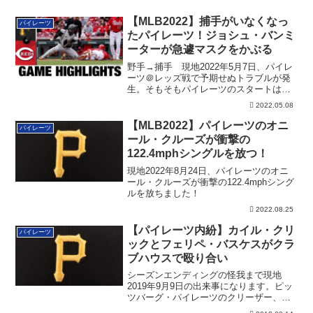
【MLB2022】捕手がいなくなっ
パイレーツ
たパイレーツ！ジョシュ・バンミ
ーターが急遽マスクをかぶる
野手→捕手 現地2022年5月7日、パイレ
ーツ＠レッズ戦で予期せぬトラブルが発
生。そもそもパイレーツのスタートはご
覧のメ...
2022.05.08
【MLB2022】パイレーツのオニ
パイレーツ
ール・クルーズが衝撃の
122.4mphシングルを放つ！
現地2022年8月24日、パイレーツのオニ
ール・クルーズが衝撃の122.4mphシング
ルを放ちました！
2022.08.25
【パイレーツ内紛】カイル・クリ
パイレーツ
ックとフェリペ・バスケスがクラ
ブハウスで殴り合い
シーズンエンディングの怪我まで現地
2019年9月9日の出来事になります。ピッ
ツバーグ・パイレーツのクリーザー、フ
ェリペ・...