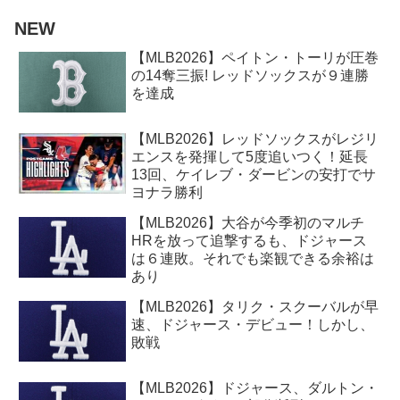
NEW
【MLB2026】ペイトン・トーリが圧巻
の14奪三振! レッドソックスが９連勝
を達成
【MLB2026】レッドソックスがレジリ
エンスを発揮して5度追いつく！延長
13回、ケイレブ・ダービンの安打でサ
ヨナラ勝利
【MLB2026】大谷が今季初のマルチ
HRを放って追撃するも、ドジャース
は６連敗。それでも楽観できる余裕は
あり
【MLB2026】タリク・スクーバルが早
速、ドジャース・デビュー！しかし、
敗戦
【MLB2026】ドジャース、ダルトン・