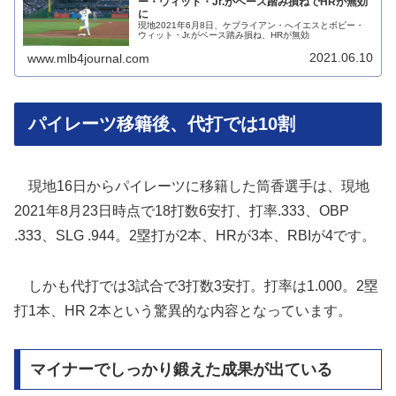
ー・ウィット・Jr.がベース踏み損ねでHRが無効
に
現地2021年6月8日、ケブライアン・へイエスとボビー・
ウィット・Jr.がベース踏み損ね、HRが無効
2021.06.10
www.mlb4journal.com
パイレーツ移籍後、代打では10割
現地16日からパイレーツに移籍した筒香選手は、現地
2021年8月23日時点で18打数6安打、打率.333、OBP
.333、SLG .944。2塁打が2本、HRが3本、RBIが4です。
しかも代打では3試合で3打数3安打。打率は1.000。2塁
打1本、HR 2本という驚異的な内容となっています。
マイナーでしっかり鍛えた成果が出ている