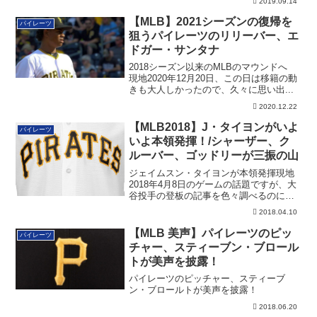
2019.09.14
【MLB】2021シーズンの復帰を
パイレーツ
狙うパイレーツのリリーバー、エ
ドガー・サンタナ
2018シーズン以来のMLBのマウンドへ
現地2020年12月20日、この日は移籍の動
きも大人しかったので、久々に思い出...
2020.12.22
【MLB2018】J・タイヨンがいよ
パイレーツ
いよ本領発揮！/シャーザー、ク
ルーバー、ゴッドリーが三振の山
ジェイムスン・タイヨンが本領発揮現地
2018年4月8日のゲームの話題ですが、大
谷投手の登板の記事を色々調べるのに時
間をか...
2018.04.10
【MLB 美声】パイレーツのピッ
パイレーツ
チャー、スティーブン・ブロール
トが美声を披露！
パイレーツのピッチャー、スティーブ
ン・ブロールトが美声を披露！
2018.06.20