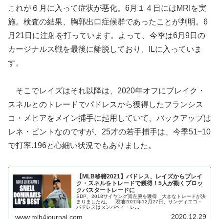
これが６月に入って症状が悪化。6月１４日にはMRIを実
施。検査の結果、胸郭出口症候群であったことが判明。6
月21日に注射を打っています。よって、今季は6月9日の
カージナルス戦を最後に離脱しており、ILに入っていま
す。
そこでレイズはそれ以降は、2020年オフにブレイク・
スネルとのトレードでパドレスから獲得したフランシス
コ・メヒアをメイン捕手に起用していて、バックアップは
レネ・ピントなのですが、25才の若手捕手は、今季51−10
で打率.196と心細い状況でもありました。
【MLB移籍2021】パドレス、レイズからブレイ
ク・スネルをトレードで獲得！5人が動くブロッ
クバスタートレードに
SDP、2018サイヤング賞左腕を獲得 大きなトレードが決
まりましたね。 現地2020年12月27日、サンディエゴ・
パドレスはタンパベイ・レ...
2020.12.29
www.mlb4journal.com