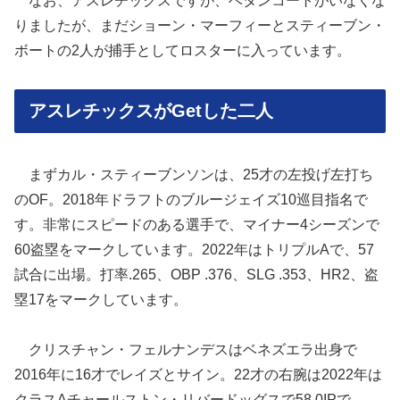
なお、アスレチックスですが、ベタンコートがいなくな
りましたが、まだショーン・マーフィーとスティーブン・
ボートの2人が捕手としてロスターに入っています。
アスレチックスがGetした二人
まずカル・スティーブンソンは、25才の左投げ左打ち
のOF。2018年ドラフトのブルージェイズ10巡目指名で
す。非常にスピードのある選手で、マイナー4シーズンで
60盗塁をマークしています。2022年はトリプルAで、57
試合に出場。打率.265、OBP .376、SLG .353、HR2、盗
塁17をマークしています。
クリスチャン・フェルナンデスはベネズエラ出身で
2016年に16才でレイズとサイン。22才の右腕は2022年は
クラスAチャールストン・リバードッグスで58.0IPで