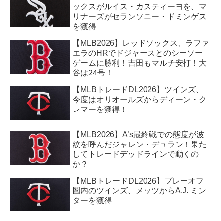
ックスがルイス・カスティーヨを、マ
リナーズがセランソニー・ドミンゲス
を獲得
【MLB2026】レッドソックス、ラファ
エラのHRでドジャースとのシーソー
ゲームに勝利！吉田もマルチ安打！大
谷は24号！
【MLBトレードDL2026】ツインズ、
今度はオリオールズからディーン・ク
レマーを獲得！
【MLB2026】A’s最終戦での態度が波
紋を呼んだジャレン・デュラン！果た
してトレードデッドラインで動くの
か？
【MLBトレードDL2026】プレーオフ
圏内のツインズ、メッツからA.J. ミン
ターを獲得