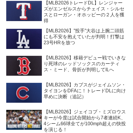
【MLB2026トレードDL】レンジャー
ズがエンゼルスからチェイス・シルセ
スとローガン・オホッピーの２人を獲
得
【MLB2026】”投手”大谷は上腕二頭筋
にも不安を抱えていたが判明！打撃は
23号HRを放つ
【MLB2026】移籍デビュー戦でいきな
り死球のレッドソックスのカーティ
ス・ミード、骨折が判明してILへ
【MLB2026】カブスがジェイムソン・
タイヨンをDFAに！トレードDLに向け
早めに決断（追記）
【MLB2026】ジェイコブ・ミズロウス
キーが今度は試合開始から7者連続K、
4シーム66球全てが100mph超えの快投
を演じる！