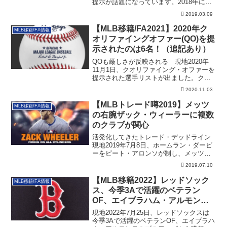
提示が話題になっています。2018年に
21...
2019.03.09
【MLB移籍/FA2021】2020年ク
MLB移籍/FA情報
オリファイングオファー(QO)を提
示されたのは6名！（追記あり）
QOも厳しさが反映される 現地2020年
11月1日、クオリファイング・オファーを
提示された選手リストが出ました。クオ
リフ...
2020.11.03
【MLBトレード噂2019】メッツ
MLB移籍/FA情報
の右腕ザック・ウィーラーに複数
のクラブが関心
活発化してきたトレード・デッドライン
現地2019年7月8日、ホームラン・ダービ
ーをピート・アロンソが制し、メッツの
注目度...
2019.07.10
【MLB移籍2022】レッドソック
MLB移籍/FA情報
ス、今季3Aで活躍のベテラン
OF、エイブラハム・アルモンテ
を獲得
現地2022年7月25日、レッドソックスは
今季3Aで活躍のベテランOF、エイブラハ