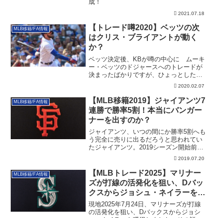
成！
2021.07.18
【トレード噂2020】ベッツの次
MLB移籍/FA情報
はクリス・ブライアントが動く
か？
ベッツ決定後、KBが噂の中心に ムーキ
ー・ベッツのドジャースへのトレードが
決まったばかりですが、ひょっとしたら
今度はクリ...
2020.02.07
【MLB移籍2019】ジャイアンツ7
MLB移籍/FA情報
連勝で勝率5割！本当にバンガー
ナーを出すのか？
ジャイアンツ、いつの間にか勝率5割へも
う完全に売りに出るだろうと思われてい
たジャイアンツ。2019シーズン開始前の
オフの...
2019.07.20
【MLBトレード2025】マリナー
MLB移籍/FA情報
ズが打線の活発化を狙い、Dバッ
クスからジョシュ・ネイラーを獲
得！
現地2025年7月24日、マリナーズが打線
の活発化を狙い、Dバックスからジョシ