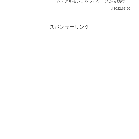
ム・アルモンテをブルワーズから獲得。
アルモンテはどんな選手かも記載してい
2022.07.26
ます。
スポンサーリンク