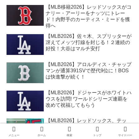
【MLB移籍2026】レッドソックスがコ
ナリー・アーリーをナッツにトレー
ド！内野手のカーティス・ミードを獲
得へ
【MLB2026】佐々木、スプリッターが
冴えてメッツ打線を封じる！２連続の
好投！大谷はマルチ安打
【MLB2026】アロルディス・チャップ
マンが通算391SVで歴代9位に！BOS
は快進撃が続く！
【MLB2026】ドジャースがホワイトハ
ウスを訪問! ワールドシリーズ連覇を
改めて祝福してもらう
【MLB2026】レッドソックス、テッ
ド・ウィリアムスがいた1946年のチー
ムに並ぶ15連勝を達成！
メニュー
ホーム
検索
トップ
サイドバー