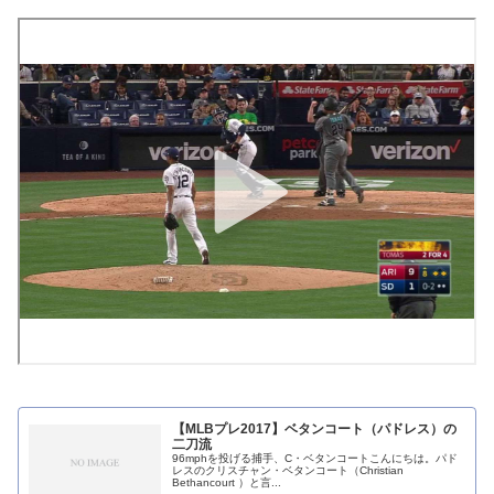
【MLBプレ2017】ベタンコート（パドレス）の
二刀流
96mphを投げる捕手、C・ベタンコートこんにちは。パド
レスのクリスチャン・ベタンコート（Christian
Bethancourt ）と言...