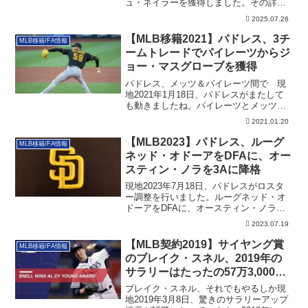
ュ・ネイラーを獲得しました。その詳細
です。
2025.07.26
【MLB移籍2021】パドレス、3チ
MLB移籍/FA情報
ームトレードでパイレーツからジ
ョー・マスグローブを獲得
パドレス、メッツ＆パイレーツ間で 現
地2021年1月18日、パドレスがまたして
も動きましたね。パイレーツとメッツが
絡む3...
2021.01.20
【MLB2023】パドレス、ルーグ
MLB移籍/FA情報
ネッド・オドーアをDFAに、オー
スティン・ノラを3Aに降格
現地2023年7月18日、パドレスがロスタ
ー調整を行いました。ルーグネッド・オ
ドーアをDFAに、オースティン・ノラを
3Aに降格です。その詳細を記載していま
2023.07.19
す
【MLB契約2019】サイヤング賞
MLB移籍/FA情報
のブレイク・スネル、2019年の
サラリーはたったの57万3,000ド
ル！
ブレイク・スネル、それでもやるしか現
地2019年3月8日、驚きのサラリーアップ