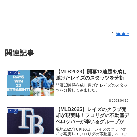
hirotee
関連記事
【MLB2023】開幕13連勝を成し
レイズ
遂げたレイズのスタッツを分析
開幕13連勝を成し遂げたレイズのスタッ
ツを分析してみました。
2023.04.16
【MLB2025】レイズのクラブ売
レイズ
却が現実味！フロリダの不動産デ
ベロッパーが率いるグループが独
占交渉に入る
現地2025年6月18日、レイズのクラブ売
却が現実味！フロリダの不動産デベロッ