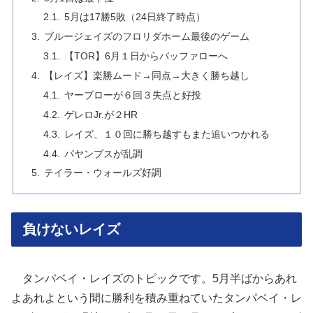
5月は17勝5敗（24日終了時点）
ブルージェイズのフロリダホーム最後のゲーム
【TOR】6月１日からバッファローへ
【レイズ】楽勝ムード→同点→大きく勝ち越し
ヤーブローが６回３失点と好投
ゲレロJr.が２HR
レイズ、１０回に勝ち越すもまた追いつかれる
パヤンプスが乱調
テイラー・ウォールズ好調
負けないレイズ
タンパベイ・レイズのトピックです。5月半ばからあれ
よあれよという間に勝利を積み重ねていたタンパベイ・レ