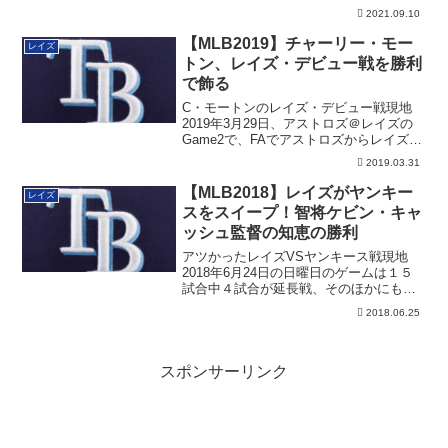
2021.09.10
【MLB2019】チャーリー・モー
レイズ
トン、レイズ・デビュー戦を勝利
で飾る
C・モートンのレイズ・デビュー戦現地
2019年3月29日、アストロズ＠レイズの
Game2で、FAでアストロズからレイズ
に...
2019.03.31
【MLB2018】レイズがヤンキー
レイズ
スをスイープ！智将ケビン・キャ
ッシュ監督の知恵の勝利
アツかったレイズVSヤンキース戦現地
2018年6月24日の日曜日のゲームは１５
試合中４試合が延長戦、そのほかにも２
点差ゲ...
2018.06.25
スポンサーリンク