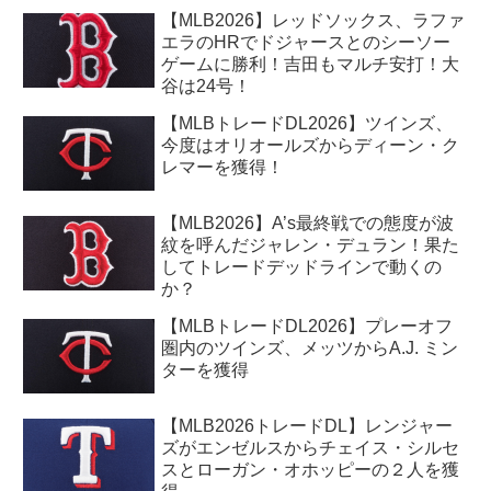
【MLB2026】レッドソックス、ラファ
エラのHRでドジャースとのシーソー
ゲームに勝利！吉田もマルチ安打！大
谷は24号！
【MLBトレードDL2026】ツインズ、
今度はオリオールズからディーン・ク
レマーを獲得！
【MLB2026】A’s最終戦での態度が波
紋を呼んだジャレン・デュラン！果た
してトレードデッドラインで動くの
か？
【MLBトレードDL2026】プレーオフ
圏内のツインズ、メッツからA.J. ミン
ターを獲得
【MLB2026トレードDL】レンジャー
ズがエンゼルスからチェイス・シルセ
スとローガン・オホッピーの２人を獲