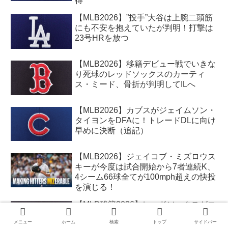
得
【MLB2026】”投手”大谷は上腕二頭筋
にも不安を抱えていたが判明！打撃は
23号HRを放つ
【MLB2026】移籍デビュー戦でいきな
り死球のレッドソックスのカーティ
ス・ミード、骨折が判明してILへ
【MLB2026】カブスがジェイムソン・
タイヨンをDFAに！トレードDLに向け
早めに決断（追記）
【MLB2026】ジェイコブ・ミズロウス
キーが今度は試合開始から7者連続K、
4シーム66球全てが100mph超えの快投
を演じる！
【MLB移籍2026】レッドソックスがコ
ナリー・アーリーをナッツにトレー
メニュー
ホーム
検索
トップ
サイドバー
ド！内野手のカーティス・ミードを獲