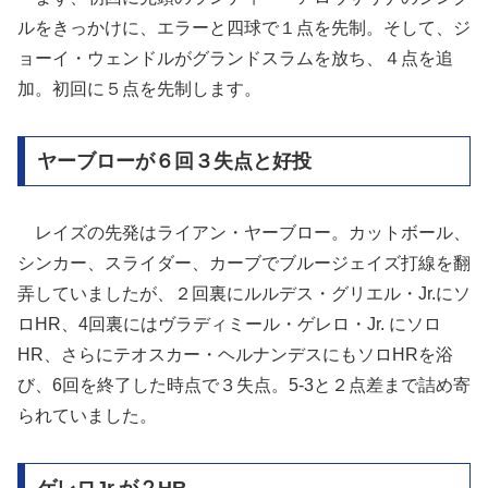
ルをきっかけに、エラーと四球で１点を先制。そして、ジ
ョーイ・ウェンドルがグランドスラムを放ち、４点を追
加。初回に５点を先制します。
ヤーブローが６回３失点と好投
レイズの先発はライアン・ヤーブロー。カットボール、
シンカー、スライダー、カーブでブルージェイズ打線を翻
弄していましたが、２回裏にルルデス・グリエル・Jr.にソ
ロHR、4回裏にはヴラディミール・ゲレロ・Jr. にソロ
HR、さらにテオスカー・ヘルナンデスにもソロHRを浴
び、6回を終了した時点で３失点。5-3と２点差まで詰め寄
られていました。
ゲレロJr.が２HR