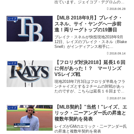
出ています。ジェイコブ・デグロムのト
レードもなんだ...
2018.06.28
【MLB 2018年9月】ブレイク・
レイズ
スネル、サイ・ヤングへ一歩前
進！両リーグトップの19勝目
ブレイク・スネルが快投現地2018年9月
12日、レイズのブレイク・スネル（Blake
Snell）がインディアンス相手に...
2018.09.14
【フロリダ対決2018】延長1６回
レイズ
に何があった！？ マーリンズ
VSレイズ戦
現地2018年7月3日はフロリダ半島をフラ
ンチャイズとする２チームの対戦があっ
たのですが、こちらは延長１６回までも
つれる...
2018.07.04
【MLB契約】”当然！”レイズ、エ
レイズ
リック・二ーアンダー氏の昇進と
複数年契約を発表
レイズがGMのエリック・二ーアンダー氏
の昇進と複数年契約を発表