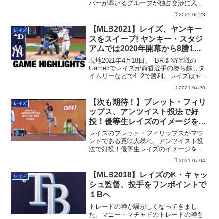
パーが率いるグループが独占交渉に入っ
ていることが明らかになりました。スタ
2025.06.23
ジアム建設の経緯も含めた詳細です。
【MLB2021】レイズ、ヤンキー
レイズ
スをスイープ! ヤンキー・スタジ
アムでは2020年開幕から8勝1
敗！
現地2021年4月18日、TBR＠NYY戦の
Game3でレイズが筒香選手の勝ち越しタ
イムリーなどで4−2で勝利。レイズはヤン
キースでも強いですし、ヤンキー・スタ
2021.04.20
ジアムにおいても強いです。
【次も期待！】ブレット・フィリ
レイズ
ップス、アンツイスト投法で好
投！優等生レイズのイメージを変
える
レイズのブレット・フィリップスがマウ
ンドである意味大暴れ。アンツイスト投
法で好投！優等生レイズのイメージを変
えました
2021.07.04
【MLB2018】レイズのK・キャッ
レイズ
シュ監督、投手をワンポイントで
１Bへ
トレードの噂が騒がしくなってきまし
た。マニー・マチャドのトレードの噂も