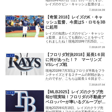
地2019年4月7日（日）のゲームですが、
レイズのケビン・キャッシュ監督がまた
して...
2019.04.09
【奇策 2018】レイズのK・キャ
レイズ
ッシュ監督、今度はS・ロモを3B
に起用
レイズの知恵レイズのケビン・キャッシ
ュ監督、またしても面白いことをやって
くれましたね！現地2018年7月25日、１
勝１敗...
2018.07.26
【フロリダ対決2018】延長1６回
レイズ
に何があった！？ マーリンズ
VSレイズ戦
現地2018年7月3日はフロリダ半島をフラ
ンチャイズとする２チームの対戦があっ
たのですが、こちらは延長１６回までも
つれる...
2018.07.04
【MLB2025】レイズのクラブ売
レイズ
却が現実味！フロリダの不動産デ
ベロッパーが率いるグループが独
占交渉に入る
現地2025年6月18日、レイズのクラブ売
却が現実味！フロリダの不動産デベロッ