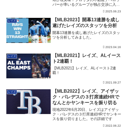
パーが率いるグループが独占交渉に入っ
ていることが明らかになりました。スタ
2025.06.23
ジアム建設の経緯も含めた詳細です。
【MLB2023】開幕13連勝を成し
レイズ
遂げたレイズのスタッツを分析
開幕13連勝を成し遂げたレイズのスタッ
ツを分析してみました。
2023.04.16
【MLB2021】レイズ、ALイース
レイズ
ト2連覇！
【MLB2021】レイズ、ALイースト2連
覇！
2021.09.27
【MLB2022】レイズ、アイザッ
レイズ
ク・パレデスの３打席連続HRで
なんとかヤンキースを振り切る
現地2022年6月20日、レイズはアイザッ
ク・パレデスの３打席連続HRでヤンキー
スを振り切りました。その詳細です
2022.06.22