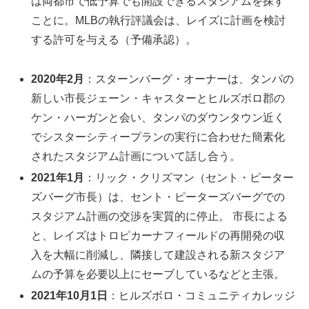
は両都市で低予算でも開設できるスタジアムを探す
ことに。MLBの執行評議会は、レイズに計画を検討
する許可を与える（予備承認）。
2020年2月
：スターンバーグ・オーナーは、タンパの
新しい市長ジェーン・キャスターとヒルズボロ郡の
ケン・ハーガンと会い、タンパのダウンタウン近く
でシスターシティープランの実行に合わせた簡素化
されたスタジアム計画について話し合う。
2021年1月
：リック・クリズマン（セント・ピーター
ズバーグ市長）は、セント・ピーターズバーグでの
スタジアム計画の交渉を実質的に停止。 市長による
と、レイズはトロピカーナフィールドの再開発の収
入を大幅に削減し、隣接して建設される新スタジア
ムの予算を必要以上にセーブしているなどと主張。
2021年10月1日
：ヒルズボロ・コミュニティカレッジ