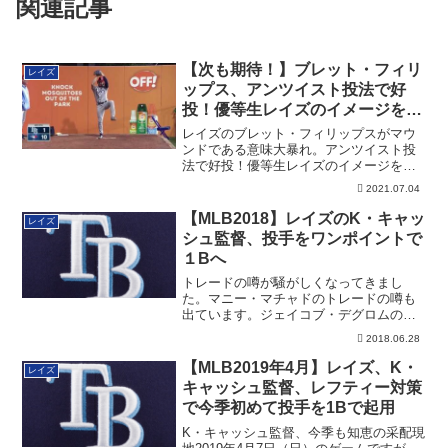
関連記事
【次も期待！】ブレット・フィリ
レイズ
ップス、アンツイスト投法で好
投！優等生レイズのイメージを変
える
レイズのブレット・フィリップスがマウ
ンドである意味大暴れ。アンツイスト投
法で好投！優等生レイズのイメージを変
えました
2021.07.04
【MLB2018】レイズのK・キャッ
レイズ
シュ監督、投手をワンポイントで
１Bへ
トレードの噂が騒がしくなってきまし
た。マニー・マチャドのトレードの噂も
出ています。ジェイコブ・デグロムのト
レードもなんだ...
2018.06.28
【MLB2019年4月】レイズ、K・
レイズ
キャッシュ監督、レフティー対策
で今季初めて投手を1Bで起用
K・キャッシュ監督、今季も知恵の采配現