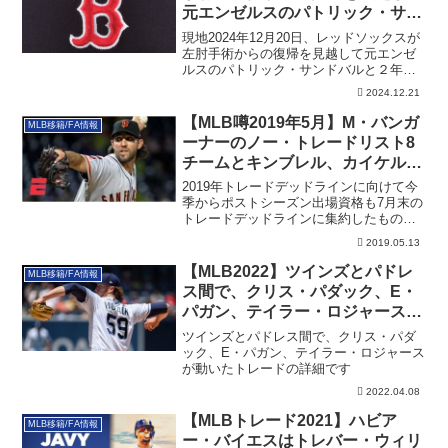
元エンゼルスのパトリック・サン
ドバルと２年契約！
現地2024年12月20日、レッドソックスが
左肘手術からの復帰を見越して元エンゼ
ルスのパトリック・サンドバルと２年で
契約。その詳細です。
2024.12.21
【MLB噂2019年5月】M・バンガ
MLB移籍/FA情報
ーナーのノー・トレードリスト8
チームとキンブレル、カイケルの
噂
2019年トレードデッドラインに向けて今
季からポストシーズン出場資格も7月末の
トレードデッドラインに集約したものに
変わり...
2019.05.13
【MLB2022】ツインズとパドレ
MLB移籍/FA情報
ス間で、クリス・パダック、E・
パガン、テイラー・ロジャースが
動くトレードが成立
ツインズとパドレス間で、クリス・パダ
ック、E・パガン、テイラー・ロジャース
が動いたトレードの詳細です
2022.04.08
【MLBトレード2021】ハビア
MLB移籍/FA情報
ー・バイエスはトレバー・ウィリ