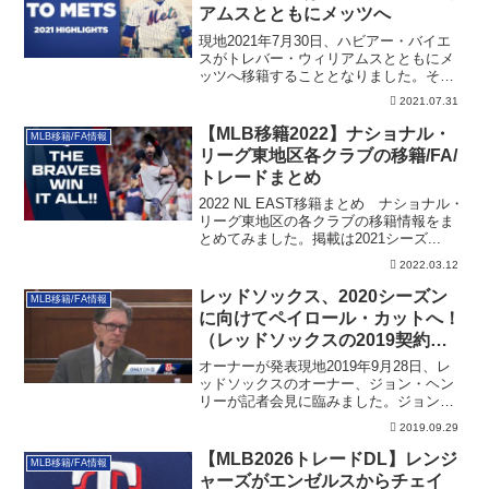
アムスとともにメッツへ
現地2021年7月30日、ハビアー・バイエ
スがトレバー・ウィリアムスとともにメ
ッツへ移籍することとなりました。その
詳細とカブスに行く、ピート・クロウ＝
2021.07.31
アームストロングについてです
【MLB移籍2022】ナショナル・
MLB移籍/FA情報
リーグ東地区各クラブの移籍/FA/
トレードまとめ
2022 NL EAST移籍まとめ ナショナル・
リーグ東地区の各クラブの移籍情報をま
とめてみました。掲載は2021シーズ...
2022.03.12
レッドソックス、2020シーズン
MLB移籍/FA情報
に向けてペイロール・カットへ！
（レッドソックスの2019契約一
覧付き）
オーナーが発表現地2019年9月28日、レ
ッドソックスのオーナー、ジョン・ヘン
リーが記者会見に臨みました。ジョン・
ヘンリ...
2019.09.29
【MLB2026トレードDL】レンジ
MLB移籍/FA情報
ャーズがエンゼルスからチェイ