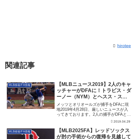
hirotee
関連記事
【MLBニュース2019】2人のキャ
MLB移籍/FA情報
ッチャーがDFAに！トラビス・ダ
ーノー（NYM）とヘスス・スク
レ（BAL）（追記あり）
メッツとオリオールズが捕手をDFAに現
地2019年4月28日、厳しいニュースが入
ってきております。2人の捕手がDFAと
な...
2019.04.29
【MLB2025FA】レッドソックス
MLB移籍/FA情報
が肘の手術からの復帰を見越して