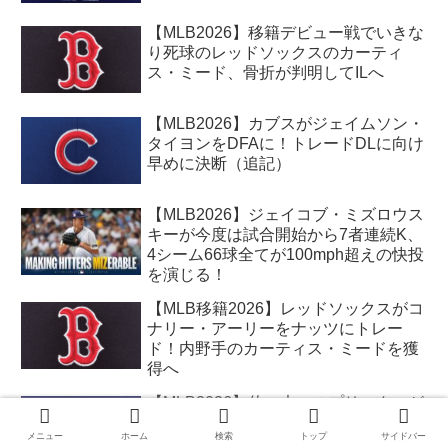
【MLB2026】移籍デビュー戦でいきな
り死球のレッドソックスのカーティ
ス・ミード、骨折が判明してILへ
【MLB2026】カブスがジェイムソン・
タイヨンをDFAに！トレードDLに向け
早めに決断（追記）
【MLB2026】ジェイコブ・ミズロウス
キーが今度は試合開始から7者連続K、
4シーム66球全てが100mph超えの快投
を演じる！
【MLB移籍2026】レッドソックスがコ
ナリー・アーリーをナッツにトレー
ド！内野手のカーティス・ミードを獲
得へ
【MLB2026】佐々木、スプリッターが
冴えてメッツ打線を封じる！２連続の
メニュー
ホーム
検索
トップ
サイドバー
好投！大谷はマルチ安打