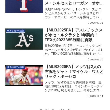
ス・シルセスとローガン・オホッ
ピーの２人を獲得
現地2026年7月29日、レンジャーズがエ
ンゼルスからチェイス・シルセスとロー
ガン・オホッピーの２人を獲得していま
す。そのディール詳細と背景を解説して
2026.07.31
います。
【MLB2025FA】アスレチックス
MLB移籍/FA情報
がホセ・ルクラクと1年契約！
TEXの2023 WS制覇に貢献
現地2025年1月17日、アスレチックスが
ホセ・ルクラクと1年契約でサインしまし
た。TEXの2023 WS制覇に貢献したリリ
ーバーです。その詳細です。
2025.01.20
【MLB2020FA】メッツは2人の
MLB移籍/FA情報
右腕をゲット！マイケル・ワカと
リック・ポーセロ
メッツ、WMで強力な先発陣を構成 現
地2019年12月12日、ウインターミーティ
ング2019が終わりました。今年はスコ
ッ...
2019.12.14