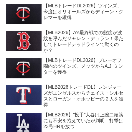
【MLBトレードDL2026】ツインズ、
今度はオリオールズからディーン・ク
レマーを獲得！
【MLB2026】A’s最終戦での態度が波
紋を呼んだジャレン・デュラン！果た
してトレードデッドラインで動くの
か？
【MLBトレードDL2026】プレーオフ
圏内のツインズ、メッツからA.J. ミン
ターを獲得
【MLB2026トレードDL】レンジャー
ズがエンゼルスからチェイス・シルセ
スとローガン・オホッピーの２人を獲
得
【MLB2026】”投手”大谷は上腕二頭筋
にも不安を抱えていたが判明！打撃は
23号HRを放つ