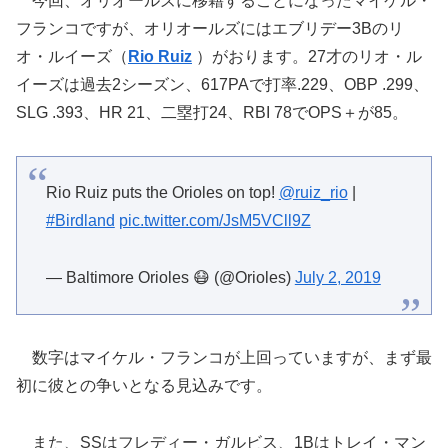
今回、オリオールズに移籍することになったマイケル・
フランコですが、オリオールズにはエブリデー3Bのリ
オ・ルイーズ（
Rio Ruiz
）がおります。27才のリオ・ル
イーズは過去2シーズン、617PAで打率.229、OBP .299、
SLG .393、HR 21、二塁打24、RBI 78でOPS＋が85。
Rio Ruiz puts the Orioles on top!
@ruiz_rio
|
#Birdland
pic.twitter.com/JsM5VCll9Z
— Baltimore Orioles 😷 (@Orioles)
July 2, 2019
数字はマイケル・フランコが上回っていますが、まず最
初に彼との争いとなる見込みです。
また、SSはフレディー・ガルビス、1Bはトレイ・マン