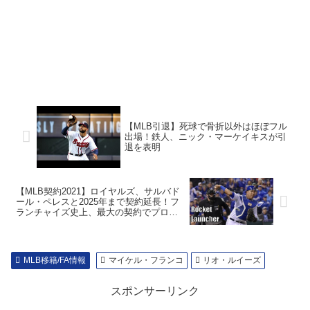
【MLB引退】死球で骨折以外はほぼフル
出場！鉄人、ニック・マーケイキスが引
退を表明
【MLB契約2021】ロイヤルズ、サルバド
ール・ペレスと2025年まで契約延長！フ
ランチャイズ史上、最大の契約でプロテ
クト
MLB移籍/FA情報
マイケル・フランコ
リオ・ルイーズ
スポンサーリンク