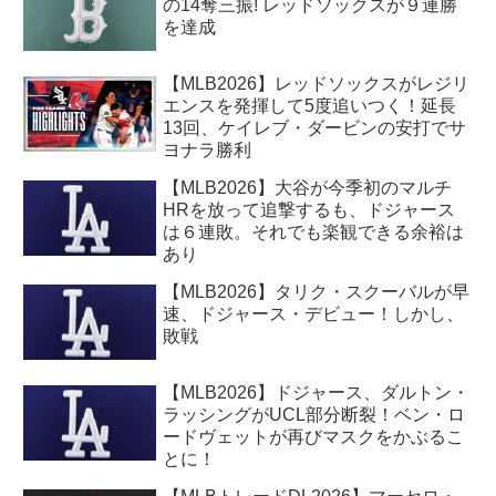
の14奪三振! レッドソックスが９連勝
を達成
【MLB2026】レッドソックスがレジリ
エンスを発揮して5度追いつく！延長
13回、ケイレブ・ダービンの安打でサ
ヨナラ勝利
【MLB2026】大谷が今季初のマルチ
HRを放って追撃するも、ドジャース
は６連敗。それでも楽観できる余裕は
あり
【MLB2026】タリク・スクーバルが早
速、ドジャース・デビュー！しかし、
敗戦
【MLB2026】ドジャース、ダルトン・
ラッシングがUCL部分断裂！ベン・ロ
ードヴェットが再びマスクをかぶるこ
とに！