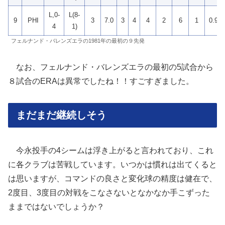
L,0-
L(8-
9
PHI
3
7.0
3
4
4
2
6
1
0.91
4
1)
フェルナンド・バレンズエラの1981年の最初の９先発
なお、フェルナンド・バレンズエラの最初の5試合から
８試合のERAは異常でしたね！！すごすぎました。
まだまだ継続しそう
今永投手の4シームは浮き上がると言われており、これ
に各クラブは苦戦しています。いつかは慣れは出てくると
は思いますが、コマンドの良さと変化球の精度は健在で、
2度目、3度目の対戦をこなさないとなかなか手こずった
ままではないでしょうか？