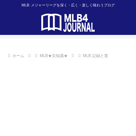
MLB: メジャーリーグを深く・広く・楽しく味わうブログ
ホーム
MLB★豆知識★
MLB 記録と賞