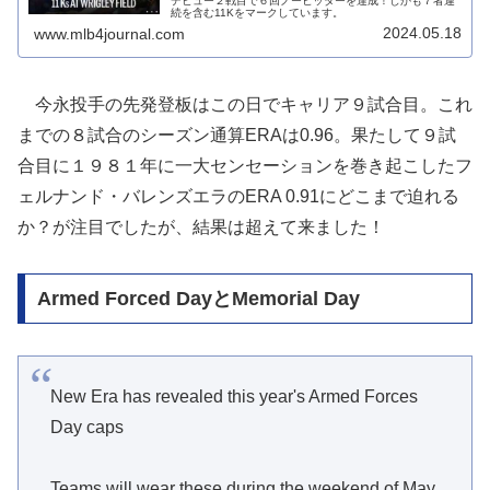
デビュー２戦目で６回ノーヒッターを達成！しかも７者連
続を含む11Kをマークしています。
2024.05.18
www.mlb4journal.com
今永投手の先発登板はこの日でキャリア９試合目。これ
までの８試合のシーズン通算ERAは0.96。果たして９試
合目に１９８１年に一大センセーションを巻き起こしたフ
ェルナンド・バレンズエラのERA 0.91にどこまで迫れる
か？が注目でしたが、結果は超えて来ました！
Armed Forced DayとMemorial Day
New Era has revealed this year's Armed Forces
Day caps
Teams will wear these during the weekend of May