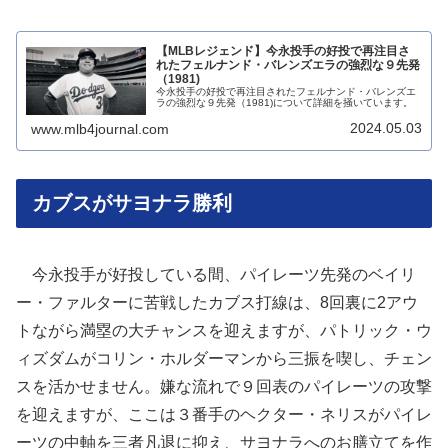
【MLBレジェンド】今永投手の好投で再注目さ
れたフェルナンド・バレンズエラの強烈な９先発
（1981)
今永投手の好投で再注目されたフェルナンド・バレンズエ
ラの強烈な９先発（1981)について詳細を掻いています。
2024.05.03
www.mlb4journal.com
カブスがサヨナラ勝利
今永投手が好投している間、パイレーツ先発のベイリ
ー・ファルターに苦戦したカブス打線は、8回裏に2アウ
トながら満塁の大チャンスを迎えますが、パトリック・ウ
ィズダムがコリン・ホルダーマンから三振を喫し、チェン
スを活かせません。嫌な流れで９回表のパイレーツの攻撃
を迎えますが、ここは３番手のヘクター・ネリスがパイレ
ーツの中軸を三者凡退に抑え、サヨナラへのお膳立てを作