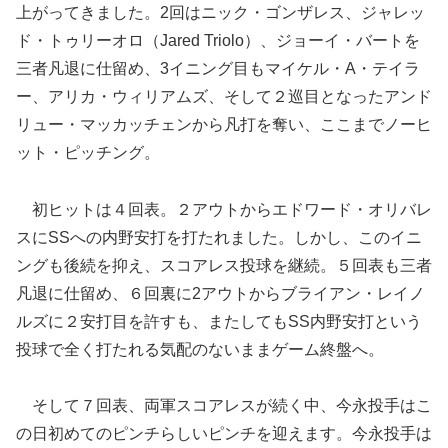
上がってきました。2回はニック・ゴンザレス、ジャレッ
ド・トゥリーオロ（Jared Triolo）、ジョーイ・バートを
三者凡退に仕留め、3イニング目もマイケル・A・テイラ
ー、アリカ・ウィリアムズ、そして２巡目となったアンド
リュー・マッカッチェンから凡打を奪い、ここまでノーヒ
ット・ピッチング。
初ヒットは４回表。２アウトからエドワード・オリバレ
スにSSへの内野安打を打たれました。しかし、このイニ
ングも後続を抑え、スコアレス投球を継続。５回表も三者
凡退に仕留め、６回裏に2アウトからブライアン・レイノ
ルズに２安打目を許すも、またしてもSS内野安打という
投球で全く打たれる気配のないままゲーム終盤へ。
そして７回表、両軍スコアレスが続く中、今永投手はこ
の日初めてのピンチらしいピンチを迎えます。今永投手は