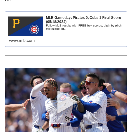
MLB Gameday: Pirates 0, Cubs 1 Final Score
(05/18/2024)
Follow MLB results with FREE box scores, pitch-by-pitch
strikezone inf...
www.mlb.com