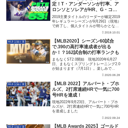
定！T・アンダーソンが打率、ア
ロンソとソレアがHR、G・コー
ルがERAと奪三振！
2019主要タイトルのリーダーが確定2019
年レギュラーシーズンが9月29日（現地）
で終了し、個人タイトルが明らかとな
り...
2019.10.01
【MLB2020】シーズン60試合
MLB 記録と賞
で.390の高打率達成者が出る
か！？162試合制の打率ランクも
まもなくST2.0開始 現地2020年6月27
日、まもなくスプリングトレーニング2.0
が始まります（7月1日）。楽しみで...
2020.06.28
【MLB 2022】アルバート・プホ
MLB 記録と賞
ルズ、2打席連続HRで一気に700
号HRを達成！
現地2022年9月23日、アルバート・プホ
ルズが、2打席連続HRで一気に700号HR
を達成しました
2022.09.24
【MLB Awards 2025】ゴールド
MLB 記録と賞