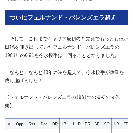
ついにフェルナンド・バレンズエラ超え
そして、これまでキャリア最初の９先発でもっとも低い
ERAを叩き出していたフェルナンド・バレンズエラの
1981年の0.91を今永投手は上回ることとなりました。
なんと、なんと43年の時を超えて、今永投手が偉業を
成し遂げました！
【フェルナンド・バレンズエラの1981年の最初の９先
発】
＃
Opp
Rslt
Dec
DR
IP
H
R
ER
BB
SO
HR
ERA