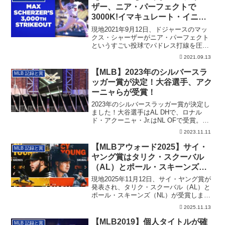
ザー、ニア・パーフェクトで
3000K!イマキュレート・イニン
グも達成
現地2021年9月12日、ドジャースのマッ
クス・シャーザーがニア・パーフェクト
というすごい投球でパドレス打線を圧
倒。通算3000奪三振を達成しました。
2021.09.13
【MLB】2023年のシルバースラ
MLB 記録と賞
ッガー賞が決定！大谷選手、アク
ーニャらが受賞！
2023年のシルバースラッガー賞が決定し
ました！大谷選手はAL DHで、ロナル
ド・アクーニャ・Jr.はNL OFで受賞。そ
の詳細です。
2023.11.11
【MLBアウォード2025】サイ・
MLB 記録と賞
ヤング賞はタリク・スクーバル
（AL）とポール・スキーンズ
（NL）が受賞
現地2025年11月12日、サイ・ヤング賞が
発表され、タリク・スクーバル（AL）と
ポール・スキーンズ（NL）が受賞しまし
た。その詳細です。
2025.11.13
【MLB2019】個人タイトルが確
MLB 記録と賞