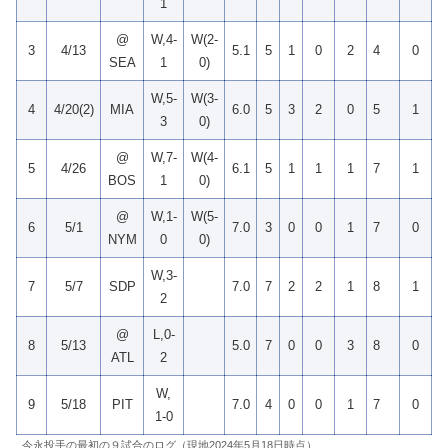
1
@
W,4-
W(2-
3
4/13
5.1
5
1
0
2
4
0
0
SEA
1
0)
W,5-
W(3-
4
4/20(2)
MIA
6.0
5
3
2
0
5
1
0
3
0)
@
W,7-
W(4-
5
4/26
6.1
5
1
1
1
7
1
0
BOS
1
0)
@
W,1-
W(5-
6
5/1
7.0
3
0
0
1
7
0
0
NYM
0
0)
W,3-
7
5/7
SDP
7.0
7
2
2
1
8
1
1
2
@
L,0-
8
5/13
5.0
7
0
0
3
8
0
0
ATL
2
W,
9
5/18
PIT
7.0
4
0
0
1
7
0
0
1-0
今永投手の最初の９試合のログ（現地2024年5月18日時点）