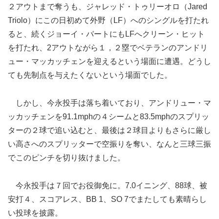
２アウトまで奪うも、ジャレッド・トゥリーオロ（Jared
Triolo）にこの日初めて外野（LF）へのシングルを打たれ
ると、続くジョーイ・バートにもLFへクリーン・ヒット
を打たれ、2アウトながら１，２塁でベテランのアンドリ
ュー・マッカッチェンを迎えるという場面に遭遇。どうし
ても先制点を与えたくないという場面でした。
しかし、今永投手は落ち着いており、アンドリュー・マ
ッカッチェンを91.1mphの４シームと83.5mphのスプリッ
ターの２球で追い込むと、最後は２球目よりもさらに厳し
い高さへのスプリッターで空振りを奪い、なんと三球三振
でこのピンチを切り抜けました。
今永投手は７回でお役御免に。7.0イニング、88球、被
安打４、スコアレス、BB 1、SO 7でまたしても素晴らし
い投球を披露。