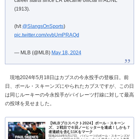
career starts since ER became official in AL/NL
(1913).
(h/t
@SlangsOnSports
)
pic.twitter.com/xvbUmPRAQd
— MLB (@MLB)
May 18, 2024
現地2024年5月18日はカブスの今永投手の登板日。前
日、ポール・スキーンズにやられたカブスですが、この日
は同じルーキーの今永投手がパイレーツ打線に対して最高
の投球を見せました。
【MLBプロスペクト2024】ポール・スキーン
ズ、２戦目で６回ノーヒッターを達成！しかも７
者連続を含む11Kをマーク
現地2024年5月17日、パイレーツのポール・スキーンズが