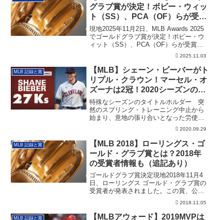
グラブ賞が決定！ボビー・ウィッ
ト（SS）、PCA（OF）らが受賞
（追記あり）
現地2025年11月2日、MLB Awards 2025
でゴールドグラブ賞が決定！ボビー・ウ
ィット（SS）、PCA（OF）らが受賞し
ました。その詳細です。
2025.11.03
【MLB】シェーン・ビーバーがト
MLB 記録と賞
リプル・クラウン！マーセル・オ
ズーナは2冠！2020シーズンの個
人タイトル一覧
特殊なシーズンのタイトルホルダー 突
然のスプリング・トレーニング中止から
始まり、意地の張り合いとなった労使交
渉、60試合...
2020.09.29
【MLB 2018】ローリングス・ゴ
MLB 記録と賞
ールド・グラブ賞とは？2018年
の受賞者情報も（追記あり）
ゴールドグラブ賞決定現地2018年11月4
日、ローリングス ゴールド・グラブ賞の
受賞者が発表されました。この賞、公式
など...
2018.11.05
【MLBアウォード】2019MVPは
MLB 記録と賞