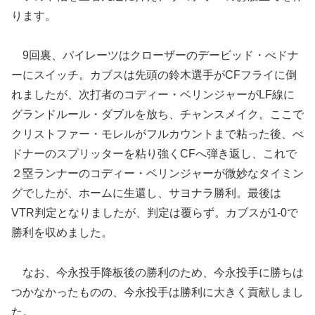
ります。
9回裏、パイレーツはクローザーのデービッド・べドナ
ーにスイッチ。カブスは先頭の鈴木選手がCFフライに倒
れましたが、次打者のコディー・ベリンジャーがLF線に
グランドルール・ダブルを放ち、チャンスメイク。ここで
クリストファー・モレルがフルカウントまで粘った後、べ
ドナーのスプリッターを粘り強くCFへ弾き返し、これで
２塁ランナーのコディー・ベリンジャーが微妙なタイミン
グでしたが、ホームに生還し、サヨナラ勝利。最後は
VTR判定となりましたが、判定は覆らず。カブスが1-0で
勝利を収めました。
なお、今永投手降板後の勝利のため、今永投手に勝ちは
つかなかったものの、今永投手は勝利に大きく貢献しまし
た。