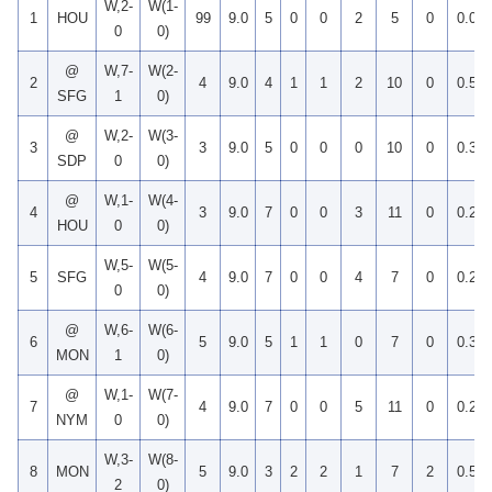
W,2-
W(1-
1
HOU
99
9.0
5
0
0
2
5
0
0.00
0
0)
@
W,7-
W(2-
2
4
9.0
4
1
1
2
10
0
0.50
SFG
1
0)
@
W,2-
W(3-
3
3
9.0
5
0
0
0
10
0
0.33
SDP
0
0)
@
W,1-
W(4-
4
3
9.0
7
0
0
3
11
0
0.25
HOU
0
0)
W,5-
W(5-
5
SFG
4
9.0
7
0
0
4
7
0
0.20
0
0)
@
W,6-
W(6-
6
5
9.0
5
1
1
0
7
0
0.33
MON
1
0)
@
W,1-
W(7-
7
4
9.0
7
0
0
5
11
0
0.29
NYM
0
0)
W,3-
W(8-
8
MON
5
9.0
3
2
2
1
7
2
0.50
2
0)