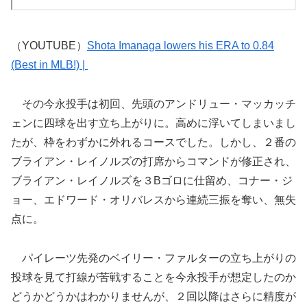
（YOUTUBE）
Shota Imanaga lowers his ERA to 0.84
(Best in MLB!) |
その今永投手は初回、先頭のアンドリュー・マッカッチ
ェンに四球を出す立ち上がりに。高めに浮いてしまいまし
たが、枠をわずかに外れるコースでした。しかし、２番の
ブライアン・レイノルズの打席からコマンドが修正され、
ブライアン・レイノルズを３Bゴロに仕留め、コナー・ジ
ョー、エドワード・オリバレスから連続三振を奪い、無失
点に。
パイレーツ先発のベイリー・ファルターの立ち上がりの
投球を見て打線が苦戦することを今永投手が想定したのか
どうかどうかはわかりませんが、２回以降はさらに精度が