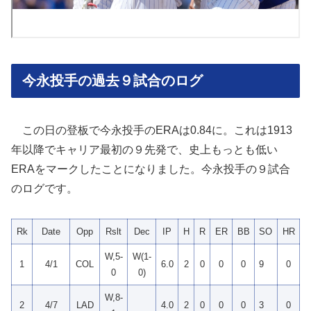
今永投手の過去９試合のログ
この日の登板で今永投手のERAは0.84に。これは1913
年以降でキャリア最初の９先発で、史上もっとも低い
ERAをマークしたことになりました。今永投手の９試合
のログです。
Rk
Date
Opp
Rslt
Dec
IP
H
R
ER
BB
SO
HR
E
W,5-
W(1-
1
4/1
COL
6.0
2
0
0
0
9
0
0
0
0)
W,8-
2
4/7
LAD
4.0
2
0
0
0
3
0
0