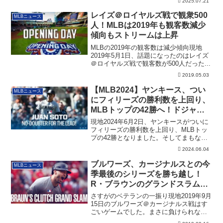
2025.07.21
レイズ＠ロイヤルズ戦で観衆500
MLBニュース
人！MLBは2019年も観客数減少
傾向もストリームは上昇
MLBの2019年の観客数は減少傾向現地
2019年5月1日、話題になったのはレイズ
＠ロイヤルズ戦で観客数が500人だった...
2019.05.03
【MLB2024】ヤンキース、つい
MLBニュース
にフィリーズの勝利数を上回り、
MLBトップの42勝へ！ドジャー
ス戦近し！
現地2024年6月2日、ヤンキースがついに
フィリーズの勝利数を上回り、MLBトッ
プの42勝となりました。そしてまもなく
ドジャース戦です！
2024.06.04
ブルワーズ、カージナルスとの今
MLBニュース
季最後のシリーズを勝ち越し！
R・ブラウンのグランドスラムで
逆転！【MLB2019年9月】
さすがのベテランの一振り現地2019年9月
15日のブルワーズ＠カージナルス戦はす
ごいゲームでした。まさに負けられない
戦い...