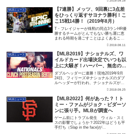
2019.09.16
【7連勝】メッツ、9回裏に3点差
MLBニュース
をひっくり返すサヨナラ勝利！こ
こ15戦14勝！（2019年8月）
T・フレイジャーが殊勲の同点3ランHR優
勝するチームがとんでもない勝ち運に恵
まれる時期を過ごすことはよくあること
だと思い...
2019.08.11
【MLB2019】ナショナルズ、ワ
MLBニュース
イルドカード出場決定でいつも以
上に大騒ぎ！ハーパー、無念の敗
退！
ダブルヘッダーに連勝！現地2019年9月
24日、フィリーズ＠ナショナルズのダブ
ルヘッダーが行われ、ナショナルズが連
勝し、...
2019.09.25
【MLB2022】何があった？！ト
MLBニュース
ミー・ファムがジョク・ピダーソ
ンに張り手。MLBが調査へ
ゲーム前にトラブル発生 ウィル・スミ
スの影響でしょうか？2022年はどうも平
手打ち（Slap in the face)が...