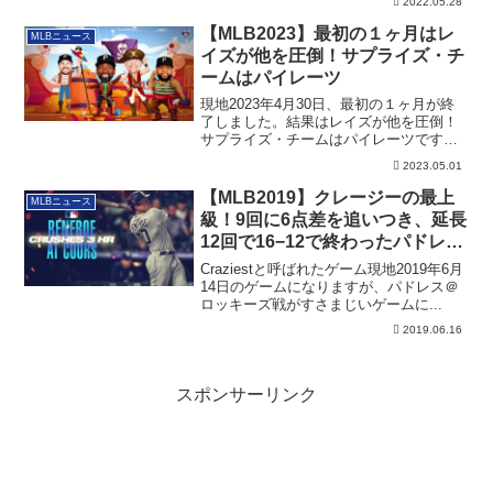
2022.05.28
【MLB2023】最初の１ヶ月はレ
MLBニュース
イズが他を圧倒！サプライズ・チ
ームはパイレーツ
現地2023年4月30日、最初の１ヶ月が終
了しました。結果はレイズが他を圧倒！
サプライズ・チームはパイレーツです
ね。各地区の状況も含めたその詳細で
2023.05.01
す。
【MLB2019】クレージーの最上
MLBニュース
級！9回に6点差を追いつき、延長
12回で16−12で終わったパドレス
＠ロッキーズ戦（追記あり）
Craziestと呼ばれたゲーム現地2019年6月
14日のゲームになりますが、パドレス＠
ロッキーズ戦がすさまじいゲームに...
2019.06.16
スポンサーリンク