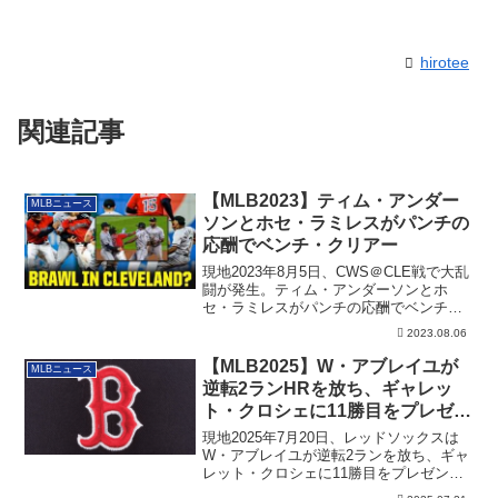
hirotee
関連記事
【MLB2023】ティム・アンダー
MLBニュース
ソンとホセ・ラミレスがパンチの
応酬でベンチ・クリアー
現地2023年8月5日、CWS＠CLE戦で大乱
闘が発生。ティム・アンダーソンとホ
セ・ラミレスがパンチの応酬でベンチ・
クリアー案件となりました。その詳細で
2023.08.06
す。
【MLB2025】W・アブレイユが
MLBニュース
逆転2ランHRを放ち、ギャレッ
ト・クロシェに11勝目をプレゼン
ト！吉田はLFで出場
現地2025年7月20日、レッドソックスは
W・アブレイユが逆転2ランを放ち、ギャ
レット・クロシェに11勝目をプレゼン
ト！吉田はLFで出場