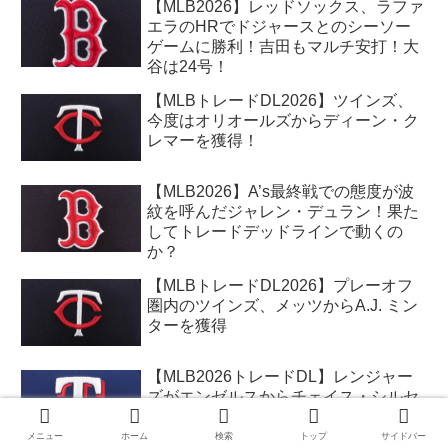
【MLB2026】レッドソックス、ラファ
エラのHRでドジャースとのシーソー
ゲームに勝利！吉田もマルチ安打！大
谷は24号！
【MLBトレードDL2026】ツインズ、
今度はオリオールズからディーン・ク
レマーを獲得！
【MLB2026】A’s最終戦での態度が波
紋を呼んだジャレン・デュラン！果た
してトレードデッドラインで動くの
か？
【MLBトレードDL2026】プレーオフ
圏内のツインズ、メッツからA.J. ミン
ターを獲得
【MLB2026トレードDL】レンジャー
ズがエンゼルスからチェイス・シルセ
スとローガン・オホッピーの２人を獲
得
メニュー
ホーム
検索
トップ
サイドバー