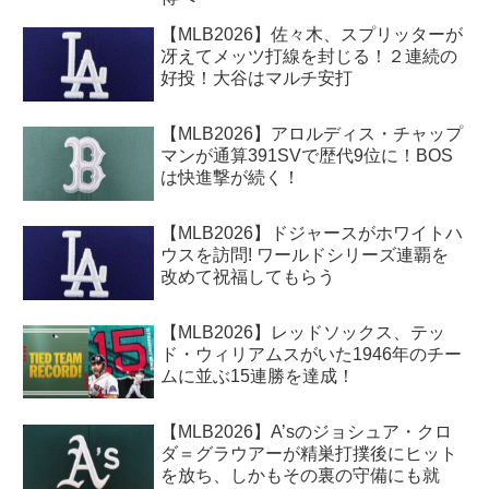
【MLB2026】佐々木、スプリッターが
冴えてメッツ打線を封じる！２連続の
好投！大谷はマルチ安打
【MLB2026】アロルディス・チャップ
マンが通算391SVで歴代9位に！BOS
は快進撃が続く！
【MLB2026】ドジャースがホワイトハ
ウスを訪問! ワールドシリーズ連覇を
改めて祝福してもらう
【MLB2026】レッドソックス、テッ
ド・ウィリアムスがいた1946年のチー
ムに並ぶ15連勝を達成！
【MLB2026】A’sのジョシュア・クロ
ダ＝グラウアーが精巣打撲後にヒット
を放ち、しかもその裏の守備にも就