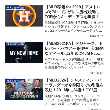
【MLB移籍 for 2019】アストロ
MLB移籍/FA情報
ズがM・ゴンザレス流出対策に
TORからA・ディアスを獲得！
移籍情報現地2018年11月17日のトランザ
クション情報です。アストロズGetアスト
ロズはブルージェイズからユーティリ
テ...
2018.11.18
【MLB2021FA】ドジャース、ト
MLB移籍/FA情報
レバー・バウアーを獲得！記録的
なディールは2年めに45Mドル！
（訂正あり）
2020 サイ・ヤング賞右腕はLAD！ 現地
2021年2月5日、今オフのFA選手の中で最
も注目度の高かったトレバー・バウ...
2021.02.06
【MLB2026】ジャスティン・バ
MLB移籍/FA情報
ーランダーが今季限りでの引退を
表明！2011年に24勝！CY3度の
レジェンド
現地2026年7月8日、ジャスティン・バー
ランダーが今季限りでの引退を表明！
2011年に24勝！CY3度のレジェンドで
す。その詳細です。
2026.07.09