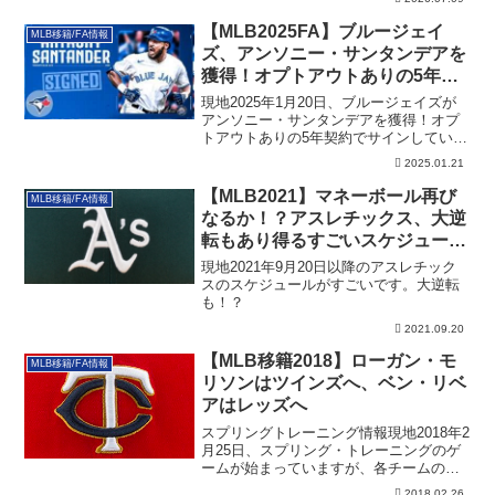
【MLB2025FA】ブルージェイ
MLB移籍/FA情報
ズ、アンソニー・サンタンデアを
獲得！オプトアウトありの5年契
約でサイン
現地2025年1月20日、ブルージェイズが
アンソニー・サンタンデアを獲得！オプ
トアウトありの5年契約でサインしていま
す。その詳細です。
2025.01.21
【MLB2021】マネーボール再び
MLB移籍/FA情報
なるか！？アスレチックス、大逆
転もあり得るすごいスケジュール
（追記あり2）
現地2021年9月20日以降のアスレチック
スのスケジュールがすごいです。大逆転
も！？
2021.09.20
【MLB移籍2018】ローガン・モ
MLB移籍/FA情報
リソンはツインズへ、ベン・リベ
アはレッズへ
スプリングトレーニング情報現地2018年2
月25日、スプリング・トレーニングのゲ
ームが始まっていますが、各チームのエ
ース...
2018.02.26