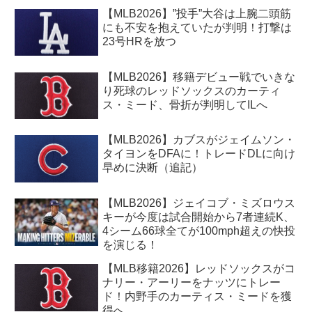
【MLB2026】”投手”大谷は上腕二頭筋
にも不安を抱えていたが判明！打撃は
23号HRを放つ
【MLB2026】移籍デビュー戦でいきな
り死球のレッドソックスのカーティ
ス・ミード、骨折が判明してILへ
【MLB2026】カブスがジェイムソン・
タイヨンをDFAに！トレードDLに向け
早めに決断（追記）
【MLB2026】ジェイコブ・ミズロウス
キーが今度は試合開始から7者連続K、
4シーム66球全てが100mph超えの快投
を演じる！
【MLB移籍2026】レッドソックスがコ
ナリー・アーリーをナッツにトレー
ド！内野手のカーティス・ミードを獲
得へ