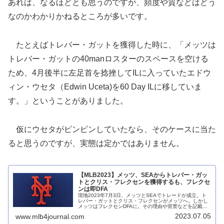
あれば、なるほどとも思うのですが、頻度や質などはどう
なのかわかりかねるところが多いです。
たとえばトレバー・ガットを獲得した時に、「メッツは
トレバー・ガットの40manロスターのスペースを空ける
ため、4月後半に左足首を捻挫してILに入っていたエドウ
ィン・ウセタ（Edwin Uceta)を60 Day ILに移していま
す。」ということがありました。
仮にウセタがピンピンしていたなら、そのケースに当た
ると思うのですが、実態は定かではありません。
【MLB2023】メッツ、SEAからトレバー・ガッ
トとクリス・フレクセンを獲得するも、フレクセ
ンは即DFA
現地2023年7月3日、メッツとSEAでトレードが成立。ト
レバー・ガットとクリス・フレクセンがメッツへ。しかし
メッツはフレクセンDFAに。その理由や背景などを記載し
ています。
2023.07.05
www.mlb4journal.com