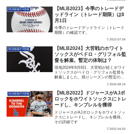
【MLB2023】今季のトレードデ
MLB移籍/FA情報
ッドライン（トレード期限）は8
月1日
今季のトレードデッドライン（トレード
期限）の確認です。
2023.07.04
【MLB2024】大苦戦のホワイト
MLB移籍/FA情報
ソックスがペドロ・グリフォル監
督を解雇。暫定の体制は？
現地2024年8月8日、大苦戦が続くホワイ
トソックスがペドロ・グリフォル監督を
解雇しました。残りシーズンの暫定の体
制も含めてその詳細です。
2024.08.10
【MLB2022】ドジャースがAJポ
MLB移籍/FA情報
ロックをホワイトソックスにトレ
ードし、キンブレルを獲得
ドジャースがAJポロックをホワイトソッ
クスにトレードし、キンブレルを獲得。
その詳細です
2022.04.02