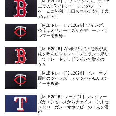
【MLB2026】レッドソックス、ラファ
エラのHRでドジャースとのシーソー
ゲームに勝利！吉田もマルチ安打！大
谷は24号！
【MLBトレードDL2026】ツインズ、
今度はオリオールズからディーン・ク
レマーを獲得！
【MLB2026】A’s最終戦での態度が波
紋を呼んだジャレン・デュラン！果た
してトレードデッドラインで動くの
か？
【MLBトレードDL2026】プレーオフ
圏内のツインズ、メッツからA.J. ミン
ターを獲得
【MLB2026トレードDL】レンジャー
ズがエンゼルスからチェイス・シルセ
スとローガン・オホッピーの２人を獲
得