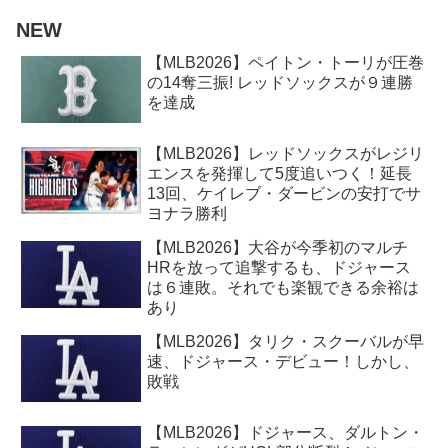
NEW
【MLB2026】ペイトン・トーリが圧巻
の14奪三振! レッドソックスが９連勝
を達成
【MLB2026】レッドソックスがレジリ
エンスを発揮して5度追いつく！延長
13回、ケイレブ・ダービンの安打でサ
ヨナラ勝利
【MLB2026】大谷が今季初のマルチ
HRを放って追撃するも、ドジャース
は６連敗。それでも楽観できる余裕は
あり
【MLB2026】タリク・スクーバルが早
速、ドジャース・デビュー！しかし、
敗戦
【MLB2026】ドジャース、ダルトン・