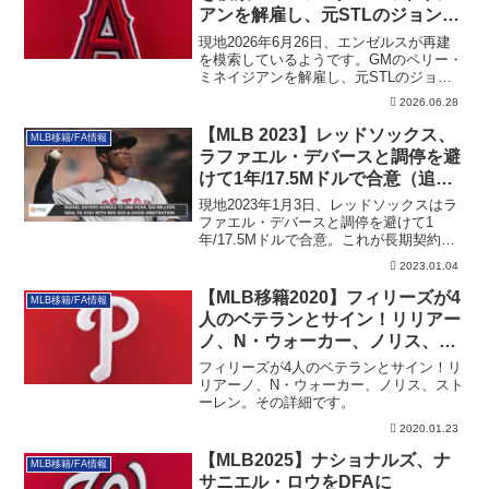
アンを解雇し、元STLのジョン・
モゼリアックを暫定GMに起用
現地2026年6月26日、エンゼルスが再建
を模索しているようです。GMのペリー・
ミネイジアンを解雇し、元STLのジョ
ン・モゼリアックを暫定GMに起用しまし
2026.06.28
た。その背景など詳細です。
【MLB 2023】レッドソックス、
MLB移籍/FA情報
ラファエル・デバースと調停を避
けて1年/17.5Mドルで合意（追記
あり）
現地2023年1月3日、レッドソックスはラ
ファエル・デバースと調停を避けて1
年/17.5Mドルで合意。これが長期契約で
上書きされる予兆であることを祈りたい
2023.01.04
という記事です
【MLB移籍2020】フィリーズが4
MLB移籍/FA情報
人のベテランとサイン！リリアー
ノ、N・ウォーカー、ノリス、ス
トーレン！
フィリーズが4人のベテランとサイン！リ
リアーノ、N・ウォーカー、ノリス、スト
ーレン。その詳細です。
2020.01.23
【MLB2025】ナショナルズ、ナ
MLB移籍/FA情報
サニエル・ロウをDFAに