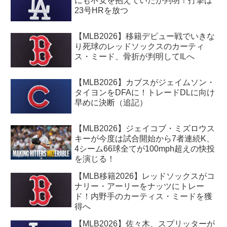
にも不安を抱えていたが判明！打撃は
23号HRを放つ
【MLB2026】移籍デビュー戦でいきな
り死球のレッドソックスのカーティ
ス・ミード、骨折が判明してILへ
【MLB2026】カブスがジェイムソン・
タイヨンをDFAに！トレードDLに向け
早めに決断（追記）
【MLB2026】ジェイコブ・ミズロウス
キーが今度は試合開始から7者連続K、
4シーム66球全てが100mph超えの快投
を演じる！
【MLB移籍2026】レッドソックスがコ
ナリー・アーリーをナッツにトレー
ド！内野手のカーティス・ミードを獲
得へ
【MLB2026】佐々木、スプリッターが