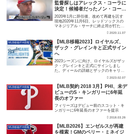
監督探しはアレックス・コーラに
決定！候補者だったノン・コーラ
の4名のキャリアも面白い！
2020年1月に辞任後、改めて再建を託す
現地2020年11月6日、レッドソックスの
マネジリアル・サーチに終止符が打た
れ...
2020.11.07
【MLB移籍2023】ロイヤルズ、
MLB移籍/FA情報
ザック・グレインキと正式サイン
へ
2023シーズンに向け、ロイヤルズがザッ
ク・グレインキと正式にサインしまし
た。ディールの詳細とザックのキャリア
などを記載しています
2023.02.07
【MLB契約 2018 3月】PHI、未デ
MLB移籍/FA情報
ビューのS・キンガリーに6年延
長のオファー
フィリーズはデビュー前のスコット・キ
ンガリーに6年延長のオファーを提示
2018.03.26
【MLB2026】エンゼルスが再建
MLB移籍/FA情報
を模索！GMのペリー・ミネイジ