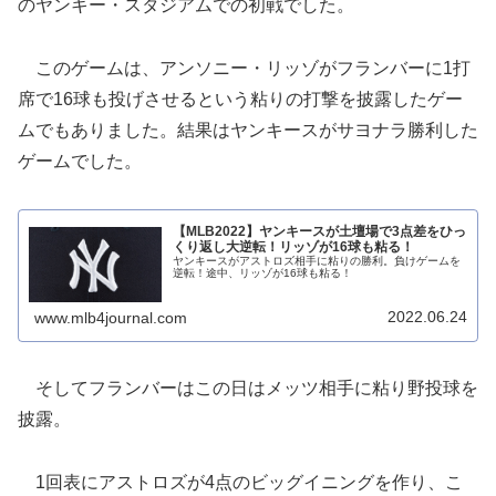
のヤンキー・スタジアムでの初戦でした。
このゲームは、アンソニー・リッゾがフランバーに1打
席で16球も投げさせるという粘りの打撃を披露したゲー
ムでもありました。結果はヤンキースがサヨナラ勝利した
ゲームでした。
【MLB2022】ヤンキースが土壇場で3点差をひっ
くり返し大逆転！リッゾが16球も粘る！
ヤンキースがアストロズ相手に粘りの勝利。負けゲームを
逆転！途中、リッゾが16球も粘る！
2022.06.24
www.mlb4journal.com
そしてフランバーはこの日はメッツ相手に粘り野投球を
披露。
1回表にアストロズが4点のビッグイニングを作り、こ