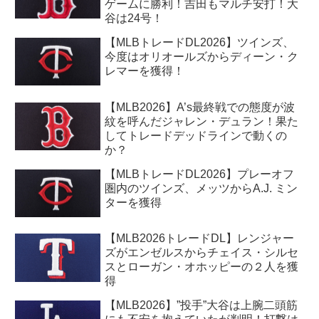
ゲームに勝利！吉田もマルチ安打！大
谷は24号！
【MLBトレードDL2026】ツインズ、
今度はオリオールズからディーン・ク
レマーを獲得！
【MLB2026】A’s最終戦での態度が波
紋を呼んだジャレン・デュラン！果た
してトレードデッドラインで動くの
か？
【MLBトレードDL2026】プレーオフ
圏内のツインズ、メッツからA.J. ミン
ターを獲得
【MLB2026トレードDL】レンジャー
ズがエンゼルスからチェイス・シルセ
スとローガン・オホッピーの２人を獲
得
【MLB2026】”投手”大谷は上腕二頭筋