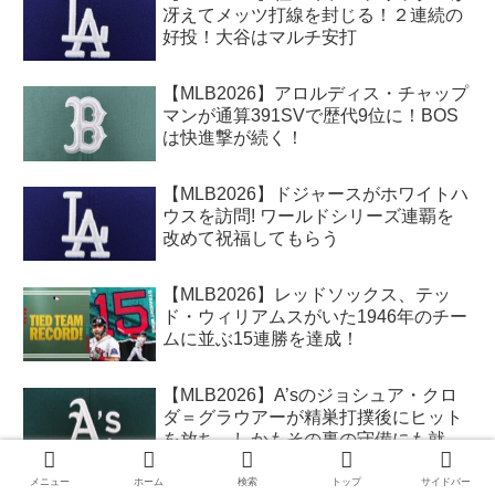
冴えてメッツ打線を封じる！２連続の
好投！大谷はマルチ安打
【MLB2026】アロルディス・チャップ
マンが通算391SVで歴代9位に！BOS
は快進撃が続く！
【MLB2026】ドジャースがホワイトハ
ウスを訪問! ワールドシリーズ連覇を
改めて祝福してもらう
【MLB2026】レッドソックス、テッ
ド・ウィリアムスがいた1946年のチー
ムに並ぶ15連勝を達成！
【MLB2026】A’sのジョシュア・クロ
ダ＝グラウアーが精巣打撲後にヒット
を放ち、しかもその裏の守備にも就
く！
メニュー
ホーム
検索
トップ
サイドバー