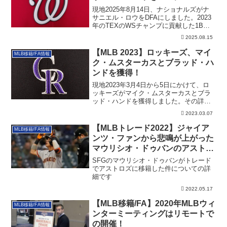
現地2025年8月14日、ナショナルズがナ
サニエル・ロウをDFAにしました。2023
年のTEXのWSチャンプに貢献した1Bで
す。
2025.08.15
【MLB 2023】ロッキーズ、マイ
MLB移籍/FA情報
ク・ムスターカスとブラッド・ハ
ンドを獲得！
現地2023年3月4日から5日にかけて、ロ
ッキーズがマイク・ムスターカスとブラ
ッド・ハンドを獲得しました。その詳細
です。
2023.03.07
【MLBトレード2022】ジャイア
MLB移籍/FA情報
ンツ・ファンから悲鳴が上がった
マウリシオ・ドゥバンのアストロ
ズ行き
SFGのマウリシオ・ドゥバンがトレード
でアストロズに移籍した件についての詳
細です
2022.05.17
【MLB移籍/FA】2020年MLBウィ
MLB移籍/FA情報
ンターミーティングはリモートで
の開催！