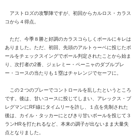
アストロズの攻撃陣ですが、初回からカルロス・カラス
コから４得点。
ただ、今季８勝と好調のカラスコらしくボールにキレは
ありました。ただ、初回、先頭のアルトゥーベに投じたボ
ールをチェックスイングでボール判定されたことから始ま
り、次打者の2番、ジェレミー・ペーニャのダブルプレ
ー・コースの当たりも１塁はチャレンジでセーフに。
この２つのプレーでコントロールを乱したというところ
です。後は、甘いコースに投じてしまい、アレックス・ブ
レグマンにRF線にタイムリーを許し、１点を先制された
後は、カイル・タッカーにとびきり甘いボールを投じて３
ランHRを打たれるなど、本来の調子が出ないまま大量失
点となりました。