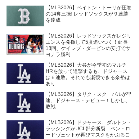
【MLB2026】ペイトン・トーリが圧巻
の14奪三振! レッドソックスが９連勝
を達成
【MLB2026】レッドソックスがレジリ
エンスを発揮して5度追いつく！延長
13回、ケイレブ・ダービンの安打でサ
ヨナラ勝利
【MLB2026】大谷が今季初のマルチ
HRを放って追撃するも、ドジャース
は６連敗。それでも楽観できる余裕は
あり
【MLB2026】タリク・スクーバルが早
速、ドジャース・デビュー！しかし、
敗戦
【MLB2026】ドジャース、ダルトン・
ラッシングがUCL部分断裂！ベン・ロ
ードヴェットが再びマスクをかぶるこ