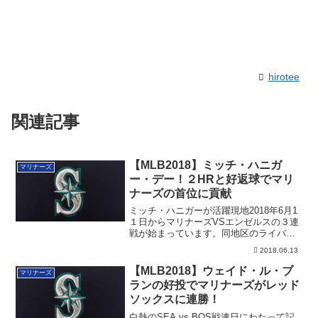
hirotee
関連記事
【MLB2018】ミッチ・ハニガ
マリナーズ
ー・デー！２HRと好返球でマリ
ナーズの首位に貢献
ミッチ・ハニガーが活躍現地2018年6月1
１日からマリナーズVSエンゼルスの３連
戦が始まっています。同地区のライバル
同士...
2018.06.13
【MLB2018】ウェイド・ル・ブ
マリナーズ
ランの好投でマリナーズがレッド
ソックスに連勝！
白熱のSEA vs BOS戦連日にわたって記