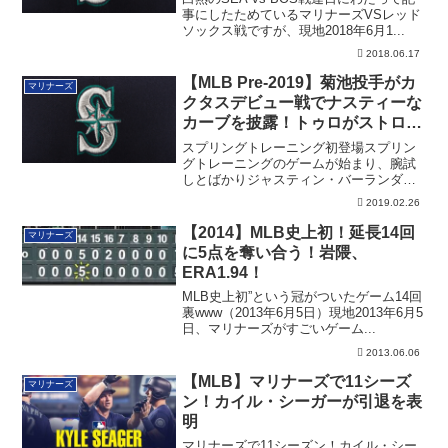
事にしたためているマリナーズVSレッド
ソックス戦ですが、現地2018年6月1...
2018.06.17
【MLB Pre-2019】菊池投手がカ
マリナーズ
クタスデビュー戦でナスティーな
カーブを披露！トゥロがストロー
マンからHR
スプリングトレーニング初登場スプリン
グトレーニングのゲームが始まり、腕試
しとばかりジャスティン・バーランダー
やジェイコブ...
2019.02.26
【2014】MLB史上初！延長14回
マリナーズ
に5点を奪い合う！岩隈、
ERA1.94！
MLB史上初”という冠がついたゲーム14回
裏www（2013年6月5日）現地2013年6月5
日、マリナーズがすごいゲーム...
2013.06.06
【MLB】マリナーズで11シーズ
マリナーズ
ン！カイル・シーガーが引退を表
明
マリナーズで11シーズン！カイル・シー