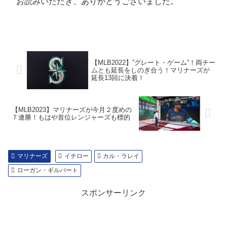
お読みいただき、ありがとうございました。
【MLB2022】”グレート・ゲーム”！両チー
ムとも延長をしのぎ合う！マリナーズが
延長13回に決着！
【MLB2023】マリナーズが今月２度めの
７連勝！もはや首位レンジャーズも標的
マリナーズ
イチロー
カル・ラレイ
ローガン・ギルバート
スポンサーリンク