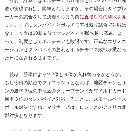
なお、計算ではボルチモアの５連勝とタンパベイの５連
敗が実現すれば、同率となりますが、その場合はタイブレ
ーカーの試合をして決着をつける前に
直接対決の勝敗を見
ます
。すでにタンパベイとボルチモアは残り試合で対戦は
なく、今季は10勝９敗でタンパベイが勝ち越し済み。よ
って、制度としてボルチモアも敗退です。正式なエリミネ
ーションはタンパベイの勝利とボルチモアの敗戦が重なっ
た日になされるはずです。
後は、勝率によって2位と３位が入れ替わるかどうか。
もし今日の順位でフィニッシュとなれば、地区チャンピオ
ンの勝率３位の中地区のクリーブランドがワイルドカード
勝率３位のタンパベイと対戦することに。スモールベース
ボール対決ですね。マリナーズはトロントとのアメリカ北
部対決となります。