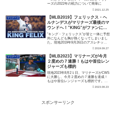
ーズの2022年の戦力について簡単に
2021.12.25
【MLB2019】フェリックス・ヘ
マリナーズ
ルナンデスがマリナーズ最後のマ
ウンドへ！”KING”がファンに感
謝！
”キング・フェリックス”が皆と一体に予想
外になんども胸が熱くなってしまいまし
た。現地2019年9月26日のアスレチック
ス...
2019.09.27
【MLB2023】マリナーズが今月
マリナーズ
２度めの７連勝！もはや首位レン
ジャーズも標的
現地2023年8月2１日、マリナーズがCWS
に大勝し、今月２度めの７連勝を達成！
もはや首位レンジャーズも標的です。そ
の詳細。
2023.08.23
スポンサーリンク