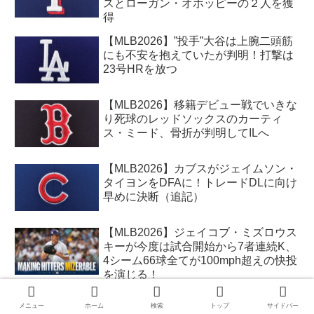
スとローガン・オホッピーの２人を獲
得
【MLB2026】”投手”大谷は上腕二頭筋
にも不安を抱えていたが判明！打撃は
23号HRを放つ
【MLB2026】移籍デビュー戦でいきな
り死球のレッドソックスのカーティ
ス・ミード、骨折が判明してILへ
【MLB2026】カブスがジェイムソン・
タイヨンをDFAに！トレードDLに向け
早めに決断（追記）
【MLB2026】ジェイコブ・ミズロウス
キーが今度は試合開始から7者連続K、
4シーム66球全てが100mph超えの快投
を演じる！
【MLB移籍2026】レッドソックスがコ
メニュー
ホーム
検索
トップ
サイドバー
ナリー・アーリーをナッツにトレー