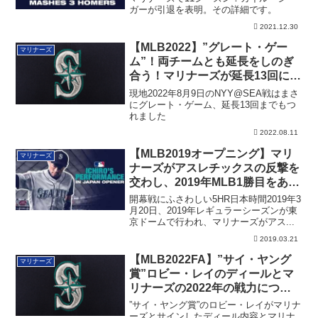
ガーが引退を表明。その詳細です。
2021.12.30
【MLB2022】”グレート・ゲー
マリナーズ
ム”！両チームとも延長をしのぎ
合う！マリナーズが延長13回に決
着！
現地2022年8月9日のNYY@SEA戦はまさ
にグレート・ゲーム、延長13回までもつ
れました
2022.08.11
【MLB2019オープニング】マリ
マリナーズ
ナーズがアスレチックスの反撃を
交わし、2019年MLB1勝目をあげ
る
開幕戦にふさわしい5HR日本時間2019年3
月20日、2019年レギュラーシーズンが東
京ドームで行われ、マリナーズがアス...
2019.03.21
【MLB2022FA】”サイ・ヤング
マリナーズ
賞”ロビー・レイのディールとマ
リナーズの2022年の戦力につい
て
”サイ・ヤング賞”のロビー・レイがマリナ
ーズとサインしたディール内容とマリナ