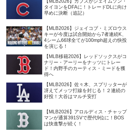
【MLB2026】カブスがジェイムソン・
タイヨンをDFAに！トレードDLに向け
早めに決断（追記）
【MLB2026】ジェイコブ・ミズロウス
キーが今度は試合開始から7者連続K、
4シーム66球全てが100mph超えの快投
を演じる！
【MLB移籍2026】レッドソックスがコ
ナリー・アーリーをナッツにトレー
ド！内野手のカーティス・ミードを獲
得へ
【MLB2026】佐々木、スプリッターが
冴えてメッツ打線を封じる！２連続の
好投！大谷はマルチ安打
【MLB2026】アロルディス・チャップ
マンが通算391SVで歴代9位に！BOS
は快進撃が続く！