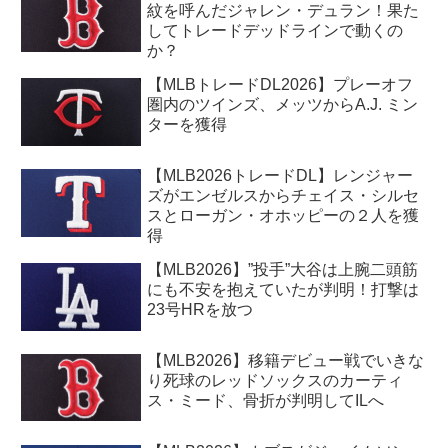
紋を呼んだジャレン・デュラン！果た
してトレードデッドラインで動くの
か？
【MLBトレードDL2026】プレーオフ
圏内のツインズ、メッツからA.J. ミン
ターを獲得
【MLB2026トレードDL】レンジャー
ズがエンゼルスからチェイス・シルセ
スとローガン・オホッピーの２人を獲
得
【MLB2026】”投手”大谷は上腕二頭筋
にも不安を抱えていたが判明！打撃は
23号HRを放つ
【MLB2026】移籍デビュー戦でいきな
り死球のレッドソックスのカーティ
ス・ミード、骨折が判明してILへ