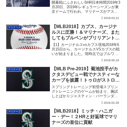
る
開幕戦にふさわしい5HR日本時間2019年3
月20日、2019年レギュラーシーズンが東
京ドームで行われ、マリナーズがアス...
2019.03.21
【MLB2018】カブス、カージナ
マリナーズ
ルスに圧勝！＆マリナーズ、また
してもブルペンがブリリアントな
仕事を演じる
【1】カージナルスvsカブス現地2018年6
月15日から、カージナルスVSカブスの戦
いが始まりました。現時点ではブルワ
ー...
2018.06.16
【MLB Pre-2019】菊池投手がカ
マリナーズ
クタスデビュー戦でナスティーな
カーブを披露！トゥロがストロー
マンからHR
スプリングトレーニング初登場スプリン
グトレーニングのゲームが始まり、腕試
しとばかりジャスティン・バーランダー
やジェイコブ...
2019.02.26
【MLB2018】ミッチ・ハニガ
マリナーズ
ー・デー！２HRと好返球でマリ
ナーズの首位に貢献