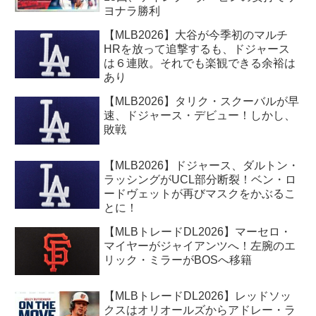
ヨナラ勝利
【MLB2026】大谷が今季初のマルチ
HRを放って追撃するも、ドジャース
は６連敗。それでも楽観できる余裕は
あり
【MLB2026】タリク・スクーバルが早
速、ドジャース・デビュー！しかし、
敗戦
【MLB2026】ドジャース、ダルトン・
ラッシングがUCL部分断裂！ベン・ロ
ードヴェットが再びマスクをかぶるこ
とに！
【MLBトレードDL2026】マーセロ・
マイヤーがジャイアンツへ！左腕のエ
リック・ミラーがBOSへ移籍
【MLBトレードDL2026】レッドソッ
クスはオリオールズからアドレー・ラ