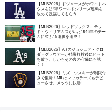
【MLB2026】ドジャースがホワイトハ
ウスを訪問! ワールドシリーズ連覇を
改めて祝福してもらう
【MLB2026】レッドソックス、テッ
ド・ウィリアムスがいた1946年のチー
ムに並ぶ15連勝を達成！
【MLB2026】A’sのジョシュア・クロ
ダ＝グラウアーが精巣打撲後にヒット
を放ち、しかもその裏の守備にも就
く！
【MLB2026】ミズロウスキーが制限付
きで復帰！MILはマッカラーズもデビ
ューさせ、メッツに快勝