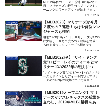
ブル発生
MLB19年目のシーズン現地2019年2月16
日、マリナーズの野手のスプリングトレ
ーニングのワークアウトが始まりまし
た。...
2019.02.17
【MLB2023】マリナーズが今月
マリナーズ
２度めの７連勝！もはや首位レン
ジャーズも標的
現地2023年8月2１日、マリナーズがCWS
に大勝し、今月２度めの７連勝を達成！
もはや首位レンジャーズも標的です。そ
の詳細。
2023.08.23
【MLB2022FA】”サイ・ヤング
マリナーズ
賞”ロビー・レイのディールとマ
リナーズの2022年の戦力につい
て
”サイ・ヤング賞”のロビー・レイがマリナ
ーズとサインしたディール内容とマリナ
ーズの2022年の戦力について簡単に
2021.12.25
【MLB2019オープニング】マリ
マリナーズ
ナーズがアスレチックスの反撃を
交わし、2019年MLB1勝目をあげ