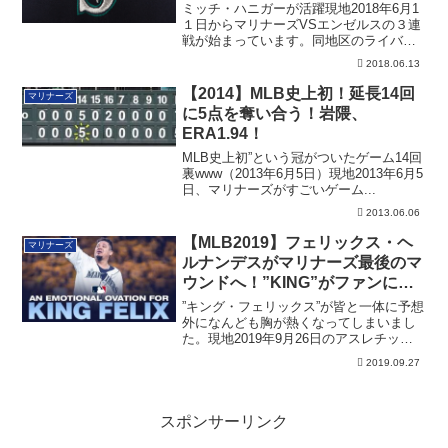
ミッチ・ハニガーが活躍現地2018年6月1
１日からマリナーズVSエンゼルスの３連
戦が始まっています。同地区のライバル
同士...
2018.06.13
【2014】MLB史上初！延長14回
マリナーズ
に5点を奪い合う！岩隈、
ERA1.94！
MLB史上初”という冠がついたゲーム14回
裏www（2013年6月5日）現地2013年6月5
日、マリナーズがすごいゲーム...
2013.06.06
【MLB2019】フェリックス・ヘ
マリナーズ
ルナンデスがマリナーズ最後のマ
ウンドへ！”KING”がファンに感
謝！
”キング・フェリックス”が皆と一体に予想
外になんども胸が熱くなってしまいまし
た。現地2019年9月26日のアスレチック
ス...
2019.09.27
スポンサーリンク