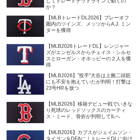
してトレードデッドラインで動くの
か？
【MLBトレードDL2026】プレーオフ
圏内のツインズ、メッツからA.J. ミン
ターを獲得
【MLB2026トレードDL】レンジャー
ズがエンゼルスからチェイス・シルセ
スとローガン・オホッピーの２人を獲
得
【MLB2026】”投手”大谷は上腕二頭筋
にも不安を抱えていたが判明！打撃は
23号HRを放つ
【MLB2026】移籍デビュー戦でいきな
り死球のレッドソックスのカーティ
ス・ミード、骨折が判明してILへ
【MLB2026】カブスがジェイムソン・
タイヨンをDFAに！トレードDLに向け