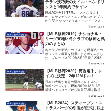
テラン技巧派のカイル・ヘンドリ
クスと1年契約でサイン
現地2024年11月7日のこととなります
が、ロサンゼルス・エンゼルスがカブス
からFAとなったカイル・ヘンドリクスを
格安で獲得です！その詳細です。
2024.11.08
【MLB移籍2019】ナショナル・
MLB移籍/FA情報
リーグ東地区各クラブの移籍と戦
力のまとめ
各クラブの新戦力のリストと現有戦力の
ポジション概要を簡単にまとめてみまし
た。ブレーブス2019年8月9日現在2018-
1...
2019.02.03
【MLB移籍2020】筒香選手、レ
MLB移籍/FA情報
イズに決定！2年12Mドル！
日本の大砲が知恵の溢れるレイズへ！
速報ベースです。現地2019年12月13日、
横浜ベイスターズから海外FA権を取得し
ポ...
2019.12.14
【MLB2024】スティーブン・ス
MLB移籍/FA情報
トラスバーグの引退が正式に決ま