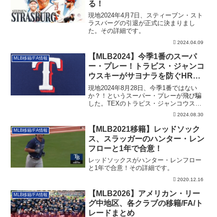
る！
現地2024年4月7日、スティーブン・スト
ラスバーグの引退が正式に決まりまし
た。その詳細です。
2024.04.09
【MLB2024】今季1番のスーパ
MLB移籍/FA情報
ー・プレー！トラビス・ジャンコ
ウスキーがサヨナラを防ぐHRキ
ャッチ
現地2024年8月28日、今季1番ではない
か？！というスーパー・プレーが飛び騙
した。TEXのトラビス・ジャンコウスキ
ーがサヨナラHRを強奪しています！
2024.08.30
【MLB2021移籍】レッドソック
MLB移籍/FA情報
ス、スラッガーのハンター・レン
フローと1年で合意！
レッドソックスがハンター・レンフロー
と1年で合意！その詳細です。
2020.12.16
【MLB2026】アメリカン・リー
MLB移籍/FA情報
グ中地区、各クラブの移籍/FA/ト
レードまとめ