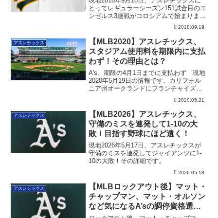
現地2018年9月18日、アスレチックスに
とってレギュラーシーズン151試合目のエ
ンゼルス3連戦がコロシアムで始まりま
し...
2018.09.19
【MLB2020】アスレチックス、
アスレチックス
スタジアム使用料を期限内に支払
わず！その理由とは？
A's、期限の4月1日までに支払わず 現地
2020年5月19日の情報です。カリフォル
ニア州オークランドにフランチャイズ
を...
2020.05.21
【MLB2026】アスレチックス、
アスレチックス
守備のミスを連発して1-10の大
敗！目指す野球にほど遠く！
現地2026年5月17日、アスレチックスが
守備のミスを連発してジャイアンツに1-
10の大敗！その詳細です。
2026.05.18
【MLBロックアウト後】マット・
アスレチックス
チャップマン、マット・オルソン
など気になるA’sの調停資格選手
の動向