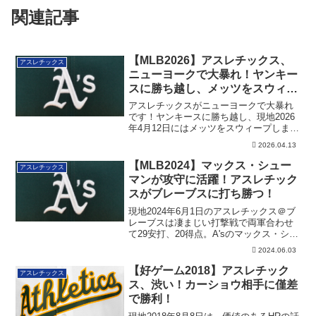
関連記事
【MLB2026】アスレチックス、
アスレチックス
ニューヨークで大暴れ！ヤンキー
スに勝ち越し、メッツをスウィー
プ！
アスレチックスがニューヨークで大暴れ
です！ヤンキースに勝ち越し、現地2026
年4月12日にはメッツをスウィープしまし
た！
2026.04.13
【MLB2024】マックス・シュー
アスレチックス
マンが攻守に活躍！アスレチック
スがブレーブスに打ち勝つ！
現地2024年6月1日のアスレチックス＠ブ
レーブスは凄まじい打撃戦で両軍合わせ
て29安打、20得点。A'sのマックス・シュ
ーマンが攻守に大活躍したゲームでし
2024.06.03
た。
【好ゲーム2018】アスレチック
アスレチックス
ス、渋い！カーショウ相手に僅差
で勝利！