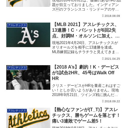
現地2018年8月8日は、価値のあるHRの話
題が目立っておりました。インディアン
スのフランシスコ・リンドーアのサヨ
ナラ...
2018.08.09
【MLB 2021】アスレチックス、
アスレチックス
13連勝！C・バシットが6回2失
点、好調M・オルソンに加え、
J・ラウリーが活躍（追記あり）
現地2021年4月24日、アスレチックスが
オリオールズを相手に13連勝を達成。
MLB練習記録もチラチラと見えてきまし
た。そしてかつて成し遂げたマネー・ボ
2021.04.25
ール時の連勝記録の記憶も。
【2018 A’s】劇的！K・デービス
アスレチックス
が1試合2HR、45号はWalk Off
HR
クリス・デービスがHRを量産これはすご
い！としか言いようがありません。現地
2018年9月21日、ツインズ戦に挑んだア
スレ...
2018.09.22
【熱心なファンが(T_T)】アスレ
アスレチックス
チックス、勝ちゲームを落とす！
痛い3連敗でゲーム差5！