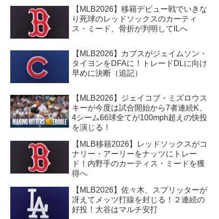
【MLB2026】移籍デビュー戦でいきな
り死球のレッドソックスのカーティ
ス・ミード、骨折が判明してILへ
【MLB2026】カブスがジェイムソン・
タイヨンをDFAに！トレードDLに向け
早めに決断（追記）
【MLB2026】ジェイコブ・ミズロウス
キーが今度は試合開始から7者連続K、
4シーム66球全てが100mph超えの快投
を演じる！
【MLB移籍2026】レッドソックスがコ
ナリー・アーリーをナッツにトレー
ド！内野手のカーティス・ミードを獲
得へ
【MLB2026】佐々木、スプリッターが
冴えてメッツ打線を封じる！２連続の
好投！大谷はマルチ安打