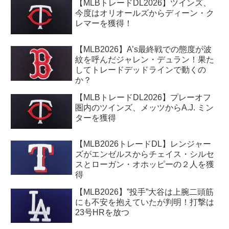
【MLBトレードDL2026】ツインズ、
今度はオリオールズからディーン・ク
レマーを獲得！
【MLB2026】A’s最終戦での態度が波
紋を呼んだジャレン・デュラン！果た
してトレードデッドラインで動くの
か？
【MLBトレードDL2026】プレーオフ
圏内のツインズ、メッツからA.J. ミン
ターを獲得
【MLB2026トレードDL】レンジャー
ズがエンゼルスからチェイス・シルセ
スとローガン・オホッピーの２人を獲
得
【MLB2026】”投手”大谷は上腕二頭筋
にも不安を抱えていたが判明！打撃は
23号HRを放つ