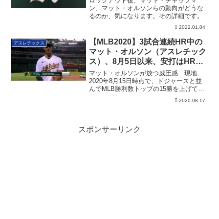
ロックアウト後、マット・チャップマ
ン、マット・オルソンらの動向がどうな
るのか、気になります。その詳細です。
2022.01.04
【MLB2020】3試合連続HR中の
アスレチックス
マット・オルソン（アスレチック
ス）、8月5日以来、安打はHRの
み！
マット・オルソンが放つ威圧感 現地
2020年8月15日時点で、ドジャースと並
んでMLB勝利数トップの15勝を上げてい
るア...
2020.08.17
スポンサーリンク