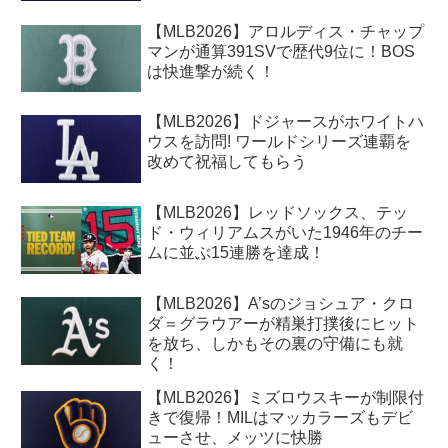
【MLB2026】アロルディス・チャップ
マンが通算391SVで歴代9位に！BOS
は快進撃が続く！
【MLB2026】ドジャースがホワイトハ
ウスを訪問! ワールドシリーズ連覇を
改めて祝福してもらう
【MLB2026】レッドソックス、テッ
ド・ウィリアムスがいた1946年のチー
ムに並ぶ15連勝を達成！
【MLB2026】A’sのジョシュア・クロ
ダ＝グラウアーが精巣打撲後にヒット
を放ち、しかもその裏の守備にも就
く！
【MLB2026】ミズロウスキーが制限付
きで復帰！MILはマッカラーズもデビ
ューさせ、メッツに快勝