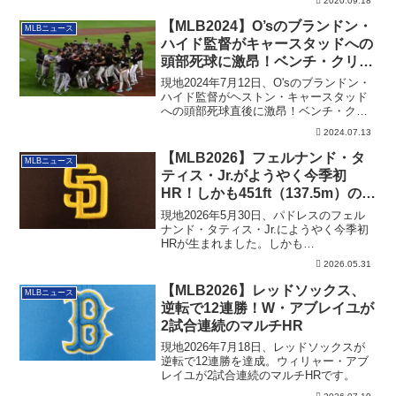
2020.09.18
【MLB2024】O’sのブランドン・
MLBニュース
ハイド監督がキャースタッドへの
頭部死球に激昂！ベンチ・クリア
ー案件に
現地2024年7月12日、O'sのブランドン・
ハイド監督がヘストン・キャースタッド
への頭部死球直後に激昂！ベンチ・クリ
アー案件に。その詳細です。
2024.07.13
【MLB2026】フェルナンド・タ
MLBニュース
ティス・Jr.がようやく今季初
HR！しかも451ft（137.5m）の特
大の一発
現地2026年5月30日、パドレスのフェル
ナンド・タティス・Jr.にようやく今季初
HRが生まれました。しかも
451ft（137.5m）の特大の一発でした。そ
2026.05.31
の詳細です。
【MLB2026】レッドソックス、
MLBニュース
逆転で12連勝！W・アブレイユが
2試合連続のマルチHR
現地2026年7月18日、レッドソックスが
逆転で12連勝を達成。ウィリャー・アブ
レイユが2試合連続のマルチHRです。