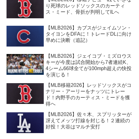
り死球のレッドソックスのカーティ
ス・ミード、骨折が判明してILへ
【MLB2026】カブスがジェイムソン・
タイヨンをDFAに！トレードDLに向け
早めに決断（追記）
【MLB2026】ジェイコブ・ミズロウス
キーが今度は試合開始から7者連続K、
4シーム66球全てが100mph超えの快投
を演じる！
【MLB移籍2026】レッドソックスがコ
ナリー・アーリーをナッツにトレー
ド！内野手のカーティス・ミードを獲
得へ
【MLB2026】佐々木、スプリッターが
冴えてメッツ打線を封じる！２連続の
好投！大谷はマルチ安打