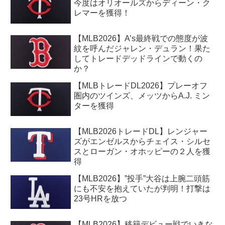
今度はオリオールズからディーン・ク
レマーを獲得！
【MLB2026】A’s最終戦での態度が波
紋を呼んだジャレン・デュラン！果た
してトレードデッドラインで動くの
か？
【MLBトレードDL2026】プレーオフ
圏内のツインズ、メッツからA.J. ミン
ターを獲得
【MLB2026トレードDL】レンジャー
ズがエンゼルスからチェイス・シルセ
スとローガン・オホッピーの２人を獲
得
【MLB2026】”投手”大谷は上腕二頭筋
にも不安を抱えていたが判明！打撃は
23号HRを放つ
【MLB2026】移籍デビュー戦でいきな