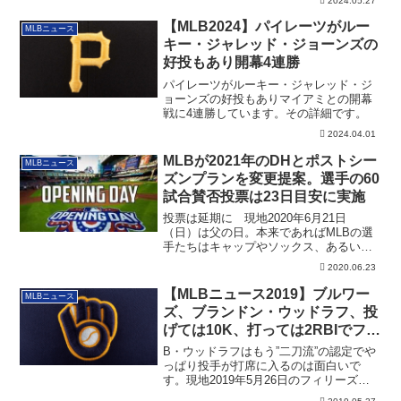
2024.05.27
【MLB2024】パイレーツがルー
MLBニュース
キー・ジャレッド・ジョーンズの
好投もあり開幕4連勝
パイレーツがルーキー・ジャレッド・ジ
ョーンズの好投もありマイアミとの開幕
戦に4連勝しています。その詳細です。
2024.04.01
MLBが2021年のDHとポストシー
MLBニュース
ズンプランを変更提案。選手の60
試合賛否投票は23日目安に実施
投票は延期に 現地2020年6月21日
（日）は父の日。本来であればMLBの選
手たちはキャップやソックス、あるいは
スパイク...
2020.06.23
【MLBニュース2019】ブルワー
MLBニュース
ズ、ブランドン・ウッドラフ、投
げては10K、打っては2RBIでフィ
リーズを圧倒
B・ウッドラフはもう”二刀流”の認定でや
っぱり投手が打席に入るのは面白いで
す。現地2019年5月26日のフィリーズ＠
ブル...