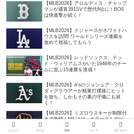
【MLB2026】アロルディス・チャップ
マンが通算391SVで歴代9位に！BOS
は快進撃が続く！
【MLB2026】ドジャースがホワイトハ
ウスを訪問! ワールドシリーズ連覇を
改めて祝福してもらう
【MLB2026】レッドソックス、テッ
ド・ウィリアムスがいた1946年のチー
ムに並ぶ15連勝を達成！
【MLB2026】A’sのジョシュア・クロ
ダ＝グラウアーが精巣打撲後にヒット
を放ち、しかもその裏の守備にも就
く！
【MLB2026】ミズロウスキーが制限付
きで復帰！MILはマッカラーズもデビ
ューさせ、メッツに快勝
メニュー
ホーム
検索
トップ
サイドバー