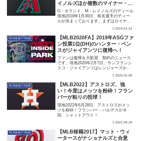
イノルズほか複数のマイナー・デ
ィールも
G・ホランド、M・レイノルズのディール
現地2019年1月30日、有名選手のディー
ルが決まっております。まずはロイヤル
ズの...
2019.01.31
【MLB2020FA】2019年ASGファ
MLB移籍/FA情報
ン投票1位(DH)のハンター・ペン
スがジャイアンツに復帰へ！
ファンは復帰を大歓迎 契約のニュース
です。現地2020年2月7日、サンフランシ
スコ・ジャイアンツはレンジャーズから
FAと...
2020.02.08
【MLB2022】アストロズ、強
MLB移籍/FA情報
い！今度はメッツを粉砕！フラン
バーが粘りの投球！
現地2022年6月28日、アストロズがメッ
ツを粉砕！フランバー・バルデスが８
回、シャットアウト！
2022.06.29
【MLB移籍2017】マット・ウィ
MLB移籍/FA情報
ータースがナショナルズと合意