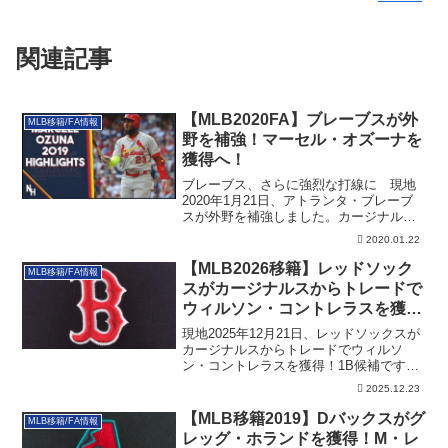
関連記事
【MLB2020FA】ブレーブスが外
MLB移籍/FA情報
野を補強！マーセル・オズーナを
獲得へ！
ブレーブス、さらに強烈な打線に 現地
2020年1月21日、アトランタ・ブレーブ
スが外野を補強しました。カージナルス
からF...
2020.01.22
【MLB2026移籍】レッドソック
MLB移籍/FA情報
スがカージナルスからトレードで
ウィルソン・コントレラスを獲
得！1B候補へ
現地2025年12月21日、レッドソックスが
カージナルスからトレードでウィルソ
ン・コントレラスを獲得！1B候補です。
その詳細です。
2025.12.23
【MLB移籍2019】Dバックスがグ
MLB移籍/FA情報
レッグ・ホランドを獲得！M・レ