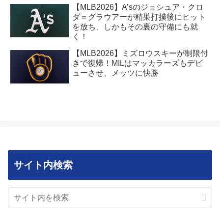
【MLB2026】A’sのジョシュア・クロ
ダ＝グラウアーが精巣打撲後にヒット
を放ち、しかもその裏の守備にも就
く！
【MLB2026】ミズロウスキーが制限付
きで復帰！MILはマッカラーズもデビ
ューさせ、メッツに快勝
サイト内検索