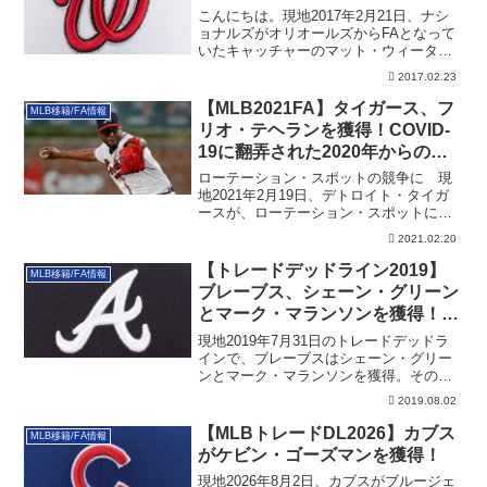
こんにちは。現地2017年2月21日、ナシ
ョナルズがオリオールズからFAとなって
いたキャッチャーのマット・ウィーター
ス（...
2017.02.23
【MLB2021FA】タイガース、フ
MLB移籍/FA情報
リオ・テヘランを獲得！COVID-
19に翻弄された2020年からの復
活を期す
ローテーション・スポットの競争に 現
地2021年2月19日、デトロイト・タイガ
ースが、ローテーション・スポットに刺
激を与...
2021.02.20
【トレードデッドライン2019】
MLB移籍/FA情報
ブレーブス、シェーン・グリーン
とマーク・マランソンを獲得！ブ
ルペンを大幅強化
現地2019年7月31日のトレードデッドラ
インで、ブレーブスはシェーン・グリー
ンとマーク・マランソンを獲得。そのデ
ィールの詳細を記載しています。
2019.08.02
【MLBトレードDL2026】カブス
MLB移籍/FA情報
がケビン・ゴーズマンを獲得！
現地2026年8月2日、カブスがブルージェ