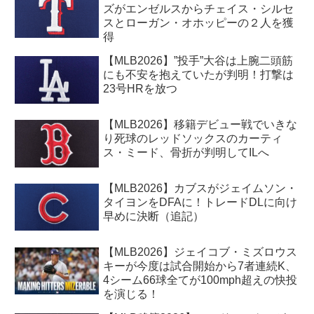
ズがエンゼルスからチェイス・シルセ
スとローガン・オホッピーの２人を獲
得
【MLB2026】”投手”大谷は上腕二頭筋
にも不安を抱えていたが判明！打撃は
23号HRを放つ
【MLB2026】移籍デビュー戦でいきな
り死球のレッドソックスのカーティ
ス・ミード、骨折が判明してILへ
【MLB2026】カブスがジェイムソン・
タイヨンをDFAに！トレードDLに向け
早めに決断（追記）
【MLB2026】ジェイコブ・ミズロウス
キーが今度は試合開始から7者連続K、
4シーム66球全てが100mph超えの快投
を演じる！