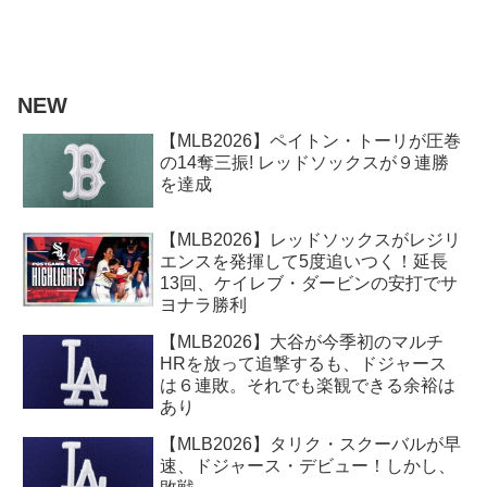
NEW
【MLB2026】ペイトン・トーリが圧巻
の14奪三振! レッドソックスが９連勝
を達成
【MLB2026】レッドソックスがレジリ
エンスを発揮して5度追いつく！延長
13回、ケイレブ・ダービンの安打でサ
ヨナラ勝利
【MLB2026】大谷が今季初のマルチ
HRを放って追撃するも、ドジャース
は６連敗。それでも楽観できる余裕は
あり
【MLB2026】タリク・スクーバルが早
速、ドジャース・デビュー！しかし、