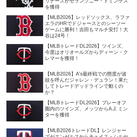
リナーズがセランソニー・ドミンゲス
を獲得
【MLB2026】レッドソックス、ラファ
エラのHRでドジャースとのシーソー
ゲームに勝利！吉田もマルチ安打！大
谷は24号！
【MLBトレードDL2026】ツインズ、
今度はオリオールズからディーン・ク
レマーを獲得！
【MLB2026】A’s最終戦での態度が波
紋を呼んだジャレン・デュラン！果た
してトレードデッドラインで動くの
か？
【MLBトレードDL2026】プレーオフ
圏内のツインズ、メッツからA.J. ミン
ターを獲得
【MLB2026トレードDL】レンジャー
ズがエンゼルスからチェイス・シルセ