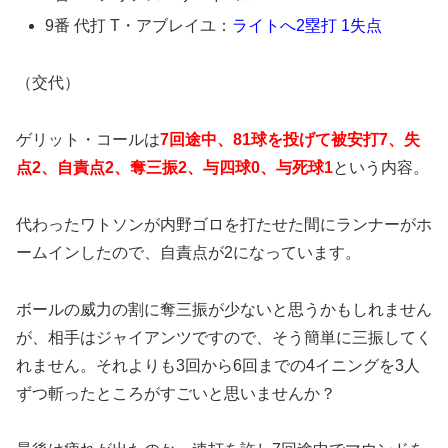
9番 代打 T・アブレイユ：
ライトへ2塁打 1失点
（交代）
ゲリット・コールは
7回途中、81球を投げて被安打7、失
点2、自責点2、奪三振2、与四球0、与死球1
という内容。
代わったワトソンが内野ゴロを打たせた間にランナーがホ
ームインしたので、自責点が2になっています。
ボールの威力の割に奪三振が少ないと思うかもしれません
が、相手はジャイアンツですので、そう簡単に三振してく
れません。それよりも3回から6回までの4イニングを3人
ずつ斬ったところがすごいと思いませんか？