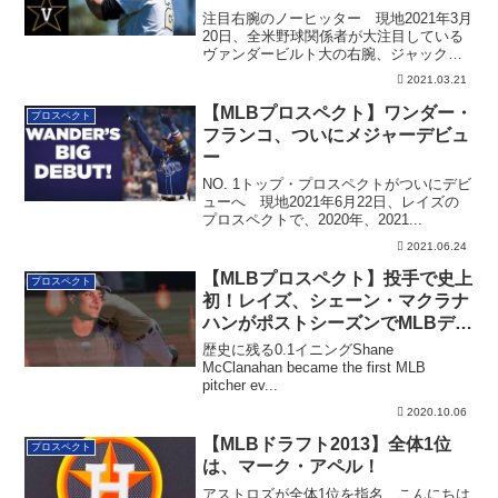
28人、奪三振16！
注目右腕のノーヒッター 現地2021年3月
20日、全米野球関係者が大注目している
ヴァンダービルト大の右腕、ジャック・
ライ...
2021.03.21
【MLBプロスペクト】ワンダー・
プロスペクト
フランコ、ついにメジャーデビュ
ー
NO. 1トップ・プロスペクトがついにデビ
ューへ 現地2021年6月22日、レイズの
プロスペクトで、2020年、2021...
2021.06.24
【MLBプロスペクト】投手で史上
プロスペクト
初！レイズ、シェーン・マクラナ
ハンがポストシーズンでMLBデビ
ュー！（追記あり）
歴史に残る0.1イニングShane
McClanahan became the first MLB
pitcher ev...
2020.10.06
【MLBドラフト2013】全体1位
プロスペクト
は、マーク・アペル！
アストロズが全体1位を指名 こんにちは