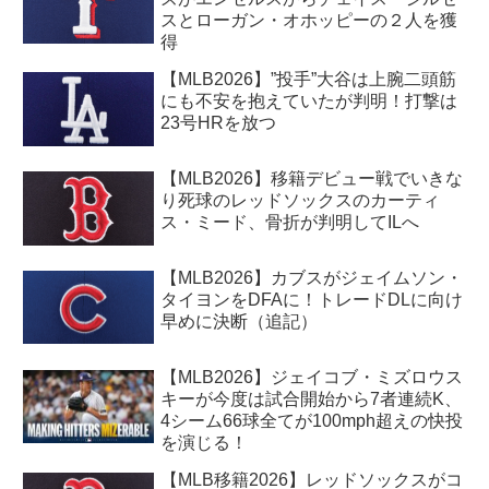
スとローガン・オホッピーの２人を獲
得
【MLB2026】”投手”大谷は上腕二頭筋
にも不安を抱えていたが判明！打撃は
23号HRを放つ
【MLB2026】移籍デビュー戦でいきな
り死球のレッドソックスのカーティ
ス・ミード、骨折が判明してILへ
【MLB2026】カブスがジェイムソン・
タイヨンをDFAに！トレードDLに向け
早めに決断（追記）
【MLB2026】ジェイコブ・ミズロウス
キーが今度は試合開始から7者連続K、
4シーム66球全てが100mph超えの快投
を演じる！
【MLB移籍2026】レッドソックスがコ