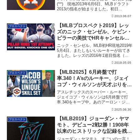
(^^) 現地2013年6月6日、MLBドラフト
2013の指名が始まりました。初日...
2013.06.07
【MLBプロスペクト2019】レッ
プロスペクト
ズのニック・センゼル、ケビン・
ピラーの美技でHRキャンセルも
次の打席でメジャー初HR
ニック・センゼル、MLB初HR現地2019年
5月4日、またしもいいルーキーが出てき
ました。レッズの2016年1巡目指名（...
2019.05.05
【MLB2025】6月終盤で打
プロスペクト
率.340！A’sのルーキー、ジェイ
コブ・ウィルソンが天才ぶりを発
揮中
アスレチックスのスーパー・ルーキー、
ジェイコブ・ウィルソンは6月終盤で打
率.340をキープ中。あのアーロン・ジャ
ッジと打率を争っているとうすごいルー
2025.06.30
キーの詳細です。
【MLB2019】ジョーダン・ヤマ
プロスペクト
モト、デビュー2戦2勝！1908年
以来のヒストリックな記録を残
す！
ジョーダン・ヤマモト、すごいの一言！