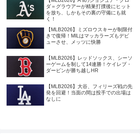
【MLB2026】A’sのジョシュア・クロ
ダ＝グラウアーが精巣打撲後にヒット
を放ち、しかもその裏の守備にも就
く！
【MLB2026】ミズロウスキーが制限付
きで復帰！MILはマッカラーズもデビ
ューさせ、メッツに快勝
【MLB2026】レッドソックス、シーソ
ーゲームを制して14連勝！ケイレブ・
ダービンが勝ち越しHR
【MLB2026】大谷、フィリーズ戦の先
発を回避！当面の間は投手での出場は
なしに