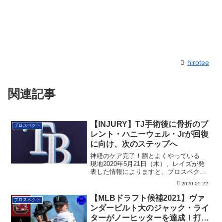
hirotee
関連記事
【INJURY】TJ手術後に骨折のブ
プロスペクト
レント・ハニーウェル・Jrが回復
に向け、次のステップへ
神経のケア完了！割とよくやっている
現地2020年5月21日（木）、レイズが発
表した情報によりますと、プロスペクト
のブレ...
2020.05.22
【MLBドラフト候補2021】ヴァ
プロスペクト
ンダービルト大のジャック・ライ
ターがノーヒッターを達成！打者