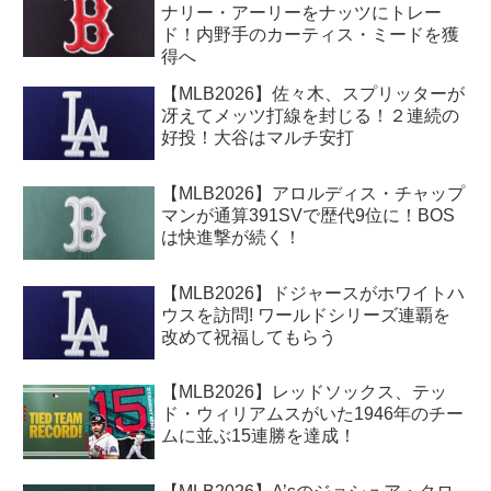
ナリー・アーリーをナッツにトレー
ド！内野手のカーティス・ミードを獲
得へ
【MLB2026】佐々木、スプリッターが
冴えてメッツ打線を封じる！２連続の
好投！大谷はマルチ安打
【MLB2026】アロルディス・チャップ
マンが通算391SVで歴代9位に！BOS
は快進撃が続く！
【MLB2026】ドジャースがホワイトハ
ウスを訪問! ワールドシリーズ連覇を
改めて祝福してもらう
【MLB2026】レッドソックス、テッ
ド・ウィリアムスがいた1946年のチー
ムに並ぶ15連勝を達成！