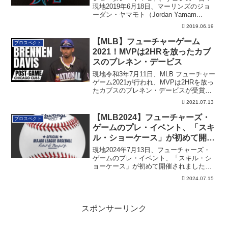
現地2019年6月18日、マーリンズのジョ
ーダン・ヤマモト（Jordan Yamam...
2019.06.19
【MLB】フューチャーゲーム
プロスペクト
2021！MVPは2HRを放ったカブ
スのブレネン・デービス
現地令和3年7月11日、MLB フューチャー
ゲーム2021が行われ、MVPは2HRを放っ
たカブスのブレネン・デービスが受賞し
ました。
2021.07.13
【MLB2024】フューチャーズ・
プロスペクト
ゲームのプレ・イベント、「スキ
ル・ショーケース」が初めて開催
される
現地2024年7月13日、フューチャーズ・
ゲームのプレ・イベント、「スキル・シ
ョーケース」が初めて開催されました。
その詳細です。
2024.07.15
スポンサーリンク