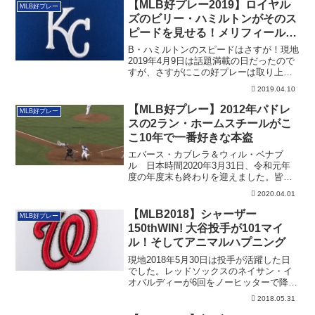
【MLB好プレー2019】ロイヤル
MLB好プレー
ズのビリー・ハミルトンがそのス
ピードを見せる！メリフィールド
は30試合連続安打！
B・ハミルトンのスピードはさすが！現地
2019年4月9日は話題満載の日だったので
すが、さすがにこの好プレーは取り上げ
てお...
2019.04.10
【MLB好プレー】2012年パドレ
MLB好プレー
スの2ラン・ホームスチールがこ
こ10年で一番好きな本盗
エバース・カブレラ＆ウィル・ベナブ
ル 日本時間2020年3月31日、令和元年
度の年度末も終わりを迎えました。皆様
はどんな...
2020.04.01
【MLB2018】シャーザー
MLB好プレー
150thWIN! 大谷投手が101マイ
ル！そしてアニマルハプニング
現地2018年5月30日は投手が活躍した日
でした。レッドソックスのネイサン・イ
オバルディーが6回をノーヒッターで降
板。ま...
2018.05.31