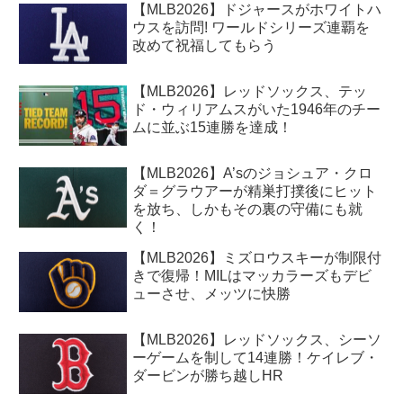
【MLB2026】ドジャースがホワイトハ
ウスを訪問! ワールドシリーズ連覇を
改めて祝福してもらう
【MLB2026】レッドソックス、テッ
ド・ウィリアムスがいた1946年のチー
ムに並ぶ15連勝を達成！
【MLB2026】A’sのジョシュア・クロ
ダ＝グラウアーが精巣打撲後にヒット
を放ち、しかもその裏の守備にも就
く！
【MLB2026】ミズロウスキーが制限付
きで復帰！MILはマッカラーズもデビ
ューさせ、メッツに快勝
【MLB2026】レッドソックス、シーソ
ーゲームを制して14連勝！ケイレブ・
ダービンが勝ち越しHR