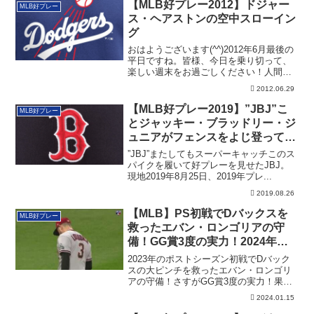
【MLB好プレー2012】ドジャー
MLB好プレー
ス・ヘアストンの空中スローイン
グ
おはようございます(^^)2012年6月最後の
平日ですね。皆様、今日を乗り切って、
楽しい週末をお過ごしください！人間、
こ...
2012.06.29
【MLB好プレー2019】”JBJ”こ
MLB好プレー
とジャッキー・ブラッドリー・ジ
ュニアがフェンスをよじ登って
HRをキャッチ
”JBJ”またしてもスーパーキャッチこのス
パイクを履いて好プレーを見せたJBJ。
現地2019年8月25日、2019年プレ...
2019.08.26
【MLB】PS初戦でDバックスを
MLB好プレー
救ったエバン・ロンゴリアの守
備！GG賞3度の実力！2024年の
契約なるか？
2023年のポストシーズン初戦でDバック
スの大ピンチを救ったエバン・ロンゴリ
アの守備！さすがGG賞3度の実力！果た
してロンゴリアは2024年の契約はまとま
2024.01.15
るでしょうか？その詳細です。