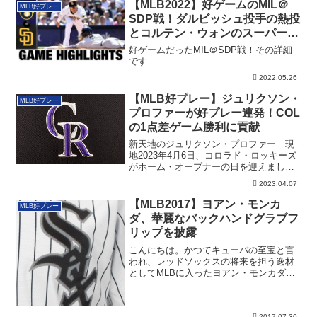
【MLB2022】好ゲームのMIL＠
MLB好プレー
SDP戦！ダルビッシュ投手の熱投
とコルテン・ウォンのスーパープ
レー！
好ゲームだったMIL＠SDP戦！その詳細
です
2022.05.26
【MLB好プレー】ジュリクソン・
MLB好プレー
プロファーが好プレー連発！COL
の1点差ゲーム勝利に貢献
新天地のジュリクソン・プロファー 現
地2023年4月6日、コロラド・ロッキーズ
がホーム・オープナーの日を迎えまし
た。 開...
2023.04.07
【MLB2017】ヨアン・モンカ
MLB好プレー
ダ、華麗なバックハンドグラブフ
リップを披露
こんにちは。かつてキューバの至宝と言
われ、レッドソックスの将来を担う逸材
としてMLBに入ったヨアン・モンカダ。
常勝球団ゆ...
2017.07.30