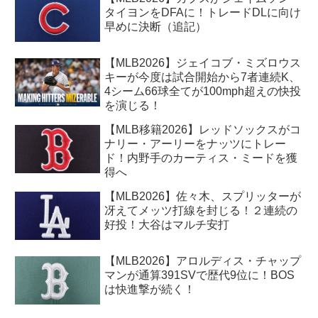
タイヨンをDFAに！トレードDLに向け
早めに決断（追記）
【MLB2026】ジェイコブ・ミズロウス
キーが今度は試合開始から7者連続K、
4シーム66球全てが100mph超えの快投
を演じる！
【MLB移籍2026】レッドソックスがコ
ナリー・アーリーをナッツにトレー
ド！内野手のカーティス・ミードを獲
得へ
【MLB2026】佐々木、スプリッターが
冴えてメッツ打線を封じる！２連続の
好投！大谷はマルチ安打
【MLB2026】アロルディス・チャップ
マンが通算391SVで歴代9位に！BOS
は快進撃が続く！