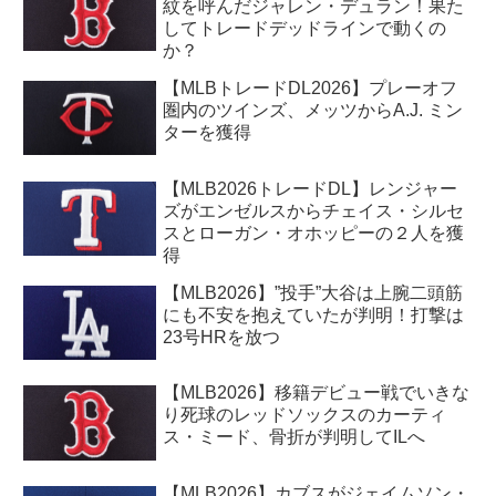
紋を呼んだジャレン・デュラン！果た
してトレードデッドラインで動くの
か？
【MLBトレードDL2026】プレーオフ
圏内のツインズ、メッツからA.J. ミン
ターを獲得
【MLB2026トレードDL】レンジャー
ズがエンゼルスからチェイス・シルセ
スとローガン・オホッピーの２人を獲
得
【MLB2026】”投手”大谷は上腕二頭筋
にも不安を抱えていたが判明！打撃は
23号HRを放つ
【MLB2026】移籍デビュー戦でいきな
り死球のレッドソックスのカーティ
ス・ミード、骨折が判明してILへ
【MLB2026】カブスがジェイムソン・