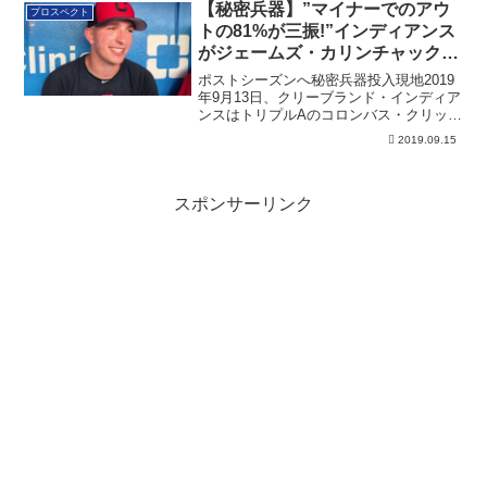
【秘密兵器】”マイナーでのアウ
プロスペクト
トの81%が三振!”インディアンス
がジェームズ・カリンチャックを
コールアップ
ポストシーズンへ秘密兵器投入現地2019
年9月13日、クリーブランド・インディア
ンスはトリプルAのコロンバス・クリッパ
ー...
2019.09.15
スポンサーリンク