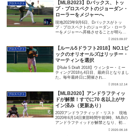
【MLB2023】Dバックス、トッ
プロスペクト
プ・プロスペクトのジョーダン・
ローラーをメジャーへ
現地2023年9月6日、Dバックスがトッ
プ・プロスペクトのジョーダン・ローラ
ーをメジャーへ昇格させることが明らか
に。その詳細です
2023.09.07
【ルール5ドラフト2018】NO.1ピ
プロスペクト
ックのオリオールズはリッチー・
マーティンを選択
【Rule 5 Draft 2018】ウィンター・ミー
ティング2018も4日目、最終日となりまし
た。毎年最終日に開催され...
2018.12.14
【MLB2020】アンドラフティッ
プロスペクト
ドが解禁！すでに70 名以上がサ
イン済み（更新あり）
2020アンドラフティッド・リスト 現地
2020年6月14日東部時間午前9時、MLBの
アンドラフティッドが解禁となり、初...
2020.06.16