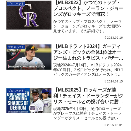
【MLB2023】かつてのトップ・
プロスペクト
プロスペクト、ノーラン・ジョー
ンズがロッキーズで開花！
かつてのトップ・プロスペクト、ノーラ
ン・ジョーンズがロッキーズで大活躍を
見せています。その詳細です。
2023.06.16
【MLBドラフト2024】ガーディ
プロスペクト
アンズ・ピックの全体1位はオー
ジー生まれのトラビス・バザー
ナ！2Bでは史上初
現地2024年7月14日、MLBドラフト2024
年の1巡目、2巡目ピックが行われ、NO.1
ピックのガーディアンズはオーストラリ
ア生まれのトラビス・バザーナを指名。
2024.07.15
2Bでは史上初です。
【MLB2025】ロッキーズが勝
プロスペクト
利！チェイス・ドーランダーがク
リス・セールとの投げ合いに勝
利！
現地2025年4月30日、泥沼のロッキーズ
がブレーブスに勝利！チェイス・ドーラ
ンダーがクリス・セールとの投げ合いを
制しました。
2025.05.01