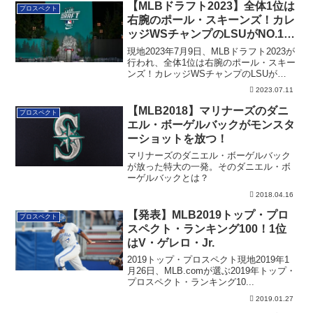
【MLBドラフト2023】全体1位は
プロスペクト
右腕のポール・スキーンズ！カレ
ッジWSチャンプのLSUがNO.1-2
を独占！
現地2023年7月9日、MLBドラフト2023が
行われ、全体1位は右腕のポール・スキー
ンズ！カレッジWSチャンプのLSUが
NO.1-2を独占しました。２巡目までのリ
2023.07.11
ストを記載しています。
【MLB2018】マリナーズのダニ
プロスペクト
エル・ボーゲルバックがモンスタ
ーショットを放つ！
マリナーズのダニエル・ボーゲルバック
が放った特大の一発。そのダニエル・ボ
ーゲルバックとは？
2018.04.16
【発表】MLB2019トップ・プロ
プロスペクト
スペクト・ランキング100！1位
はV・ゲレロ・Jr.
2019トップ・プロスペクト現地2019年1
月26日、MLB.comが選ぶ2019年トップ・
プロスペクト・ランキング10...
2019.01.27