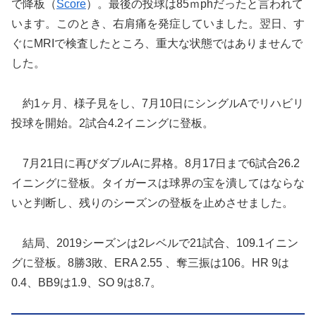
で降板（
Score
）。最後の投球は85ｍphだったと言われて
います。このとき、右肩痛を発症していました。翌日、す
ぐにMRIで検査したところ、重大な状態ではありませんで
した。
約1ヶ月、様子見をし、7月10日にシングルAでリハビリ
投球を開始。2試合4.2イニングに登板。
7月21日に再びダブルAに昇格。8月17日まで6試合26.2
イニングに登板。タイガースは球界の宝を潰してはならな
いと判断し、残りのシーズンの登板を止めさせました。
結局、2019シーズンは2レベルで21試合、109.1イニン
グに登板。8勝3敗、ERA 2.55 、奪三振は106。HR 9は
0.4、BB9は1.9、SO 9は8.7。