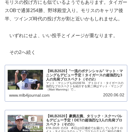
モリスの投げ方にも似ているようでもあります。タイガー
スOBで通算254勝、野球殿堂入り。モリスのキャリア後
半、ツインズ時代の投げ方が割と近いかもしれません。
いずれにせよ、いい投手とイメージが重なります。
その2へ続く
【MLB2020】"一流のポテンシャル" マット・マ
ニングもデビュー予定！タイガースの超強烈な3
人の先発プロスペクト（その2）
マット・マニングも2020ETA デトロイト・タイガースの
強烈なプロスペクトを紹介する第二弾はマット・マニング
（Matt Manning）で...
2020.06.02
www.mlb4journal.com
【MLB2020】豪腕左腕、タリック・スクーバル
もデビュー予定！DETの超強烈な3人の先発プロ
スペクト（その3）
ETA 2020 その3 本日は3日連続でお届けしているデトロ
イト・タイガースのトップ・プロスペクトのご紹介の第3