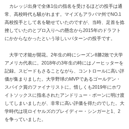
カレッジ出身で全体1位の指名を受けるほどの投手は通
常、高校時代も騒がれます。マイズもアラバマ州でNO.1
高校投手として名を馳せていたのですが、当時、足首を捻
挫していたのとプロ入りへの懸念から2015年のドラフト
にかからなかったという珍しいパターンの投手です。
大学で才能が開花。2年生の時にシーズン8勝2敗で大学
アメリカ代表に。2018年の3年生の時にはノーヒッターを
記録。スピードもさることながら、コントロールに高い評
価が集まりました。大学野球のMVPであるゴールデン・
スパイク賞のファイナリストに。惜しくも2019年にホワ
イトソックスに指名されたアンドリュー・ボーンに明け渡
してしまいましたが、非常に高い評価を得たのでした。大
学時代は現ロイヤルズのブレイディー・シンガーと1、2
を争っていました。