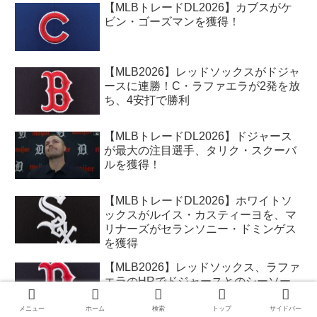
【MLBトレードDL2026】カブスがケ
ビン・ゴーズマンを獲得！
【MLB2026】レッドソックスがドジャ
ースに連勝！C・ラファエラが2発を放
ち、4安打で勝利
【MLBトレードDL2026】ドジャース
が最大の注目選手、タリク・スクーバ
ルを獲得！
【MLBトレードDL2026】ホワイトソ
ックスがルイス・カスティーヨを、マ
リナーズがセランソニー・ドミンゲス
を獲得
【MLB2026】レッドソックス、ラファ
エラのHRでドジャースとのシーソー
ゲームに勝利！吉田もマルチ安打！大
谷は24号！
メニュー
ホーム
検索
トップ
サイドバー