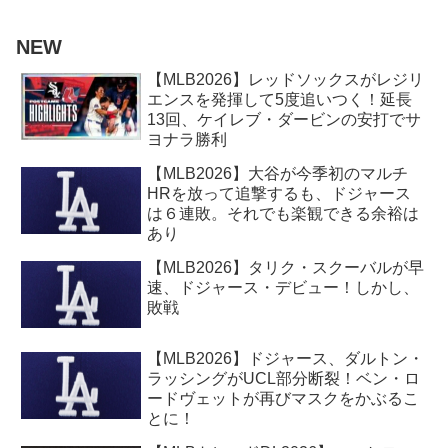
NEW
【MLB2026】レッドソックスがレジリ
エンスを発揮して5度追いつく！延長
13回、ケイレブ・ダービンの安打でサ
ヨナラ勝利
【MLB2026】大谷が今季初のマルチ
HRを放って追撃するも、ドジャース
は６連敗。それでも楽観できる余裕は
あり
【MLB2026】タリク・スクーバルが早
速、ドジャース・デビュー！しかし、
敗戦
【MLB2026】ドジャース、ダルトン・
ラッシングがUCL部分断裂！ベン・ロ
ードヴェットが再びマスクをかぶるこ
とに！