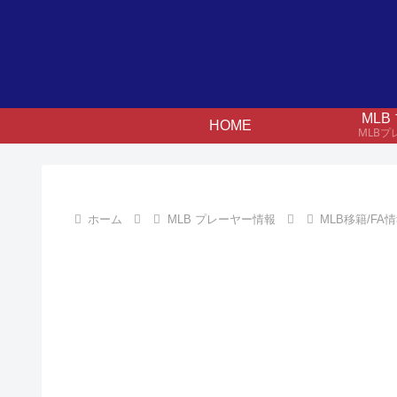
ML
HOME
MLB
ホーム
MLB プレーヤー情報
MLB移籍/FA