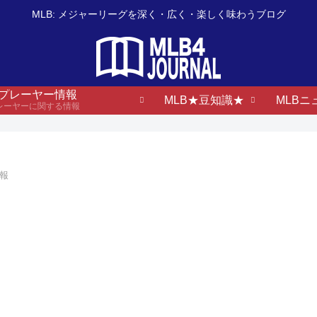
MLB: メジャーリーグを深く・広く・楽しく味わうブログ
B プレーヤー情報
MLB★豆知識★
MLBニ
プレーヤーに関する情報
情報