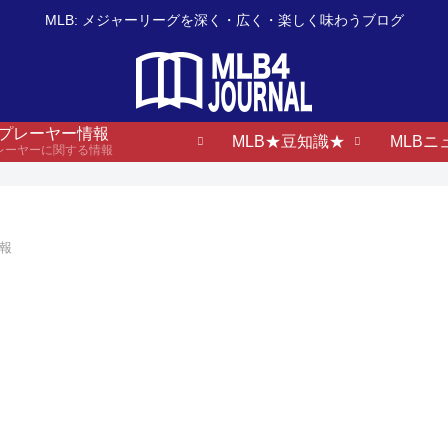
MLB: メジャーリーグを深く・広く・楽しく味わうブログ
B プレーヤー情報
MLB★豆知識★
MLBニ
プレーヤーに関する情報
情報