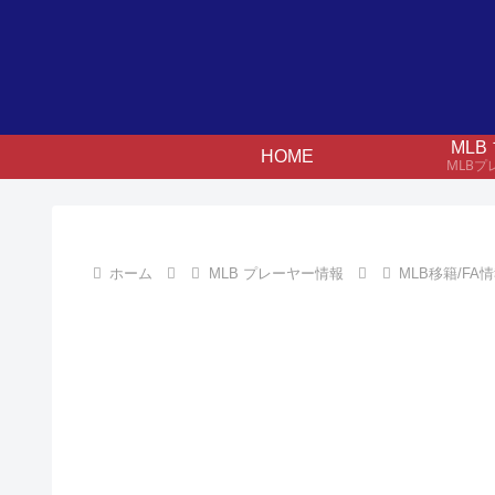
ML
HOME
MLB
ホーム
MLB プレーヤー情報
MLB移籍/FA