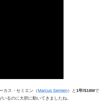
ーカス・セミエン（
Marcus Semien
）と
1年/$18M
で
がいるのに大胆に動いてきましたね。