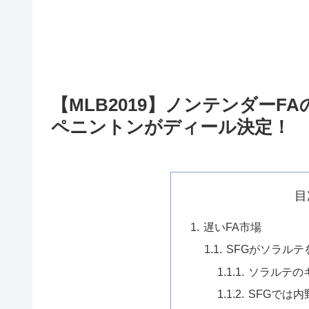
【MLB2019】ノンテンダーF
ペニントンがディール決定！
目
遅いFA市場
SFGがソラルテ
ソラルテの
SFGでは