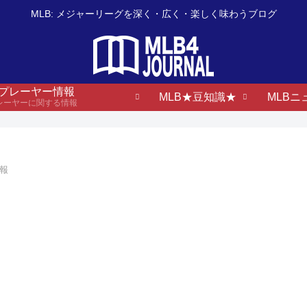
MLB: メジャーリーグを深く・広く・楽しく味わうブログ
B プレーヤー情報
MLB★豆知識★
MLBニ
プレーヤーに関する情報
情報