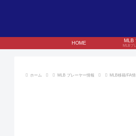
ML
HOME
MLB
ホーム
MLB プレーヤー情報
MLB移籍/FA