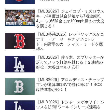
【MLB2026】ジェイコブ・ミズロウス
キーが今度は試合開始から7者連続K、
4シーム66球全てが100mph超えの快投
を演じる！
【MLB移籍2026】レッドソックスがコ
ナリー・アーリーをナッツにトレー
ド！内野手のカーティス・ミードを獲
得へ
【MLB2026】佐々木、スプリッターが
冴えてメッツ打線を封じる！２連続の
好投！大谷はマルチ安打
【MLB2026】アロルディス・チャップ
マンが通算391SVで歴代9位に！BOS
は快進撃が続く！
【MLB2026】ドジャースがホワイトハ
ウスを訪問! ワールドシリーズ連覇を