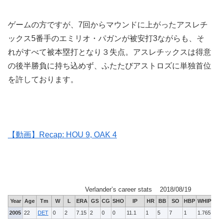
ゲームの方ですが、7回からマウンドに上がったアスレチ
ックス5番手のエミリオ・パガンが被安打3ながらも、そ
れがすべて被本塁打となり３失点。アスレチックスは得意
の後半勝負に持ち込めず、ふたたびアストロズに単独首位
を許しております。
【動画】Recap: HOU 9, OAK 4
Verlander’s career stats 2018/08/19
Year
Age
Tm
W
L
ERA
GS
CG
SHO
IP
HR
BB
SO
HBP
WHIP
2005
22
DET
0
2
7.15
2
0
0
11.1
1
5
7
1
1.765