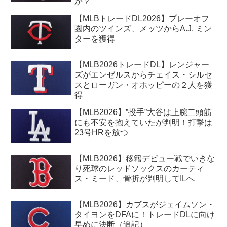
か？
【MLBトレードDL2026】プレーオフ
圏内のツインズ、メッツからA.J. ミン
ターを獲得
【MLB2026トレードDL】レンジャー
ズがエンゼルスからチェイス・シルセ
スとローガン・オホッピーの２人を獲
得
【MLB2026】”投手”大谷は上腕二頭筋
にも不安を抱えていたが判明！打撃は
23号HRを放つ
【MLB2026】移籍デビュー戦でいきな
り死球のレッドソックスのカーティ
ス・ミード、骨折が判明してILへ
【MLB2026】カブスがジェイムソン・
タイヨンをDFAに！トレードDLに向け
早めに決断（追記）