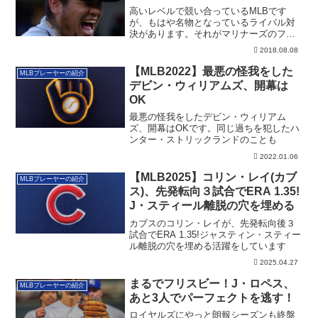
高いレベルで競い合っているMLBです
が、もはや名物となっているライバル対
決があります。それがマリナーズのフェ
リックス・ヘ...
2018.08.08
【MLB2022】最悪の怪我をした
MLBプレーヤーの紹介
デビン・ウィリアムズ、開幕は
OK
最悪の怪我をしたデビン・ウィリアム
ズ、開幕はOKです。同じ過ちを犯したハ
ンター・ストリックランドのことも
2022.01.06
【MLB2025】コリン・レイ(カブ
MLBプレーヤーの紹介
ス)、先発転向３試合でERA 1.35!
J・スティール離脱の穴を埋める
カブスのコリン・レイが、先発転向後３
試合でERA 1.35!ジャスティン・スティー
ル離脱の穴を埋める活躍をしています
2025.04.27
まるでフリスビー！J・ロペス、
MLBプレーヤーの紹介
あと3人でパーフェクトを逃す！
ロイヤルズにやっと朗報シーズンも終盤