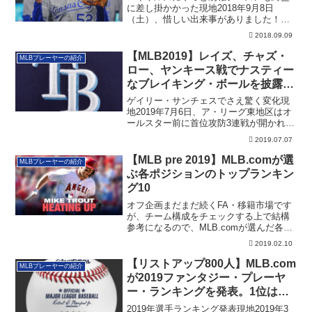
に差し掛かかった現地2018年9月8日
（土）、惜しい出来事がありました！ロ
イヤルズの...
2018.09.09
【MLB2019】レイズ、チャズ・
MLBプレーヤーの紹介
ロー、ヤンキース戦でナスティー
なブレイキング・ボールを披露
（追記あり）
ゲイリー・サンチェスでさえ驚く変化現
地2019年7月6日、ア・リーグ東地区はオ
ールスター前に首位攻防3連戦が開かれて
いま...
2019.07.07
【MLB pre 2019】MLB.comが選
MLBプレーヤーの紹介
ぶ各ポジションのトップランキン
グ10
オフ企画まだまだ続くFA・移籍市場です
が、チーム構成をチェックする上で結構
参考になるので、MLB.comが選んだ各ポ
ジシ...
2019.02.10
【リストアップ800人】MLB.com
MLBプレーヤーの紹介
が2019ファンタジー・プレーヤ
ー・ランキングを発表。1位はや
っぱり、あの外野手
2019年選手ランキング発表現地2019年3