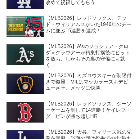
改めて祝福してもらう
【MLB2026】レッドソックス、テッ
ド・ウィリアムスがいた1946年のチー
ムに並ぶ15連勝を達成！
【MLB2026】A’sのジョシュア・クロ
ダ＝グラウアーが精巣打撲後にヒット
を放ち、しかもその裏の守備にも就
く！
【MLB2026】ミズロウスキーが制限付
きで復帰！MILはマッカラーズもデビ
ューさせ、メッツに快勝
【MLB2026】レッドソックス、シーソ
ーゲームを制して14連勝！ケイレブ・
ダービンが勝ち越しHR
【MLB2026】大谷、フィリーズ戦の先
発を回避！当面の間は投手での出場は