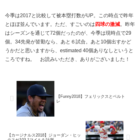
今季は2017と比較して被本塁打数がUP。この時点で昨年
とほぼ並んでいます。ただ、すごいのは
四球の激減
。昨年
はシーズンを通じて72個だったのが、今季は現時点で29
個。34先発が皆勤なら、あと６試合。あと10個出すかど
うかだと思いますから、estimated 40個ありなしというと
ころですね。 お読みいただき、ありがございました！
【Funny2018】フェリックスとベルト
レ
【カージナルス2018】ジョーダン・ヒッ
クスが103.1マイルを計測