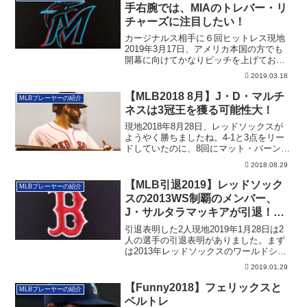
手右腕では、MIAのトレバー・リ
チャーズに注目したい！
カージナルス相手に６回ヒットレス現地
2019年3月17日、アメリカ本国の方でも
開幕に向けてかなりピッチを上げており
ます。...
2019.03.18
【MLB2018 8月】J・D・マルチ
MLBプレーヤーの紹介
ネスは3冠王を獲る可能性大！
現地2018年8月28日、レッドソックスが
ようやく勝ちましたね。4-1と3点をリー
ドしていたのに、8回にマット・バーン
ズ...
2018.08.29
【MLB引退2019】レッドソック
MLBプレーヤーの紹介
スの2013WS制覇のメンバー、
J・サルタラマッキアが引退！
D・ジーも引退を表明
引退表明した2人現地2019年1月28日は2
人の選手の引退表明がありました。まず
は2013年レッドソックスのワールドシ
リ...
2019.01.29
【Funny2018】フェリックスと
MLBプレーヤーの紹介
ベルトレ