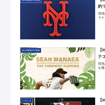
MLB移籍/FA情報
約
現地
マナ
【
MLB移籍/FA情報
ナ
現地
を獲
【
パドレス