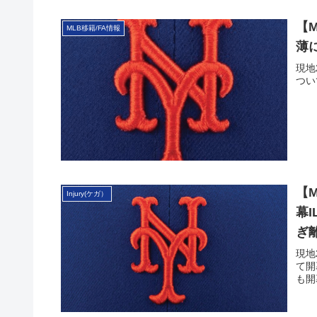
【
MLB移籍/FA情報
薄
現地
つい
【
Injury(ケガ）
幕
ぎ
現地
て開
も開