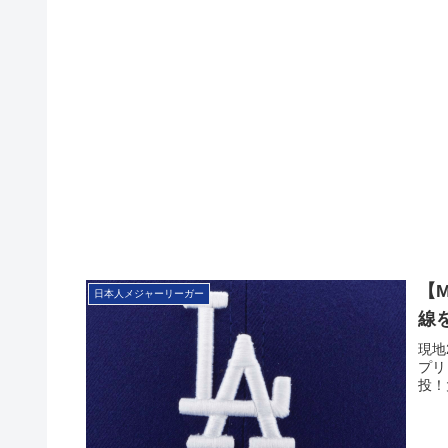
【
日本人メジャーリーガー
線
現地
プリ
投！