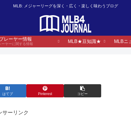
MLB: メジャーリーグを深く・広く・楽しく味わうブログ
B プレーヤー情報
MLB★豆知識★
MLBニ
プレーヤーに関する情報
はてブ
Pinterest
コピー
ンサーリンク