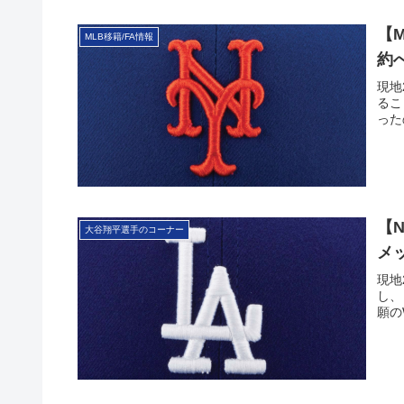
【
MLB移籍/FA情報
約
現地
るこ
った
【N
大谷翔平選手のコーナー
メ
現地
し、
願の