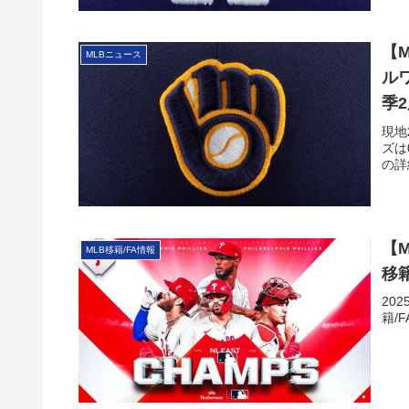
【
MLBニュース
ル
季
現地
ズは
の詳
【
MLB移籍/FA情報
移
20
籍/