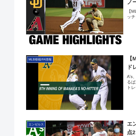
ノ
【M
ッチ
【
MLB移籍/FA情報
ド
A'
るば
トレー
エ
エンゼルス
点