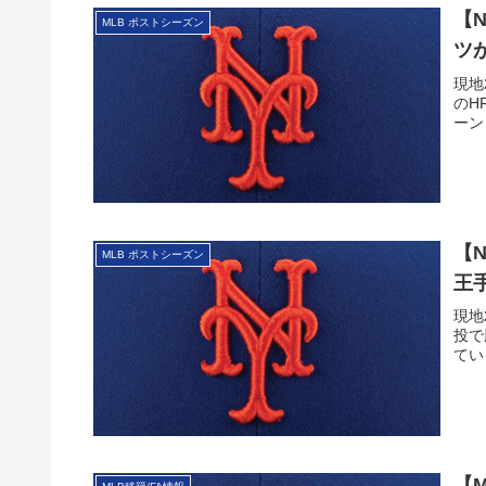
【
MLB ポストシーズン
ツ
現地
のH
ーン
【
MLB ポストシーズン
王
現地
投で
てい
【