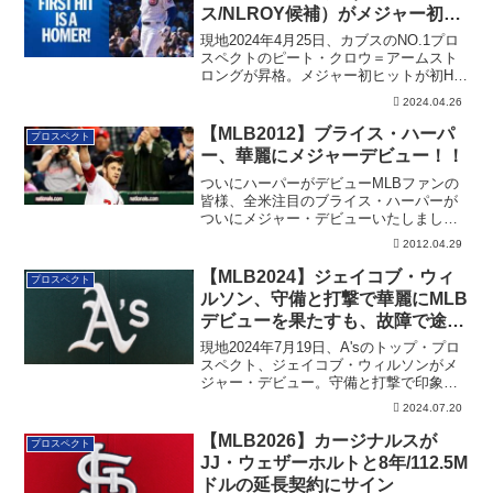
ス/NLROY候補）がメジャー初
HRを放つ！
現地2024年4月25日、カブスのNO.1プロ
スペクトのピート・クロウ＝アームスト
ロングが昇格。メジャー初ヒットが初HR
となりました。
2024.04.26
【MLB2012】ブライス・ハーパ
プロスペクト
ー、華麗にメジャーデビュー！！
ついにハーパーがデビューMLBファンの
皆様、全米注目のブライス・ハーパーが
ついにメジャー・デビューいたしまし
た！現地時間...
2012.04.29
【MLB2024】ジェイコブ・ウィ
プロスペクト
ルソン、守備と打撃で華麗にMLB
デビューを果たすも、故障で途中
交代
現地2024年7月19日、A'sのトップ・プロ
スペクト、ジェイコブ・ウィルソンがメ
ジャー・デビュー。守備と打撃で印象的
なプレーをするも、故障で途中交代に。
2024.07.20
【MLB2026】カージナルスが
プロスペクト
JJ・ウェザーホルトと8年/112.5M
ドルの延長契約にサイン