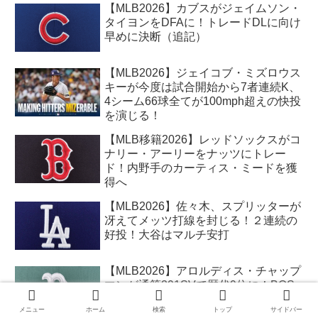
【MLB2026】カブスがジェイムソン・
タイヨンをDFAに！トレードDLに向け
早めに決断（追記）
【MLB2026】ジェイコブ・ミズロウス
キーが今度は試合開始から7者連続K、
4シーム66球全てが100mph超えの快投
を演じる！
【MLB移籍2026】レッドソックスがコ
ナリー・アーリーをナッツにトレー
ド！内野手のカーティス・ミードを獲
得へ
【MLB2026】佐々木、スプリッターが
冴えてメッツ打線を封じる！２連続の
好投！大谷はマルチ安打
【MLB2026】アロルディス・チャップ
マンが通算391SVで歴代9位に！BOS
は快進撃が続く！
メニュー
ホーム
検索
トップ
サイドバー