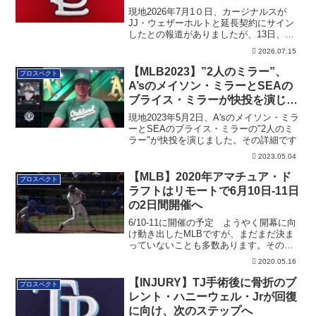
現地2026年7月1０日、カージナルスが
JJ・ウェザーホルトと延長契約にサイン
したとの報道がありましたが、13日、そ
の詳細が判明しました（8年/$112.5M）。
2026.07.15
その詳細です。
【MLB2023】”2人のミラー”、
プロスペクト
A’sのメイソン・ミラーとSEAの
ブライス・ミラーが快投を演じ
る！
現地2023年5月2日、A'sのメイソン・ミラ
ーとSEAのブライス・ミラーの"2人のミ
ラー"が快投を演じました。その詳細です
2023.05.04
【MLB】2020年アマチュア・ド
プロスペクト
ラフトはリモートで6月10日-11日
の2日間開催へ
6/10-11に開催の予定 ようやく開幕に向
け動き出したMLBですが、まだまだ決ま
っていないことも多数あります。その一
つ...
2020.05.16
【INJURY】TJ手術後に骨折のブ
プロスペクト
レント・ハニーウェル・Jrが回復
に向け、次のステップへ