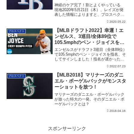
神経のケア完了！割とよくやっている
現地2020年5月21日（木）、レイズが発
表した情報によりますと、プロスペクト
のブレ...
2020.05.22
【MLBドラフト2022】幸運！エ
プロスペクト
ンゼルス、3巡目/全体89位で
105.5mphのベン・ジョイスを指
名、そしてサインへ！
エンゼルスがドラフト3巡目（全体89位）
で105.5mphのベン・ジョイスを指名、そ
してサインしました！指名が遅かった理
由なども記載しています
2022.07.23
【MLB2018】マリナーズのダニ
プロスペクト
エル・ボーゲルバックがモンスタ
ーショットを放つ！
マリナーズのダニエル・ボーゲルバック
が放った特大の一発。そのダニエル・ボ
ーゲルバックとは？
2018.04.16
スポンサーリンク