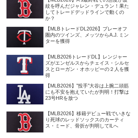
紋を呼んだジャレン・デュラン！果た
してトレードデッドラインで動くの
か？
【MLBトレードDL2026】プレーオフ
圏内のツインズ、メッツからA.J. ミン
ターを獲得
【MLB2026トレードDL】レンジャー
ズがエンゼルスからチェイス・シルセ
スとローガン・オホッピーの２人を獲
得
【MLB2026】”投手”大谷は上腕二頭筋
にも不安を抱えていたが判明！打撃は
23号HRを放つ
【MLB2026】移籍デビュー戦でいきな
り死球のレッドソックスのカーティ
ス・ミード、骨折が判明してILへ