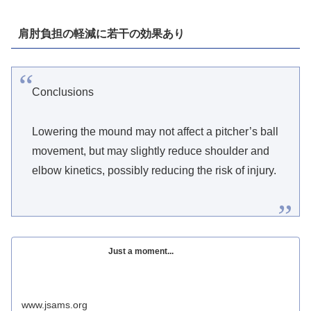
肩肘負担の軽減に若干の効果あり
Conclusions
Lowering the mound may not affect a pitcher’s ball
movement, but may slightly reduce shoulder and
elbow kinetics, possibly reducing the risk of injury.
Just a moment...
www.jsams.org