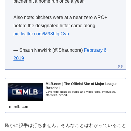
pitcher hit a home run once a year.
Also note: pitchers were at a near zero wRC+
before the designated hitter came along.
pic.twitter.com/M98hlqiGvh
— Shaun Newkirk (@Shauncore)
February 6,
2019
MLB.com | The Official Site of Major League
Baseball
Coverage includes audio and video clips, interviews,
statistics, sched...
m.mlb.com
確かに投手は打ちません。そんなことはわかっていること