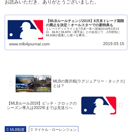
お読みいただき、ありがとうございました。
【MLBルールチェンジ2019】8月末トレード期限
の廃止を決定！オールスターでの新特典も
トレードデッドラインを7月末一本へ現地2019年3月13
日、MLBとMLBPA（選手会）との会合にて、2月初旬に
MLB側が提案した様々な事項...
2019.03.15
www.mlb4journal.com
MLBの贅沢税(ラグジュアリー・タックス)
とは？
【MLBルール2019】ピッチ・クロックの
シーズン導入は2022年までは見送りへ
MLB制度
マイケル・ローレンツェン