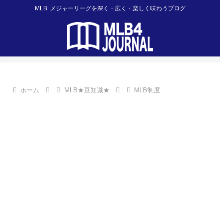
MLB: メジャーリーグを深く・広く・楽しく味わうブログ
ホーム
MLB★豆知識★
MLB制度