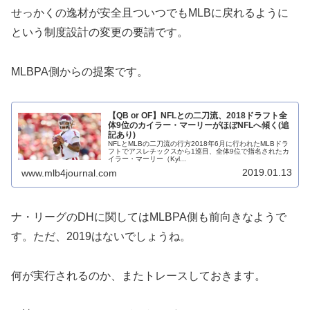
せっかくの逸材が安全且ついつでもMLBに戻れるように
という制度設計の変更の要請です。
MLBPA側からの提案です。
【QB or OF】NFLとの二刀流、2018ドラフト全
体9位のカイラー・マーリーがほぼNFLへ傾く(追
記あり)
NFLとMLBの二刀流の行方2018年6月に行われたMLBドラ
フトでアスレチックスから1巡目、全体9位で指名されたカ
イラー・マーリー（Kyl...
2019.01.13
www.mlb4journal.com
ナ・リーグのDHに関してはMLBPA側も前向きなようで
す。ただ、2019はないでしょうね。
何が実行されるのか、またトレースしておきます。