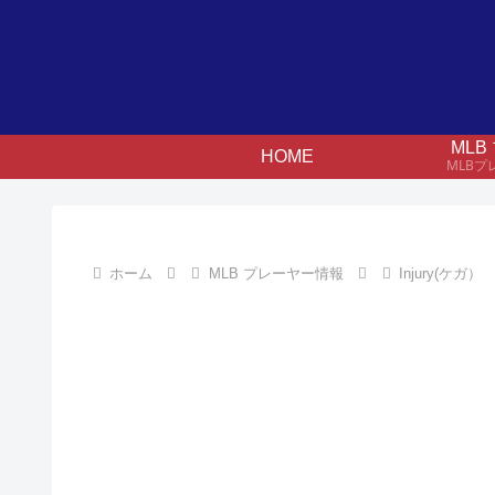
ML
HOME
MLB
ホーム
MLB プレーヤー情報
Injury(ケガ）