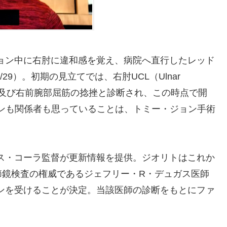
ション中に右肘に違和感を覚え、病院へ直行したレッド
o/29）。初期の見立てでは、右肘UCL（Ulnar
帯)の部分断裂及び右前腕部屈筋の捻挫と診断され、この時点で開
ァンも関係者も思っていることは、トミー・ジョン手術
クス・コーラ監督が更新情報を提供。ジオリトはこれか
節鏡検査の権威であるジェフリー・R・デュガス医師
オピニオンを受けることが決定。当該医師の診断をもとにファ
。