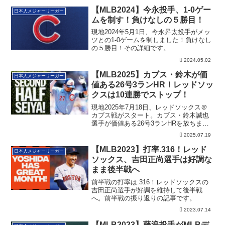
【MLB2024】今永投手、1-0ゲー
日本人メジャーリーガー
ムを制す！負けなしの５勝目！
現地2024年5月1日、今永昇太投手がメッ
ツとの1-0ゲームを制しました！負けなし
の５勝目！その詳細です。
2024.05.02
【MLB2025】カブス・鈴木が価
日本人メジャーリーガー
値ある26号3ランHR！レッドソッ
クスは10連勝でストップ！
現地2025年7月18日、レッドソックス＠
カブス戦がスタート。カブス・鈴木誠也
選手が価値ある26号3ランHRを放ちまし
た。レッドソックスは10連勝でストッ
2025.07.19
プ！
【MLB2023】打率.316！レッド
日本人メジャーリーガー
ソックス、吉田正尚選手は好調な
まま後半戦へ
前半戦の打率は.316！レッドソックスの
吉田正尚選手が好調を維持して後半戦
へ。前半戦の振り返りの記事です。
2023.07.14
【MLB2023】藤浪投手がMLBデ