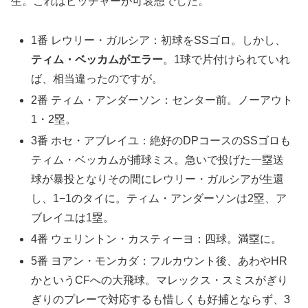
生。これはピッチャーが可哀想でした。
1番 レウリー・ガルシア：初球をSSゴロ。しかし、
ティム・ベッカムがエラー
。1球で片付けられていれ
ば、相当違ったのですが。
2番 ティム・アンダーソン：センター前。ノーアウト
1・2塁。
3番 ホセ・アブレイユ：絶好のDPコースのSSゴロも
ティム・ベッカムが捕球ミス。急いで投げた一塁送
球が暴投となりその間にレウリー・ガルシアが生還
し、1−1のタイに。ティム・アンダーソンは2塁、ア
ブレイユは1塁。
4番 ウェリントン・カスティーヨ：四球。満塁に。
5番 ヨアン・モンカダ：フルカウント後、あわやHR
かというCFへの大飛球。マレックス・スミスがぎり
ぎりのプレーで対応するも惜しくも好捕とならず、3