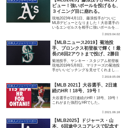
日本人メジャーリーガー
ビュー！強いボールを投げるも、
３イニング目に崩れる。
現地2023年4月1日、藤浪投手がついに
MLBデビューとなりました！大谷選手の
いるエンゼルスを相手に強いボールを投
げるも、３イニング目に崩れました。そ
2023.04.02
の詳細です。
【MLBニュース2019】菊池投
日本人メジャーリーガー
手、ブロンクス初登板で輝く！最
長の8回2アウトまで投げ、2勝目
菊池投手、ヤンキー・スタジアム初登板
現地2019年5月8日、マリナーズの菊池投
手がいいピッチングを見せてくれまし
た！メジ...
2019.05.09
【MLB 2021】大谷選手、2日連
日本人メジャーリーガー
続のHR！18号、19号！
大谷選手が2日連続のHR！18号、19号！
これがまた強烈なHRでした。
2021.06.18
【MLB2025】ドジャース・山
日本人メジャーリーガー
本、6回途中スコアレスで記念す