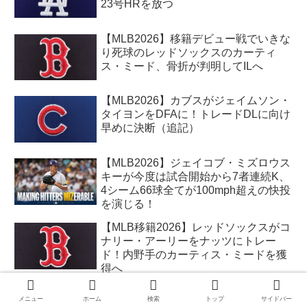
23号HRを放つ
【MLB2026】移籍デビュー戦でいきな
り死球のレッドソックスのカーティ
ス・ミード、骨折が判明してILへ
【MLB2026】カブスがジェイムソン・
タイヨンをDFAに！トレードDLに向け
早めに決断（追記）
【MLB2026】ジェイコブ・ミズロウス
キーが今度は試合開始から7者連続K、
4シーム66球全てが100mph超えの快投
を演じる！
【MLB移籍2026】レッドソックスがコ
ナリー・アーリーをナッツにトレー
ド！内野手のカーティス・ミードを獲
得へ
【MLB2026】佐々木、スプリッターが
メニュー
ホーム
検索
トップ
サイドバー
冴えてメッツ打線を封じる！２連続の