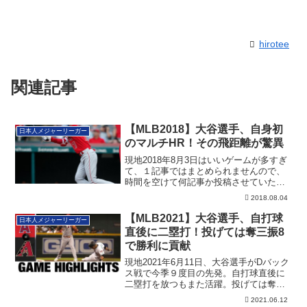
hirotee
関連記事
【MLB2018】大谷選手、自身初
日本人メジャーリーガー
のマルチHR！その飛距離が驚異
現地2018年8月3日はいいゲームが多すぎ
て、１記事ではまとめられませんので、
時間を空けて何記事か投稿させていただ
きます...
2018.08.04
【MLB2021】大谷選手、自打球
日本人メジャーリーガー
直後に二塁打！投げては奪三振8
で勝利に貢献
現地2021年6月11日、大谷選手がDバック
ス戦で今季９度目の先発。自打球直後に
二塁打を放つもまた活躍。投げては奪三
振8で勝利に貢献するも、２ボークがあっ
2021.06.12
たりしました。