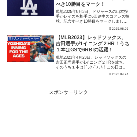
べき10勝目をマーク！
現地2025年8月3日、ドジャースの山本投
手がレイズを相手に6回途中スコアレス投
球。記念すべき10勝目をマークしまし
た。その詳細です。
2025.08.05
【MLB2023】レッドソックス、
日本人メジャーリーガー
吉田選手が1イニング２HR！うち
１本はGSで6RBIの活躍！
現地2023年4月23日、レッドソックスの
吉田正尚選手が1イニング２HRを放ち、
そのうち１本はｸﾞﾗﾝﾄﾞｽﾗﾑ！この日は
6RBIの活躍。
2023.04.24
スポンサーリンク