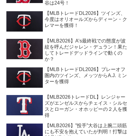
谷は24号！
【MLBトレードDL2026】ツインズ、
今度はオリオールズからディーン・ク
レマーを獲得！
【MLB2026】A’s最終戦での態度が波
紋を呼んだジャレン・デュラン！果た
してトレードデッドラインで動くの
か？
【MLBトレードDL2026】プレーオフ
圏内のツインズ、メッツからA.J. ミン
ターを獲得
【MLB2026トレードDL】レンジャー
ズがエンゼルスからチェイス・シルセ
スとローガン・オホッピーの２人を獲
得
【MLB2026】”投手”大谷は上腕二頭筋
にも不安を抱えていたが判明！打撃は