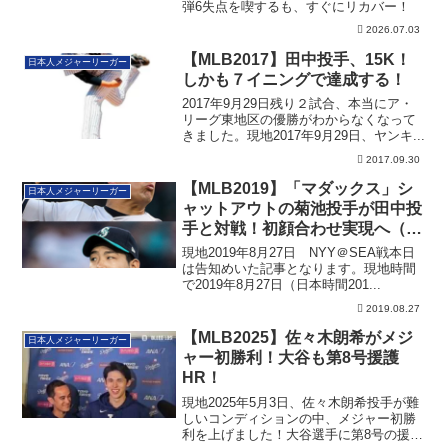
弾6失点を喫するも、すぐにリカバー！
2026.07.03
【MLB2017】田中投手、15K！
日本人メジャーリーガー
しかも７イニングで達成する！
2017年9月29日残り２試合、本当にア・
リーグ東地区の優勝がわからなくなって
きました。現地2017年9月29日、ヤンキ...
2017.09.30
【MLB2019】「マダックス」シ
日本人メジャーリーガー
ャットアウトの菊池投手が田中投
手と対戦！初顔合わせ実現へ（追
記あり）
現地2019年8月27日 NYY＠SEA戦本日
は告知めいた記事となります。現地時間
で2019年8月27日（日本時間201...
2019.08.27
【MLB2025】佐々木朗希がメジ
日本人メジャーリーガー
ャー初勝利！大谷も第8号援護
HR！
現地2025年5月3日、佐々木朗希投手が難
しいコンディションの中、メジャー初勝
利を上げました！大谷選手に第8号の援護