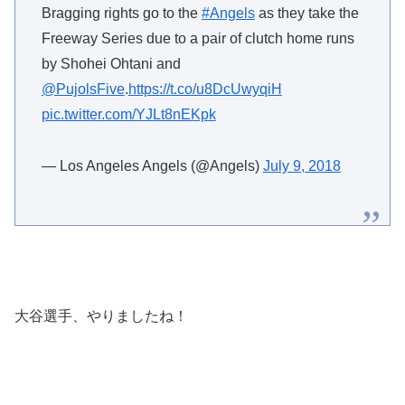
Bragging rights go to the
#Angels
as they take the
Freeway Series due to a pair of clutch home runs
by Shohei Ohtani and
@PujolsFive
.
https://t.co/u8DcUwyqiH
pic.twitter.com/YJLt8nEKpk
— Los Angeles Angels (@Angels)
July 9, 2018
大谷選手、やりましたね！