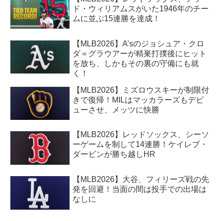
ド・ウィリアムスがいた1946年のチー
ムに並ぶ15連勝を達成！
【MLB2026】A’sのジョシュア・クロ
ダ＝グラウアーが精巣打撲後にヒット
を放ち、しかもその裏の守備にも就
く！
【MLB2026】ミズロウスキーが制限付
きで復帰！MILはマッカラーズもデビ
ューさせ、メッツに快勝
【MLB2026】レッドソックス、シーソ
ーゲームを制して14連勝！ケイレブ・
ダービンが勝ち越しHR
【MLB2026】大谷、フィリーズ戦の先
発を回避！当面の間は投手での出場は
なしに