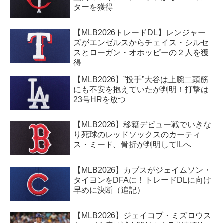
ターを獲得
【MLB2026トレードDL】レンジャー
ズがエンゼルスからチェイス・シルセ
スとローガン・オホッピーの２人を獲
得
【MLB2026】”投手”大谷は上腕二頭筋
にも不安を抱えていたが判明！打撃は
23号HRを放つ
【MLB2026】移籍デビュー戦でいきな
り死球のレッドソックスのカーティ
ス・ミード、骨折が判明してILへ
【MLB2026】カブスがジェイムソン・
タイヨンをDFAに！トレードDLに向け
早めに決断（追記）
【MLB2026】ジェイコブ・ミズロウス