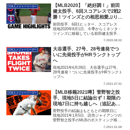
【MLB2020】「絶好調！」前田
日本人メジャーリーガー
健太投手、6回スコアレスで2戦2
勝！ツインズとの相思相愛ぶりが
結果にも表れる
前田投手、6回1ヒッター、スコアレス
現地2020年8月1日、今季からミネソタ・
ツインズに移籍している前田健太投手
が、今...
2020.08.02
大谷選手、27号、28号連発でつ
日本人メジャーリーガー
いに先発投手がHRランクトップ
へ
現地2021年6月29日、大谷選手は27号、
28号連発！ついに先発投手がHRランクト
ップへ
2021.07.01
【MLB移籍2021噂】菅野智之投
日本人メジャーリーガー
手、現地5日に結論出ず！期限の
現地7日に持ち越しへ（追記あ
り）
菅野投手の結論はもともとの期限日に
現地2021年1月5日、読売ジャイアンツの
菅野智之投手のMLBのポスティング移籍
につ...
2021.01.06