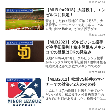
HRが出ました。
2025.05.04
【MLB for2018】大谷投手、エン
日本人メジャーリーガー
ゼルスに決定！
驚きましたね！現地2017年12月8日、大
谷投手のエージェントであるネス・バレ
ロ氏（Nez Balelo）が大谷投手がエ...
2017.12.09
【MLB2023】ダルビッシュ投手
日本人メジャーリーガー
が今季初勝利！途中降板もメキシ
コでの登板はOKの見込み
現地2023年4月23日、ダルビッシュ投手
がDバックス戦で今季初勝利！途中降板も
軽症の見込みで次戦のメキシコでのゲー
ムにも先発予定です
2023.04.25
【MLB2012】松坂VS松井のマイ
日本人メジャーリーガー
ナーでの対決と2人のその後
こんにちは(^.^)昨日もお伝えさせていた
だいた通り、松坂投手と松井秀喜選手の
３Aでの対戦がありました。松坂投手はレ
ッド...
2012.05.18