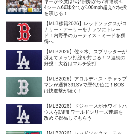
キーが今度は試合開始から7者連続K、
4シーム66球全てが100mph超えの快投
を演じる！
【MLB移籍2026】レッドソックスがコ
ナリー・アーリーをナッツにトレー
ド！内野手のカーティス・ミードを獲
得へ
【MLB2026】佐々木、スプリッターが
冴えてメッツ打線を封じる！２連続の
好投！大谷はマルチ安打
【MLB2026】アロルディス・チャップ
マンが通算391SVで歴代9位に！BOS
は快進撃が続く！
【MLB2026】ドジャースがホワイトハ
ウスを訪問! ワールドシリーズ連覇を
改めて祝福してもらう
【MLB2026】レッドソックス、テッ