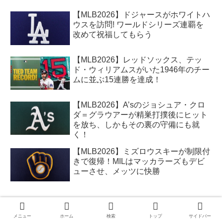
【MLB2026】ドジャースがホワイトハ
ウスを訪問! ワールドシリーズ連覇を
改めて祝福してもらう
【MLB2026】レッドソックス、テッ
ド・ウィリアムスがいた1946年のチー
ムに並ぶ15連勝を達成！
【MLB2026】A’sのジョシュア・クロ
ダ＝グラウアーが精巣打撲後にヒット
を放ち、しかもその裏の守備にも就
く！
【MLB2026】ミズロウスキーが制限付
きで復帰！MILはマッカラーズもデビ
ューさせ、メッツに快勝
メニュー
ホーム
検索
トップ
サイドバー