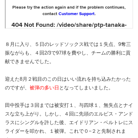
８月に入り、５日のレッドソックス戦では１失点、9奪三
振ながらも、４回2/3で97球を費やし、チームの勝利に貢
献できませんでした。
迎えた8月２戦目のこの日はいい流れを持ち込みたかった
のですが、
被弾の多い日
となってしまいました。
田中投手は３回までは被安打１、与四球１、無失点とナイ
スな立ち上がり。しかし、４回に先頭のエルビス・アンド
ラスにシングルを許した後、エイドリアン・ベルトレにス
ライダーを叩かれ、１被弾。これで０−２と先制されま