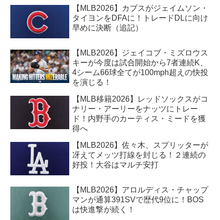
【MLB2026】カブスがジェイムソン・
タイヨンをDFAに！トレードDLに向け
早めに決断（追記）
【MLB2026】ジェイコブ・ミズロウス
キーが今度は試合開始から7者連続K、
4シーム66球全てが100mph超えの快投
を演じる！
【MLB移籍2026】レッドソックスがコ
ナリー・アーリーをナッツにトレー
ド！内野手のカーティス・ミードを獲
得へ
【MLB2026】佐々木、スプリッターが
冴えてメッツ打線を封じる！２連続の
好投！大谷はマルチ安打
【MLB2026】アロルディス・チャップ
マンが通算391SVで歴代9位に！BOS
は快進撃が続く！