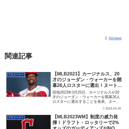
hirotee
関連記事
【MLB2023】カージナルス、20
プロスペクト
才のジョーダン・ウォーカーを開
幕26人ロスターに選出！ヌートバ
ーのライバルにも
現地2023年3月25日、カージナルスが20
才のジョーダン・ウォーカーを開幕26人
ロスターに選出することを発表。ヌート
バーのライバルにもなりそうです。その
2023.03.26
詳細です。
【MLB2023WM】制度の威力発
プロスペクト
揮！ドラフト・ロッタリーで2%
オッズのガーディアンズがNO.1