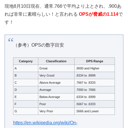
現地8月10日現在、通常.766で平均より上とされ、.900あ
れば非常に素晴らしい！と言われる
OPSが脅威の1.114
で
す！
（参考）OPSの数字目安
Category
Classification
OPS Range
A
Great
.9000 and Higher
B
Very Good
.8334 to .8999
C
Above Average
.7667 to .8333
D
Average
.7000 to .7666
E
Below Average
.6334 to .6999
F
Poor
.5667 to .6333
G
Very Poor
.5666 and Lower
https://en.wikipedia.org/wiki/On-