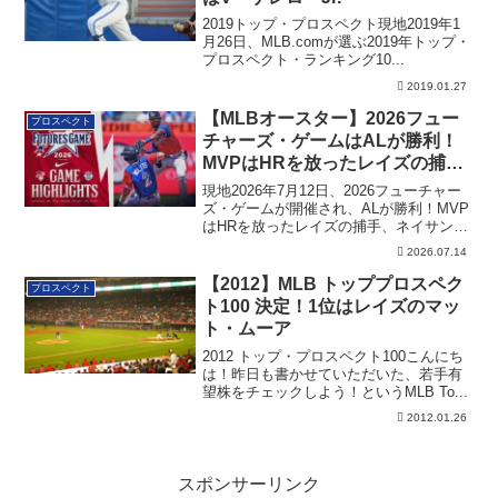
2019トップ・プロスペクト現地2019年1
月26日、MLB.comが選ぶ2019年トップ・
プロスペクト・ランキング10...
2019.01.27
【MLBオースター】2026フュー
プロスペクト
チャーズ・ゲームはALが勝利！
MVPはHRを放ったレイズの捕
手、ネイサン・フルウェリングに
現地2026年7月12日、2026フューチャー
ズ・ゲームが開催され、ALが勝利！MVP
はHRを放ったレイズの捕手、ネイサン・
フルウェリングに決まりました。
2026.07.14
【2012】MLB トッププロスペク
プロスペクト
ト100 決定！1位はレイズのマッ
ト・ムーア
2012 トップ・プロスペクト100こんにち
は！昨日も書かせていただいた、若手有
望株をチェックしよう！というMLB To...
2012.01.26
スポンサーリンク