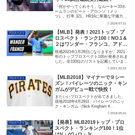
「何かやってくれそう」なルーキー33ホ
ームランのピート・アロンソ（メッ
ツ）、打率.321、HR16に華麗な守備力を
もつ、...
2019.07.21
【MLB】発表！2021トップ・プ
プロスペクト
ロスペクト・ランク100！NO.1＆
２はワンダー・フランコ、アドリ
ー・ラッチマンに決定
現地2021年1月28日になりますが、2021
年のトッププロスペクト100が発表されま
した。全100位のリストを記載していま
す。こちらはシーズンが始まれば、どん
2021.02.01
どん順位が入れ替わるので、Pre-2021と
しては保存版です。
【MLB2018】マイナーで９シー
プロスペクト
ズン！パイレーツのニック・キン
ガムがデビュー戦で快投！
またいいプロスペクトが出てきました。
現地2018年4月29日、パイレーツのニッ
ク・キンガム（Nick Kingham #...
2018.05.01
【発表】MLB2019トップ・プロ
プロスペクト
スペクト・ランキング100！1位
はV・ゲレロ・Jr.