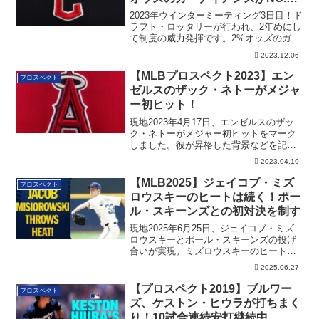
ピック！
2023年ウインターミーティング3日目！ド
ラフト・ロッタリーが行われ、2年めにし
て制度の威力発揮です。2%オッズのガー
ディアンズがNO.1ピックに。
2023.12.06
【MLBプロスペクト2023】エン
プロスペクト
ゼルスのザック・ネトーがメジャ
ー初ヒット！
現地2023年4月17日、エンゼルスのザッ
ク・ネトーがメジャー初ヒットをマーク
しました。彼が昇格した背景などを記載
しています
2023.04.19
【MLB2025】ジェイコブ・ミズ
プロスペクト
ロウスキーのヒートは続く！ポー
ル・スキーンズとの初対決を制す
現地2025年6月25日、ジェイコブ・ミズ
ロウスキーとポール・スキーンズの投げ
合いが実現。ミズロウスキーのヒートは
続いています！
2025.06.27
【プロスペクト2019】ブルワー
プロスペクト
ズ、ケストン・ヒウラが打ちまく
り！10試合連続安打継続中