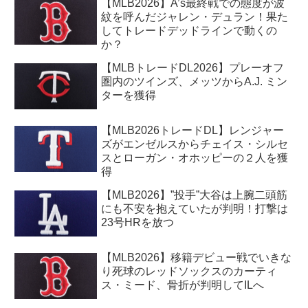
【MLB2026】A’s最終戦での態度が波
紋を呼んだジャレン・デュラン！果た
してトレードデッドラインで動くの
か？
【MLBトレードDL2026】プレーオフ
圏内のツインズ、メッツからA.J. ミン
ターを獲得
【MLB2026トレードDL】レンジャー
ズがエンゼルスからチェイス・シルセ
スとローガン・オホッピーの２人を獲
得
【MLB2026】”投手”大谷は上腕二頭筋
にも不安を抱えていたが判明！打撃は
23号HRを放つ
【MLB2026】移籍デビュー戦でいきな
り死球のレッドソックスのカーティ
ス・ミード、骨折が判明してILへ