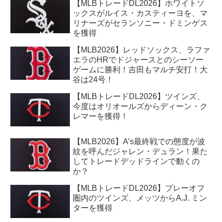
【MLBトレードDL2026】ホワイトソ
ックスがルイス・カスティーヨを、マ
リナーズがセランソニー・ドミンゲス
を獲得
【MLB2026】レッドソックス、ラファ
エラのHRでドジャースとのシーソー
ゲームに勝利！吉田もマルチ安打！大
谷は24号！
【MLBトレードDL2026】ツインズ、
今度はオリオールズからディーン・ク
レマーを獲得！
【MLB2026】A’s最終戦での態度が波
紋を呼んだジャレン・デュラン！果た
してトレードデッドラインで動くの
か？
【MLBトレードDL2026】プレーオフ
圏内のツインズ、メッツからA.J. ミン
ターを獲得