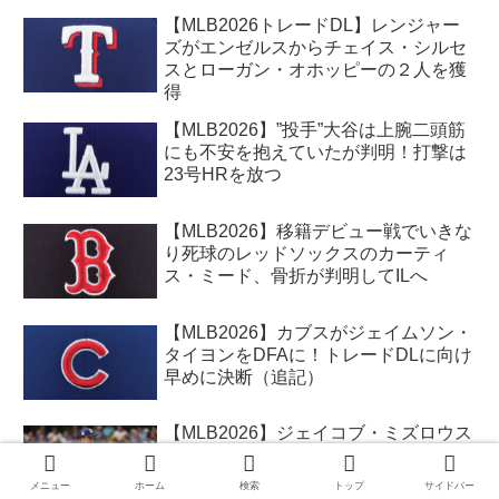
【MLB2026トレードDL】レンジャー
ズがエンゼルスからチェイス・シルセ
スとローガン・オホッピーの２人を獲
得
【MLB2026】”投手”大谷は上腕二頭筋
にも不安を抱えていたが判明！打撃は
23号HRを放つ
【MLB2026】移籍デビュー戦でいきな
り死球のレッドソックスのカーティ
ス・ミード、骨折が判明してILへ
【MLB2026】カブスがジェイムソン・
タイヨンをDFAに！トレードDLに向け
早めに決断（追記）
【MLB2026】ジェイコブ・ミズロウス
キーが今度は試合開始から7者連続K、
4シーム66球全てが100mph超えの快投
メニュー
ホーム
検索
トップ
サイドバー