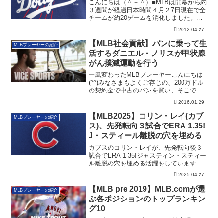
こんにちは（＾－＾）■MLBは開幕から約
３週間が経過日本時間４月２7日現在で全
チームが約20ゲームを消化しました。ア
メリ...
2012.04.27
【MLB社会貢献】バンに乗って生
MLBプレーヤーの紹介
活するダニエル・ノリスが甲状腺
がん撲滅運動を行う
一風変わったMLBプレーヤーこんにちは
(^^)みなさまもよくご存じの、200万ドル
の契約金で中古のバンを買い、そこで寝
泊...
2016.01.29
【MLB2025】コリン・レイ(カブ
MLBプレーヤーの紹介
ス)、先発転向３試合でERA 1.35!
J・スティール離脱の穴を埋める
カブスのコリン・レイが、先発転向後３
試合でERA 1.35!ジャスティン・スティー
ル離脱の穴を埋める活躍をしています
2025.04.27
【MLB pre 2019】MLB.comが選
MLBプレーヤーの紹介
ぶ各ポジションのトップランキン
グ10