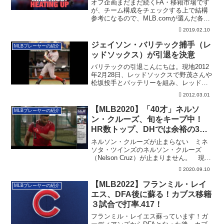
オフ企画まだまだ続くFA・移籍市場です
が、チーム構成をチェックする上で結構
参考になるので、MLB.comが選んだ各ポ
ジシ...
2019.02.10
ジェイソン・バリテック捕手（レ
MLBプレーヤーの紹介
ッドソックス）が引退を決意
バリテックの引退こんにちは。現地2012
年2月28日、レッドソックスで野茂さんや
松坂投手とバッテリーを組み、レッドソ
ック...
2012.03.01
【MLB2020】「40才」ネルソ
MLBプレーヤーの紹介
ン・クルーズ、旬をキープ中！
HR数トップ、DHでは余裕の3
冠！
ネルソン・クルーズが止まらない ミネ
ソタ・ツインズのネルソン・クルーズ
（Nelson Cruz）が止まりません。 現地
2...
2020.09.10
【MLB2022】フランミル・レイ
MLBプレーヤーの紹介
エス、DFA後に蘇る！カブス移籍
３試合で打率.417！
フランミル・レイエス蘇っています！ガ