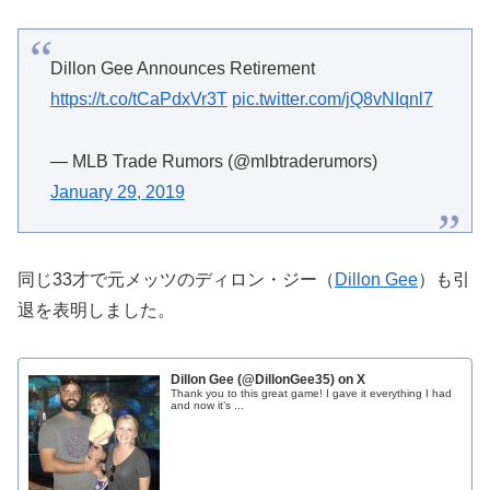
Dillon Gee Announces Retirement
https://t.co/tCaPdxVr3T
pic.twitter.com/jQ8vNIqnl7
— MLB Trade Rumors (@mlbtraderumors)
January 29, 2019
同じ33才で元メッツのディロン・ジー（
Dillon Gee
）も引
退を表明しました。
Dillon Gee (@DillonGee35) on X
Thank you to this great game! I gave it everything I had
and now it’s ...