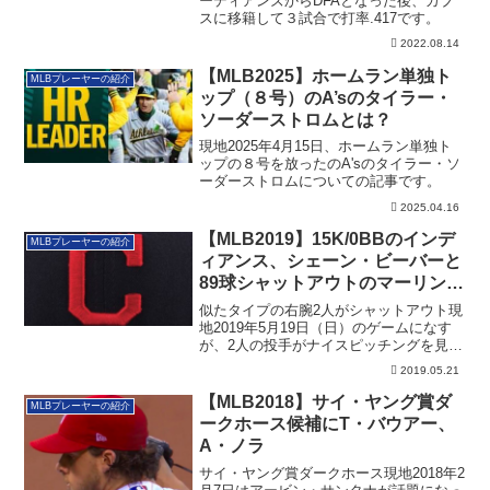
ーディアンズからDFAとなった後、カブ
スに移籍して３試合で打率.417です。
2022.08.14
【MLB2025】ホームラン単独ト
MLBプレーヤーの紹介
ップ（８号）のA’sのタイラー・
ソーダーストロムとは？
現地2025年4月15日、ホームラン単独ト
ップの８号を放ったのA'sのタイラー・ソ
ーダーストロムについての記事です。
2025.04.16
【MLB2019】15K/0BBのインデ
MLBプレーヤーの紹介
ィアンス、シェーン・ビーバーと
89球シャットアウトのマーリンズ
のアルカンタラ
似たタイプの右腕2人がシャットアウト現
地2019年5月19日（日）のゲームになす
が、2人の投手がナイスピッチングを見せ
て...
2019.05.21
【MLB2018】サイ・ヤング賞ダ
MLBプレーヤーの紹介
ークホース候補にT・バウアー、
A・ノラ
サイ・ヤング賞ダークホース現地2018年2