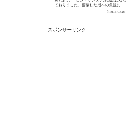
月7日はアービン・サンタナが話題になっ
ておりました。蓄積した指への負担によ
り手...
2018.02.08
スポンサーリンク