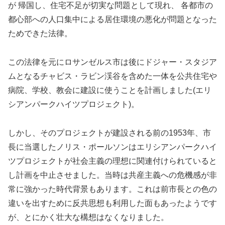
が 帰国し、住宅不足が切実な問題として現れ、 各都市の
都心部への人口集中による居住環境の悪化が問題となった
ためできた法律。
この法律を元にロサンゼルス市は後にドジャー・スタジア
ムとなるチャビス・ラビン渓谷を含めた一体を公共住宅や
病院、学校、教会に建設に使うことを計画しました(エリ
シアンパークハイツプロジェクト)。
しかし、そのプロジェクトが建設される前の1953年、市
長に当選したノリス・ポールソンはエリシアンパークハイ
ツプロジェクトが社会主義の理想に関連付けられていると
し計画を中止させました。当時は共産主義への危機感が非
常に強かった時代背景もあります。これは前市長との色の
違いを出すために反共思想も利用した面もあったようです
が、とにかく壮大な構想はなくなりました。