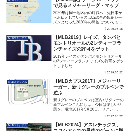
MLBスタジアム
で見るメジャーリーグ・マップ
2020年は同一地区内の対戦へ 先日来か
らお伝えしているのは82試合の短縮シー
ズンとなった2020年の開催についてです
が...
2020.05.16
【MLB2019】レイズ、タンパと
MLBスタジアム
モントリオールの2シティーフラ
ンチャイズの許可をゲット
2019年レイズがタンパとモントリオール
の2シティーフランチャイズの許可をゲッ
トしました
2019.06.22
【MLBカブス2017】メジャーリ
MLBスタジアム
ーガー、新リグレーのブルペンで
遊ぶ
新リグレーのブルペンは室内↑リグレーの
新ブルベンこんにちは。今日は楽しい話
題を。現地2017年5月20日、リグレーで
行な...
2017.05.22
【MLB2024】アスレチックス、
MLBスタジアム
コロシアムでの最後のゲームに勝