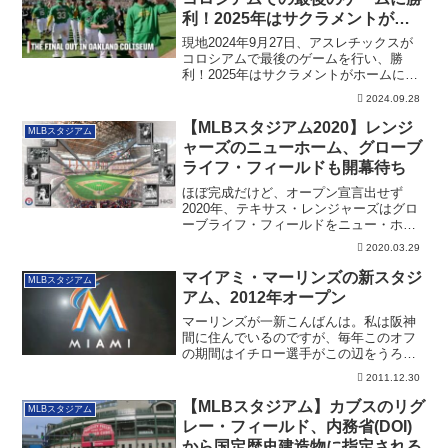
利！2025年はサクラメントがホ
ーム
現地2024年9月27日、アスレチックスが
コロシアムで最後のゲームを行い、勝
利！2025年はサクラメントがホームにな
ります。その詳細です。
2024.09.28
【MLBスタジアム2020】レンジ
MLBスタジアム
ャーズのニューホーム、グローブ
ライフ・フィールドも開幕待ち
ほぼ完成だけど、オープン宣言出せず
2020年、テキサス・レンジャーズはグロ
ーブライフ・フィールドをニュー・ホー
ムとする...
2020.03.29
マイアミ・マーリンズの新スタジ
MLBスタジアム
アム、2012年オープン
マーリンズが一新こんばんは。私は阪神
間に住んでいるのですが、毎年このオフ
の期間はイチロー選手がこの辺をうろち
ょろしていら...
2011.12.30
【MLBスタジアム】カブスのリグ
MLBスタジアム
レー・フィールド、内務省(DOI)
から国定歴史建造物に指定される