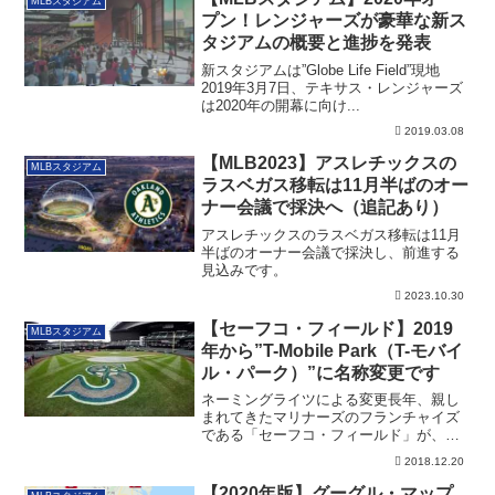
MLBスタジアム
プン！レンジャーズが豪華な新ス
タジアムの概要と進捗を発表
新スタジアムは”Globe Life Field”現地
2019年3月7日、テキサス・レンジャーズ
は2020年の開幕に向け...
2019.03.08
【MLB2023】アスレチックスの
MLBスタジアム
ラスベガス移転は11月半ばのオー
ナー会議で採決へ（追記あり）
アスレチックスのラスベガス移転は11月
半ばのオーナー会議で採決し、前進する
見込みです。
2023.10.30
【セーフコ・フィールド】2019
MLBスタジアム
年から”T-Mobile Park（T-モバイ
ル・パーク）”に名称変更です
ネーミングライツによる変更長年、親し
まれてきたマリナーズのフランチャイズ
である「セーフコ・フィールド」が、
2019年から...
2018.12.20
【2020年版】グーグル・マップ