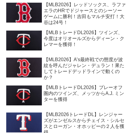
【MLB2026】レッドソックス、ラファ
エラのHRでドジャースとのシーソー
ゲームに勝利！吉田もマルチ安打！大
谷は24号！
【MLBトレードDL2026】ツインズ、
今度はオリオールズからディーン・ク
レマーを獲得！
【MLB2026】A’s最終戦での態度が波
紋を呼んだジャレン・デュラン！果た
してトレードデッドラインで動くの
か？
【MLBトレードDL2026】プレーオフ
圏内のツインズ、メッツからA.J. ミン
ターを獲得
【MLB2026トレードDL】レンジャー
ズがエンゼルスからチェイス・シルセ
スとローガン・オホッピーの２人を獲
得