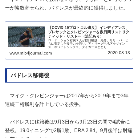
ーが複数寄せられ、パドレスが最終的に獲得しました。
【COVID-19プロトコル違反】 インディアンス、
プレサックとクレビンジャーを数日間リストリク
ティッド・リストへ（追記あり）
ローテーション右腕２人が数日離脱 先発、リリーバーと
もに安定した投手力を誇り、ア・リーグ中地区をツイン
ズ、ホワイトソックス、タイガースととも...
2020.08.13
www.mlb4journal.com
パドレス移籍後
マイク・クレビンジャーは2017年から2019年まで3年
連続二桁勝利を計上している投手。
パドレスに移籍後は9月3日から9月23日の間で4試合に
登板。19.0イニングで2勝1敗、ERA 2.84。9月後半は肘痛