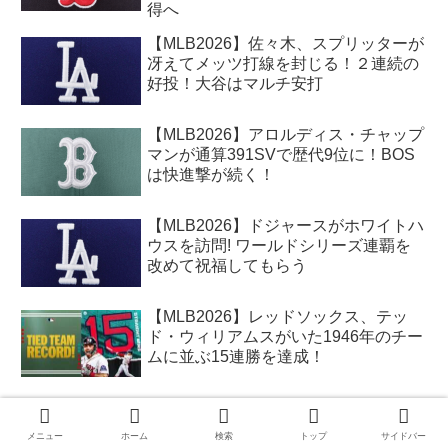
得へ
【MLB2026】佐々木、スプリッターが
冴えてメッツ打線を封じる！２連続の
好投！大谷はマルチ安打
【MLB2026】アロルディス・チャップ
マンが通算391SVで歴代9位に！BOS
は快進撃が続く！
【MLB2026】ドジャースがホワイトハ
ウスを訪問! ワールドシリーズ連覇を
改めて祝福してもらう
【MLB2026】レッドソックス、テッ
ド・ウィリアムスがいた1946年のチー
ムに並ぶ15連勝を達成！
【MLB2026】A’sのジョシュア・クロ
ダ＝グラウアーが精巣打撲後にヒット
メニュー
ホーム
検索
トップ
サイドバー
を放ち、しかもその裏の守備にも就