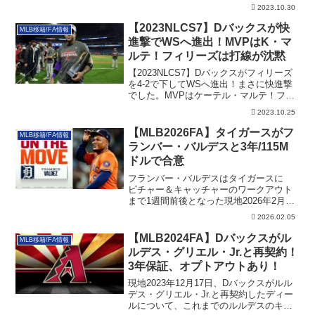
2023.10.30
【2023NLCS7】Dバックスが快
MLB移籍/FA情報
進撃でWSへ進出！MVPはK・マ
ルテ！フィリーズは打線が沈黙
【2023NLCS7】Dバックスがフィリーズ
を4-2で下してWSへ進出！まさに快進撃
でした。MVPはケーテル・マルテ！フィ
リーズは打線が沈黙しました。
2023.10.25
【MLB2026FA】タイガースがフ
MLB移籍/FA情報
ランバー・バルデスと3年/115M
ドルで合意
フランバー・バルデスはタイガースに
ピチャー＆キャッチャーのワークアウト
まで1週間前後となった現地2026年2月4
日、注...
2026.02.05
【MLB2024FA】Dバックスがル
MLB移籍/FA情報
ルデス・グリエル・Jr.と再契約！
3年保証、オプトアウトあり！
現地2023年12月17日、Dバックスがルル
デス・グリエル・Jr.と再契約したディー
ルについて、これまでのルルデスのキャ