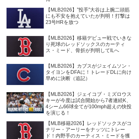
【MLB2026】”投手”大谷は上腕二頭筋
にも不安を抱えていたが判明！打撃は
23号HRを放つ
【MLB2026】移籍デビュー戦でいきな
り死球のレッドソックスのカーティ
ス・ミード、骨折が判明してILへ
【MLB2026】カブスがジェイムソン・
タイヨンをDFAに！トレードDLに向け
早めに決断（追記）
【MLB2026】ジェイコブ・ミズロウス
キーが今度は試合開始から7者連続K、
4シーム66球全てが100mph超えの快投
を演じる！
【MLB移籍2026】レッドソックスがコ
ナリー・アーリーをナッツにトレー
ド！内野手のカーティス・ミードを獲