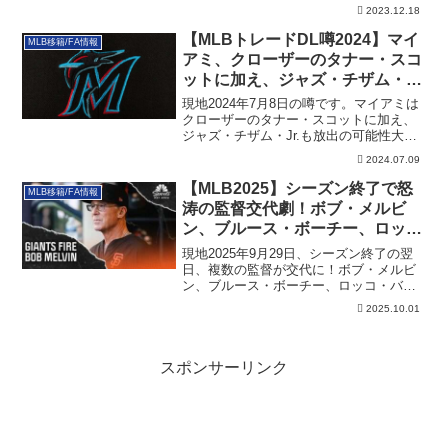
リアとともに詳細を記載しています。
2023.12.18
【MLBトレードDL噂2024】マイ
MLB移籍/FA情報
アミ、クローザーのタナー・スコ
ットに加え、ジャズ・チザム・Jr.
も放出の可能性大
現地2024年7月8日の噂です。マイアミは
クローザーのタナー・スコットに加え、
ジャズ・チザム・Jr.も放出の可能性大で
す。その詳細です。
2024.07.09
【MLB2025】シーズン終了で怒
MLB移籍/FA情報
涛の監督交代劇！ボブ・メルビ
ン、ブルース・ボーチー、ロッ
コ・バルデッリらが交代へ(追記)
現地2025年9月29日、シーズン終了の翌
日、複数の監督が交代に！ボブ・メルビ
ン、ブルース・ボーチー、ロッコ・バル
デッリら。
2025.10.01
スポンサーリンク