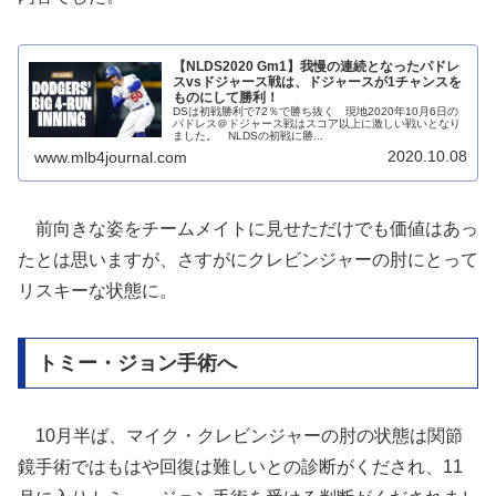
【NLDS2020 Gm1】我慢の連続となったパドレ
スvsドジャース戦は、ドジャースが1チャンスを
ものにして勝利！
DSは初戦勝利で72％で勝ち抜く 現地2020年10月6日の
パドレス＠ドジャース戦はスコア以上に激しい戦いとなり
ました。 NLDSの初戦に勝...
2020.10.08
www.mlb4journal.com
前向きな姿をチームメイトに見せただけでも価値はあっ
たとは思いますが、さすがにクレビンジャーの肘にとって
リスキーな状態に。
トミー・ジョン手術へ
10月半ば、マイク・クレビンジャーの肘の状態は関節
鏡手術ではもはや回復は難しいとの診断がくだされ、11