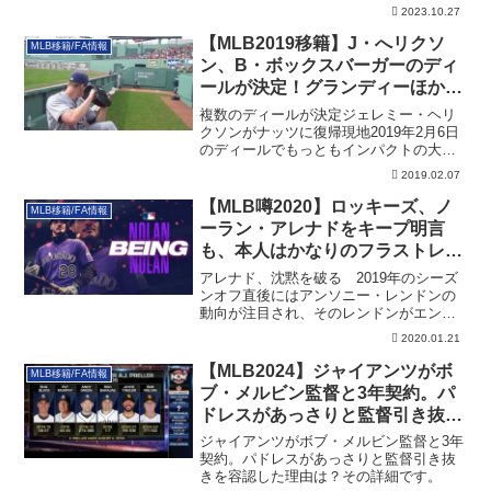
2023.10.27
【MLB2019移籍】J・へリクソ
MLB移籍/FA情報
ン、B・ボックスバーガーのディ
ールが決定！グランディーほかマ
イナー・ディール詳細も
複数のディールが決定ジェレミー・ヘリ
クソンがナッツに復帰現地2019年2月6日
のディールでもっともインパクトの大き
かった...
2019.02.07
【MLB噂2020】ロッキーズ、ノ
MLB移籍/FA情報
ーラン・アレナドをキープ明言
も、本人はかなりのフラストレー
ション
アレナド、沈黙を破る 2019年のシーズ
ンオフ直後にはアンソニー・レンドンの
動向が注目され、そのレンドンがエンゼ
ルスと7...
2020.01.21
【MLB2024】ジャイアンツがボ
MLB移籍/FA情報
ブ・メルビン監督と3年契約。パ
ドレスがあっさりと監督引き抜き
を容認した理由は？
ジャイアンツがボブ・メルビン監督と3年
契約。パドレスがあっさりと監督引き抜
きを容認した理由は？その詳細です。