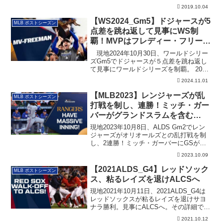
地...
2019.10.04
【WS2024_Gm5】ドジャースが5
MLB ポストシーズン
点差を跳ね返して見事にWS制
覇！MVPはフレディー・フリーマ
ン
現地2024年10月30日、ワールドシリー
ズGm5でドジャースが５点差を跳ね返し
て見事にワールドシリーズを制覇。 2020
年以来、通算８度目のチャンプに輝きま
2024.11.01
した。
【MLB2023】レンジャーズが乱
MLB ポストシーズン
打戦を制し、連勝！ミッチ・ガー
バーがグランドスラムを含む
5RBI (ALDS Gm2)
現地2023年10月8日、ALDS Gm2でレン
ジャーズがオリオールズとの乱打戦を制
し、2連勝！ミッチ・ガーバーにGSが出
ました。その詳細です。
2023.10.09
【2021ALDS_G4】レッドソック
MLB ポストシーズン
ス、粘るレイズを退けALCSへ
現地2021年10月11日、2021ALDS_G4は
レッドソックスが粘るレイズを退けサヨ
ナラ勝利。見事にALCSへ。その詳細で
す。
2021.10.12