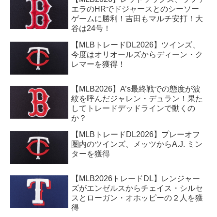
エラのHRでドジャースとのシーソー
ゲームに勝利！吉田もマルチ安打！大
谷は24号！
【MLBトレードDL2026】ツインズ、
今度はオリオールズからディーン・ク
レマーを獲得！
【MLB2026】A’s最終戦での態度が波
紋を呼んだジャレン・デュラン！果た
してトレードデッドラインで動くの
か？
【MLBトレードDL2026】プレーオフ
圏内のツインズ、メッツからA.J. ミン
ターを獲得
【MLB2026トレードDL】レンジャー
ズがエンゼルスからチェイス・シルセ
スとローガン・オホッピーの２人を獲
得