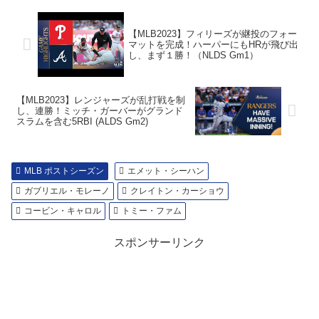
【MLB2023】フィリーズが継投のフォー
マットを完成！ハーパーにもHRが飛び出
し、まず１勝！（NLDS Gm1）
【MLB2023】レンジャーズが乱打戦を制
し、連勝！ミッチ・ガーバーがグランド
スラムを含む5RBI (ALDS Gm2)
MLB ポストシーズン
エメット・シーハン
ガブリエル・モレーノ
クレイトン・カーショウ
コービン・キャロル
トミー・ファム
スポンサーリンク