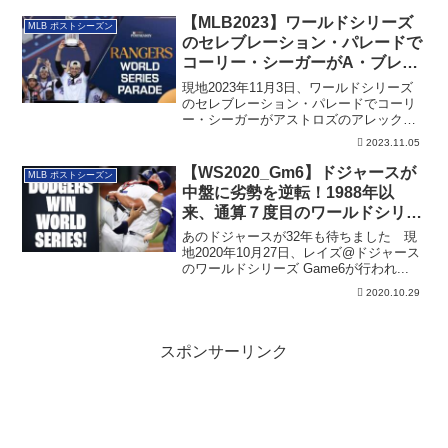
【MLB2023】ワールドシリーズ
MLB ポストシーズン
のセレブレーション・パレードで
コーリー・シーガーがA・ブレグ
マンをチクり。
現地2023年11月3日、ワールドシリーズ
のセレブレーション・パレードでコーリ
ー・シーガーがアストロズのアレック
ス・ブレグマンをチクりしたスピーチに
2023.11.05
ついて書いています。
【WS2020_Gm6】ドジャースが
MLB ポストシーズン
中盤に劣勢を逆転！1988年以
来、通算７度目のワールドシリー
ズチャンプへ！
あのドジャースが32年も待ちました 現
地2020年10月27日、レイズ@ドジャース
のワールドシリーズ Game6が行われ...
2020.10.29
スポンサーリンク