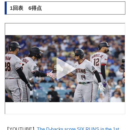
1回表 6得点
【YOUTUBE】
The D-backs score SIX RUNS in the 1st