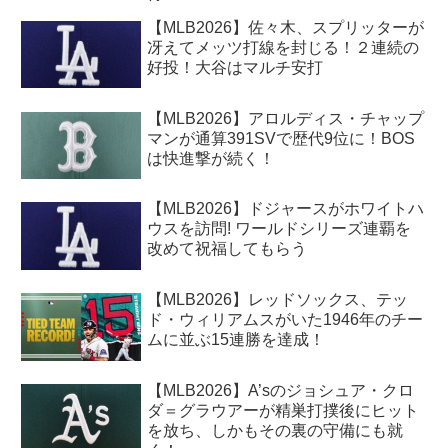
【MLB2026】佐々木、スプリッターが
冴えてメッツ打線を封じる！２連続の
好投！大谷はマルチ安打
【MLB2026】アロルディス・チャップ
マンが通算391SVで歴代9位に！BOS
は快進撃が続く！
【MLB2026】ドジャースがホワイトハ
ウスを訪問! ワールドシリーズ連覇を
改めて祝福してもらう
【MLB2026】レッドソックス、テッ
ド・ウィリアムスがいた1946年のチー
ムに並ぶ15連勝を達成！
【MLB2026】A’sのジョシュア・クロ
ダ＝グラウアーが精巣打撲後にヒット
を放ち、しかもその裏の守備にも就