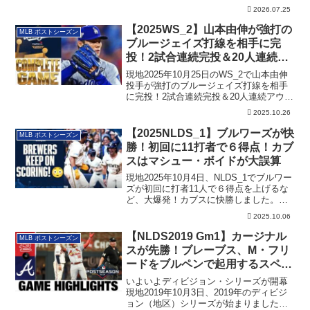
細です。
2026.07.25
【2025WS_2】山本由伸が強打の
MLB ポストシーズン
ブルージェイズ打線を相手に完
投！2試合連続完投＆20人連続ア
ウト！
現地2025年10月25日のWS_2で山本由伸
投手が強打のブルージェイズ打線を相手
に完投！2試合連続完投＆20人連続アウト
も達成。それに関する記録も纏めてあり
2025.10.26
ます。
【2025NLDS_1】ブルワーズが快
MLB ポストシーズン
勝！初回に11打者で６得点！カブ
スはマシュー・ボイドが大誤算
現地2025年10月4日、NLDS_1でブルワー
ズが初回に打者11人で６得点を上げるな
ど、大爆発！カブスに快勝しました。そ
の詳細です。
2025.10.06
【NLDS2019 Gm1】カージナル
MLB ポストシーズン
スが先勝！ブレーブス、M・フリ
ードをブルペンで起用するスペシ
ャル対応も、後半に失点！
いよいよディビジョン・シリーズが開幕
現地2019年10月3日、2019年のディビジ
ョン（地区）シリーズが始まりました！