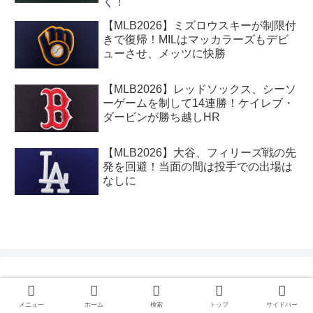
く！
【MLB2026】ミズロウスキーが制限付
きで復帰！MILはマッカラーズもデビ
ューさせ、メッツに快勝
【MLB2026】レッドソックス、シーソ
ーゲームを制して14連勝！ケイレブ・
ダービンが勝ち越しHR
【MLB2026】大谷、フィリーズ戦の先
発を回避！当面の間は投手での出場は
なしに
メニュー
ホーム
検索
トップ
サイドバー
サイト内検索