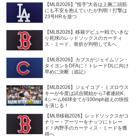
【MLB2026】”投手”大谷は上腕二頭筋
にも不安を抱えていたが判明！打撃は
23号HRを放つ
【MLB2026】移籍デビュー戦でいきな
り死球のレッドソックスのカーティ
ス・ミード、骨折が判明してILへ
【MLB2026】カブスがジェイムソン・
タイヨンをDFAに！トレードDLに向け
早めに決断（追記）
【MLB2026】ジェイコブ・ミズロウス
キーが今度は試合開始から7者連続K、
4シーム66球全てが100mph超えの快投
を演じる！
【MLB移籍2026】レッドソックスがコ
ナリー・アーリーをナッツにトレー
ド！内野手のカーティス・ミードを獲
得へ