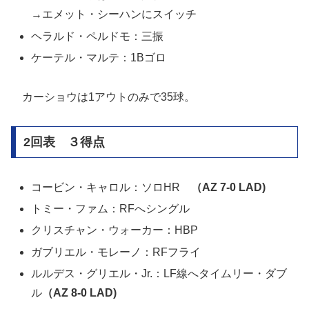
→エメット・シーハンにスイッチ
ヘラルド・ペルドモ：三振
ケーテル・マルテ：1Bゴロ
カーショウは1アウトのみで35球。
2回表 ３得点
コービン・キャロル：ソロHR
（AZ 7-0 LAD)
トミー・ファム：RFへシングル
クリスチャン・ウォーカー：HBP
ガブリエル・モレーノ：RFフライ
ルルデス・グリエル・Jr.：LF線へタイムリー・ダブ
ル
（AZ 8-0 LAD)