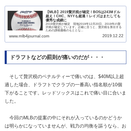
【MLB】2019贅沢税が確定！BOSは243Mドル
超え！CHC、NYYも超過！レイズはまたしても
優秀な成績に
2019贅沢税が確定 現地2019年12月20日、2019年の贅
沢税が確定しています。正確に言うと、贅沢税を算出する
ための課税価格のもととな...
2019.12.22
www.mlb4journal.com
ドラフトなどの罰則が痛いのだが・・・
そして贅沢税のペナルティーで痛いのは、$40M以上超
過した場合、ドラフトでクラブの一番高い指名順が10個
下がることです。レッドソックスはこれで痛い目に合いま
した。
今回のMLBの提案の中にそれが入っているのかどうか
は明らかになっていませんが、戦力の均衡を謳うなら、お