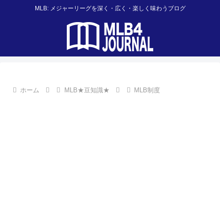
MLB: メジャーリーグを深く・広く・楽しく味わうブログ
ホーム
MLB★豆知識★
MLB制度