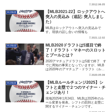
2012.06.05
【MLB2021-22】ロックアウトへ
MLB制度
突入の見込み（追記: 突入しまし
た）
MLBはロックアウトへ突入の見込みで
す。現状の話し合いの情報も
2021.12.02
MLB2020ドラフトは5巡目で終
MLB制度
了！ドラフト・マネーのスロット
とプールとは？
2020アマチュアドラフトは5巡で終了 す
でに周知の事実となっていますが、MLB
は2020年のアマチュア・ドラフト（ル
ー...
2020.05.09
【MLBルールチェンジ2025】シ
MLB制度
フトと走塁で２つのマイナー・チ
ェンジあり！
現地2025年1月24日、MLBは2025年のル
ール変更を発表。シフトの罰則と走塁に
関するマイナー・チェンジです。