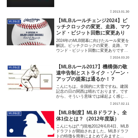
2013.01.30
【MLBルールチェンジ2024】ピ
MLB制度
ッチクロックの変更、走路、マウ
ンド・ビジット回数に変更あり
2024年のMLB開幕に向けたルール変更を
解説。ピッチクロックの変更、走路、マ
ウンド・ビジット回数に変更ありです。
その詳細です。
2024.03.20
【MLBルール2017】機構側の敬
MLB制度
遠申告制とストライク・ゾーン・
アップの提案は通るか！？
こんにちは。全国的に大雪ですね。建国
記念の日の関西は晴れております。です
から、そういう意味では縁起よく感じま
した。安倍総...
2017.02.11
【MLB制度】MLBドラフト、全
MLB制度
体1位とは？（2012年度版）
こんにちは(^.^)現地2012年6月4日、MLB
ドラフトが開始されました。MLBドラフ
トの特徴を簡単にまとめてみますと...