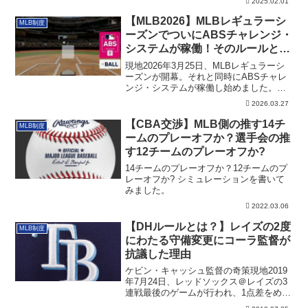
2025.02.01
【MLB2026】MLBレギュラーシ
MLB制度
ーズンでついにABSチャレンジ・
システムが稼働！そのルールと
は？
現地2026年3月25日、MLBレギュラーシ
ーズンが開幕。それと同時にABSチャレ
ンジ・システムが稼働し始めました。改
めてそのルールとは？
2026.03.27
【CBA交渉】MLB側の推す14チ
MLB制度
ームのプレーオフか？選手会の推
す12チームのプレーオフか?
14チームのプレーオフか？12チームのプ
レーオフか? シミュレーションを書いて
みました。
2022.03.06
【DHルールとは？】レイズの2度
MLB制度
にわたる守備変更にコーラ監督が
抗議した理由
ケビン・キャッシュ監督の奇策現地2019
年7月24日、レッドソックス＠レイズの3
連戦最後のゲームが行われ、1点差をめぐ
る...