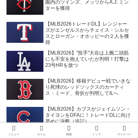
圏内のツインズ、メッツからA.J. ミン
ターを獲得
【MLB2026トレードDL】レンジャー
ズがエンゼルスからチェイス・シルセ
スとローガン・オホッピーの２人を獲
得
【MLB2026】”投手”大谷は上腕二頭筋
にも不安を抱えていたが判明！打撃は
23号HRを放つ
【MLB2026】移籍デビュー戦でいきな
り死球のレッドソックスのカーティ
ス・ミード、骨折が判明してILへ
【MLB2026】カブスがジェイムソン・
タイヨンをDFAに！トレードDLに向け
早めに決断（追記）
メニュー
ホーム
検索
トップ
サイドバー
【MLB2026】ジェイコブ・ミズロウス