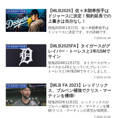
【MLB2025】佐々木朗希投手は
MLB移籍/FA情報
ドジャースに決定！契約延長での
上書きは当分なし！
現地2025年1月17日、佐々木朗希投手は
ドジャースに決定です。その詳細です。
2025.01.18
【MLB2025FA】タイガースがグ
MLB移籍/FA情報
レイバー・トーレスと1年/15Mで
サイン
現地2024年12月27日、タイガースがヤン
キースからFAとなっていたグレイバー・
トーレスと1年/$15Mでサインしました。
その詳細です。
2024.12.29
【MLB FA 2023】レッドソック
MLB移籍/FA情報
ス、ブルペン補強でクリス・マー
ティンを獲得!
現地2022年12月2日、レッドソックスが
ブルペン補強でクリス・マーティンを獲
得!クリス・マーティンの苦労が垣間見え
る過去のエピソードつき
2022.12.04