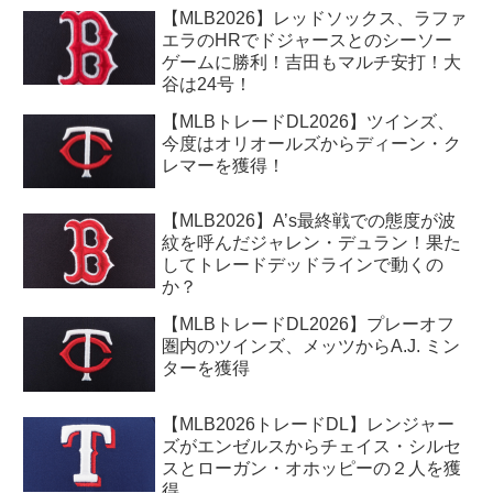
【MLB2026】レッドソックス、ラファ
エラのHRでドジャースとのシーソー
ゲームに勝利！吉田もマルチ安打！大
谷は24号！
【MLBトレードDL2026】ツインズ、
今度はオリオールズからディーン・ク
レマーを獲得！
【MLB2026】A’s最終戦での態度が波
紋を呼んだジャレン・デュラン！果た
してトレードデッドラインで動くの
か？
【MLBトレードDL2026】プレーオフ
圏内のツインズ、メッツからA.J. ミン
ターを獲得
【MLB2026トレードDL】レンジャー
ズがエンゼルスからチェイス・シルセ
スとローガン・オホッピーの２人を獲
得