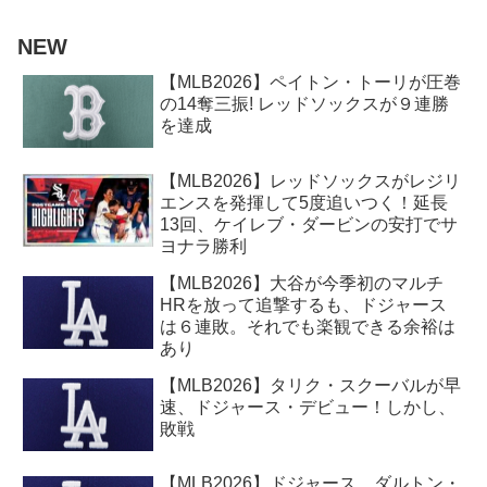
NEW
【MLB2026】ペイトン・トーリが圧巻
の14奪三振! レッドソックスが９連勝
を達成
【MLB2026】レッドソックスがレジリ
エンスを発揮して5度追いつく！延長
13回、ケイレブ・ダービンの安打でサ
ヨナラ勝利
【MLB2026】大谷が今季初のマルチ
HRを放って追撃するも、ドジャース
は６連敗。それでも楽観できる余裕は
あり
【MLB2026】タリク・スクーバルが早
速、ドジャース・デビュー！しかし、
敗戦
【MLB2026】ドジャース、ダルトン・