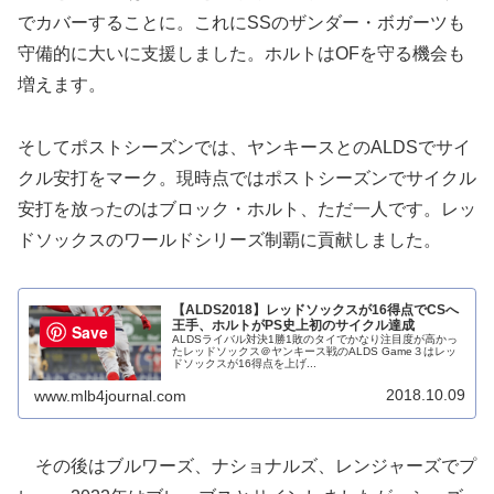
でカバーすることに。これにSSのザンダー・ボガーツも
守備的に大いに支援しました。ホルトはOFを守る機会も
増えます。
そしてポストシーズンでは、ヤンキースとのALDSでサイ
クル安打をマーク。現時点ではポストシーズンでサイクル
安打を放ったのはブロック・ホルト、ただ一人です。レッ
ドソックスのワールドシリーズ制覇に貢献しました。
【ALDS2018】レッドソックスが16得点でCSへ
王手、ホルトがPS史上初のサイクル達成
Save
ALDSライバル対決1勝1敗のタイでかなり注目度が高かっ
たレッドソックス＠ヤンキース戦のALDS Game３はレッ
ドソックスが16得点を上げ...
2018.10.09
www.mlb4journal.com
その後はブルワーズ、ナショナルズ、レンジャーズでプ