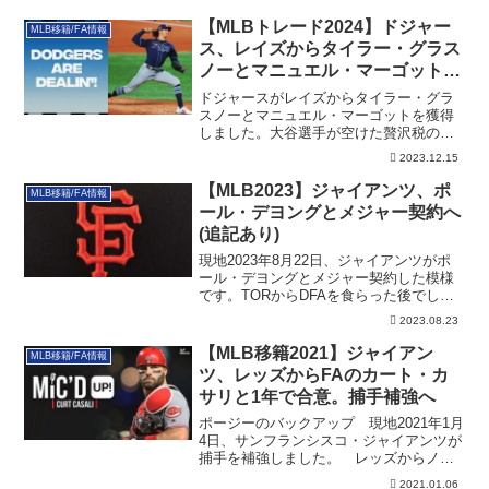
【MLBトレード2024】ドジャー
MLB移籍/FA情報
ス、レイズからタイラー・グラス
ノーとマニュエル・マーゴットを
獲得
ドジャースがレイズからタイラー・グラ
スノーとマニュエル・マーゴットを獲得
しました。大谷選手が空けた贅沢税のス
ペースを活用しています。その詳細で
2023.12.15
す。
【MLB2023】ジャイアンツ、ポ
MLB移籍/FA情報
ール・デヨングとメジャー契約へ
(追記あり)
現地2023年8月22日、ジャイアンツがポ
ール・デヨングとメジャー契約した模様
です。TORからDFAを食らった後でし
た。その詳細です。
2023.08.23
【MLB移籍2021】ジャイアン
MLB移籍/FA情報
ツ、レッズからFAのカート・カ
サリと1年で合意。捕手補強へ
ポージーのバックアップ 現地2021年1月
4日、サンフランシスコ・ジャイアンツが
捕手を補強しました。 レッズからノン
テン...
2021.01.06