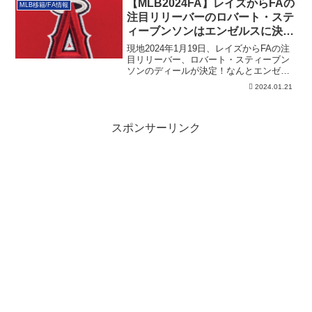
【MLB2024FA】レイズからFAの
MLB移籍/FA情報
注目リリーバーのロバート・ステ
ィーブンソンはエンゼルスに決
定！
現地2024年1月19日、レイズからFAの注
目リリーバー、ロバート・スティーブン
ソンのディールが決定！なんとエンゼル
スでした。その性合です。
2024.01.21
スポンサーリンク