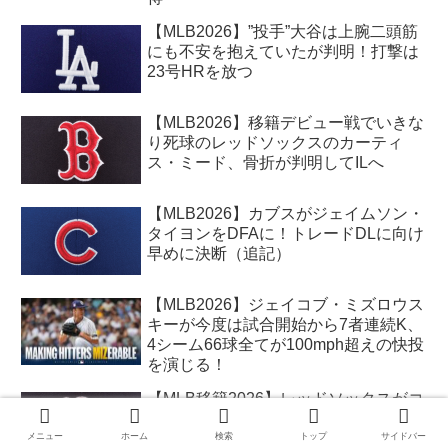
【MLB2026】”投手”大谷は上腕二頭筋
にも不安を抱えていたが判明！打撃は
23号HRを放つ
【MLB2026】移籍デビュー戦でいきな
り死球のレッドソックスのカーティ
ス・ミード、骨折が判明してILへ
【MLB2026】カブスがジェイムソン・
タイヨンをDFAに！トレードDLに向け
早めに決断（追記）
【MLB2026】ジェイコブ・ミズロウス
キーが今度は試合開始から7者連続K、
4シーム66球全てが100mph超えの快投
を演じる！
【MLB移籍2026】レッドソックスがコ
ナリー・アーリーをナッツにトレー
ド！内野手のカーティス・ミードを獲
メニュー
ホーム
検索
トップ
サイドバー