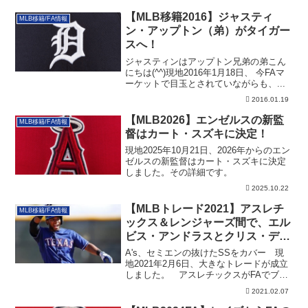
【MLB移籍2016】ジャスティ
MLB移籍/FA情報
ン・アップトン（弟）がタイガー
スへ！
ジャスティンはアップトン兄弟の弟こん
にちは(^^)現地2016年1月18日、 今FAマ
ーケットで目玉とされていながらも、...
2016.01.19
【MLB2026】エンゼルスの新監
MLB移籍/FA情報
督はカート・スズキに決定！
現地2025年10月21日、2026年からのエン
ゼルスの新監督はカート・スズキに決定
しました。その詳細です。
2025.10.22
【MLBトレード2021】アスレチ
MLB移籍/FA情報
ックス＆レンジャーズ間で、エル
ビス・アンドラスとクリス・デー
ビスがスワップ！
A's、セミエンの抜けたSSをカバー 現
地2021年2月6日、大きなトレードが成立
しました。 アスレチックスがFAでブ
ル...
2021.02.07