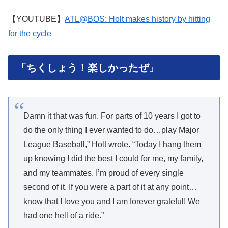
【YOUTUBE】
ATL@BOS: Holt makes history by hitting
for the cycle
「ちくしょう！楽しかったぜ」
Damn it that was fun. For parts of 10 years I got to
do the only thing I ever wanted to do…play Major
League Baseball,” Holt wrote. “Today I hang them
up knowing I did the best I could for me, my family,
and my teammates. I’m proud of every single
second of it. If you were a part of it at any point…
know that I love you and I am forever grateful! We
had one hell of a ride.”