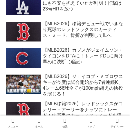
にも不安を抱えていたが判明！打撃は
23号HRを放つ
【MLB2026】移籍デビュー戦でいきな
り死球のレッドソックスのカーティ
ス・ミード、骨折が判明してILへ
【MLB2026】カブスがジェイムソン・
タイヨンをDFAに！トレードDLに向け
早めに決断（追記）
【MLB2026】ジェイコブ・ミズロウス
キーが今度は試合開始から7者連続K、
4シーム66球全てが100mph超えの快投
を演じる！
【MLB移籍2026】レッドソックスがコ
ナリー・アーリーをナッツにトレー
ド！内野手のカーティス・ミードを獲
得へ
メニュー
ホーム
検索
トップ
サイドバー