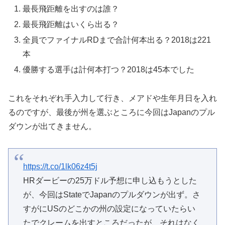
最長飛距離を出すのは誰？
最長飛距離はいくら出る？
全員でファイナルRDまで合計何本出る？2018は221
本
優勝する選手は計何本打つ？2018は45本でした
これをそれぞれ手入力して行き、メアドや生年月日を入れ
るのですが、最後が州を選ぶところに今回はJapanのプル
ダウンが出てきません。
https://t.co/1lk06z4t5j
HRダービーの25万ドル予想に申し込もうとした
が、今回はStateでJapanのプルダウンが出ず。さ
すがにUSのどこかの州の設定になっていたらい
たでクレームを出すところだったが、それはなく