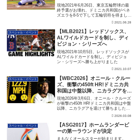
現地2021年6月26日、東京五輪野球の最
終予選がお壊れ、ドミニカ共和国がベネ
ズエラを8-5で下して五輪切符を得まし
た。メルキー・カブレラが2ランHRを放
2021.06.28
っています
【MLB2021】レッドソックス、
スペシャル・イベント
ALワイルドカードを制し、ディ
ビジョン・シリーズへ
現地2021年10月5日、レッドソックスが
ALワイルドカードを制し、ディビジョ
ン・シリーズへ勝ち上がりました
2021.10.07
【WBC2026】オニール・クルー
スペシャル・イベント
ズ、衝撃の450ft HR!ドミニカ共
和国は中盤以降、ニカラグアを退
ける
現地2026年3月6日、オニール・クルーズ
が衝撃の450ft HR!ドミニカ共和国は中盤
以降、ニカラグアを退けて勝ちました。
その詳細です
2026.03.08
【ASG2017】ホームランダービ
スペシャル・イベント
ーの第一ラウンドが決定
まもなくオールスターが始まります。