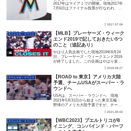
2017年はマイアミでの開催。現地2017年
7月6日はファイナル投票が行なわれ、ロ
イヤ...
2017.07.08
【MLB】プレーヤーズ・ウィーク
スペシャル・イベント
エンド2019で記しておきたい5つ
のこと（追記あり）
やはり人気企画でした現地2019年8月24
日、プレーヤーズ・ウィークエンド2019
が終了しました。この企画はやはり楽し
い...
2019.08.27
【ROAD to 東京】アメリカ大陸
スペシャル・イベント
予選、チームUSAがスーパー・ラ
ウンドへ
USAは、スーパー・ラウンドへ 現地
2021年5月31日から始まった東京五輪・
野球のアメリカ大陸予選ですが、チーム
USA...
2021.06.04
【WBC2023】プエルトリコが8
スペシャル・イベント
イニング、コンバインド・パーフ