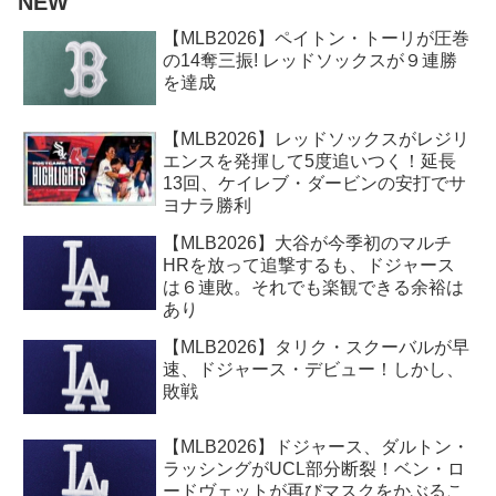
NEW
【MLB2026】ペイトン・トーリが圧巻
の14奪三振! レッドソックスが９連勝
を達成
【MLB2026】レッドソックスがレジリ
エンスを発揮して5度追いつく！延長
13回、ケイレブ・ダービンの安打でサ
ヨナラ勝利
【MLB2026】大谷が今季初のマルチ
HRを放って追撃するも、ドジャース
は６連敗。それでも楽観できる余裕は
あり
【MLB2026】タリク・スクーバルが早
速、ドジャース・デビュー！しかし、
敗戦
【MLB2026】ドジャース、ダルトン・
ラッシングがUCL部分断裂！ベン・ロ
ードヴェットが再びマスクをかぶるこ