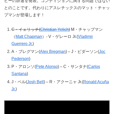
ビーの辞退を発表。コンディションに関する問題ではない
とのことです。代わりにアスレチックスのマット・チャッ
プマンが登場します！
C・イェリッチ(
Christian Yelich
)
M・チャップマン
（
Matt Chapman
）- V・ゲレーロ Jr.(
Vladimir
Guerrero Jr.
)
A・ブレグマン(
Alex Bregman
) – J・ピダーソン(
Joc
Pederson
)
P・アロンソ(
Pete Alonso
) – C・サンタナ(
Carlos
Santana
)
J・ベル(
Josh Bell
) – R・アクーニャ Jr.(
Ronald Acuña
Jr.
)