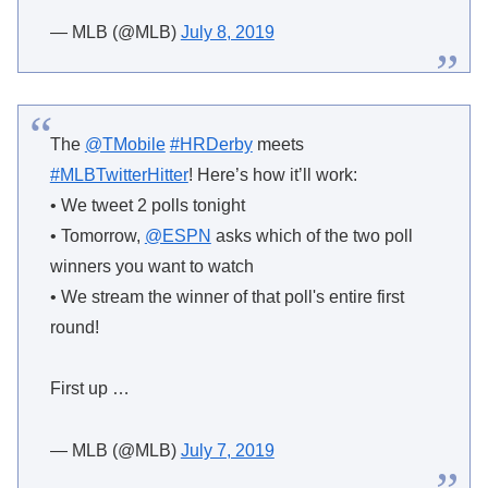
— MLB (@MLB)
July 8, 2019
The
@TMobile
#HRDerby
meets
#MLBTwitterHitter
! Here’s how it’ll work:
• We tweet 2 polls tonight
• Tomorrow,
@ESPN
asks which of the two poll
winners you want to watch
• We stream the winner of that poll's entire first
round!
First up …
— MLB (@MLB)
July 7, 2019