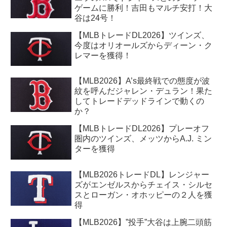
ゲームに勝利！吉田もマルチ安打！大
谷は24号！
【MLBトレードDL2026】ツインズ、
今度はオリオールズからディーン・ク
レマーを獲得！
【MLB2026】A’s最終戦での態度が波
紋を呼んだジャレン・デュラン！果た
してトレードデッドラインで動くの
か？
【MLBトレードDL2026】プレーオフ
圏内のツインズ、メッツからA.J. ミン
ターを獲得
【MLB2026トレードDL】レンジャー
ズがエンゼルスからチェイス・シルセ
スとローガン・オホッピーの２人を獲
得
【MLB2026】”投手”大谷は上腕二頭筋