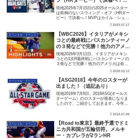
フ（HRダービー）で決着へ！
MVPはカイル・シュワーバー
現地2025年7月15日の2025オールスター
は前例のないスウィング・オフ（HRダー
ビー）で決着へ！MVPはカイル・シュワ
ーバー。その詳細です。
2025.07.17
【WBC2026】イタリアがメキシ
スペシャル・イベント
コとの最終戦にパスカンティーノ
の３発などで完勝！他力のアメリ
カは命拾い
現地2026年3月11日、イタリアがメキシ
コとの1次R最終戦にパスカンティーノの
３発などで完勝！他力のアメリカは命拾
いして準々決勝へ
2026.03.12
【ASG2018】今年のロスターが
スペシャル・イベント
出ました！（追記あり）
現地2018年7月8日、2018ASG(オールス
ターゲーム）のロスターが発表になりま
したので、ご紹介しておきます。今年
の...
2018.07.09
【Road to東京】最終予選でドミ
スペシャル・イベント
ニカ共和国が五輪切符。メルキ
ー・カブレラが2ランHR