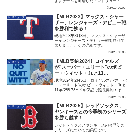
ままゲームを退場したアンドリュー・マ
ッカッ...
2019.06.05
【MLB2023】マックス・シャー
MLBニュース
ザー、レンジャーズ・デビュー戦
を勝利で飾る！
現地2023年8月3日、マックス・シャーザ
ーがレンジャーズ・デビュー戦を勝利で
飾りました。その詳細です。
2023.08.05
【MLB契約2024】ロイヤルズ
MLBニュース
が”スーパー・エリート”のボビ
ー・ウィット・Jr.と11
年/288.78Mドル保証で延長契約！
現地2024年2月5日、ロイヤルズが”スーパ
ー・エリート”のボビー・ウィット・Jr.と
11年/288.78Mドル保証で延長契約！その
詳細です。
2024.02.06
【MLB2025】レッドソックス、
MLBニュース
ヤンキースとの今季初のシリーズ
を勝ち越す！
レッドソックスとヤンキースの今季初の
シリーズについての詳細です。