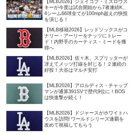
【MLB2026】ジェイコブ・ミズロウス
キーが今度は試合開始から7者連続K、
4シーム66球全てが100mph超えの快投
を演じる！
【MLB移籍2026】レッドソックスがコ
ナリー・アーリーをナッツにトレー
ド！内野手のカーティス・ミードを獲
得へ
【MLB2026】佐々木、スプリッターが
冴えてメッツ打線を封じる！２連続の
好投！大谷はマルチ安打
【MLB2026】アロルディス・チャップ
マンが通算391SVで歴代9位に！BOS
は快進撃が続く！
【MLB2026】ドジャースがホワイトハ
ウスを訪問! ワールドシリーズ連覇を
改めて祝福してもらう