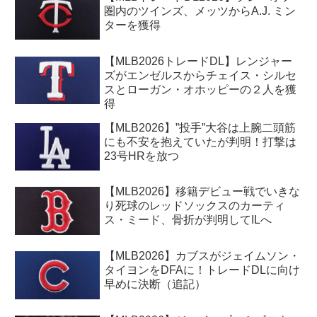
圏内のツインズ、メッツからA.J. ミン
ターを獲得
【MLB2026トレードDL】レンジャー
ズがエンゼルスからチェイス・シルセ
スとローガン・オホッピーの２人を獲
得
【MLB2026】”投手”大谷は上腕二頭筋
にも不安を抱えていたが判明！打撃は
23号HRを放つ
【MLB2026】移籍デビュー戦でいきな
り死球のレッドソックスのカーティ
ス・ミード、骨折が判明してILへ
【MLB2026】カブスがジェイムソン・
タイヨンをDFAに！トレードDLに向け
早めに決断（追記）