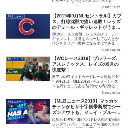
いゲームになったNLCS Game3です
が、...
2020.10.17
【2019年9月NLセントラル】カブ
MLBニュース
ス、打線沈黙で痛い連敗！レッズ
のアミール・ギャレットがうまく
挑発をスルー
2019シーズン終盤、レッズのアミール・
ギャレット、挑発をスルーしてなんとか
ベンチクリアー案件にならずにすみまし
た。
2019.09.19
【WCレース2019】ブルワーズ、
MLBニュース
アスレチックス、レイズの9月の
快進撃！
激アツのワイルドカードレース現地2019
年9月21日、MLB2019レギュラーシーズ
ンも残すところあと5試合から6試合と...
2019.09.23
【MLBニュース2019】マッカッ
MLBニュース
チェンがヒザ十字靭帯断裂でシー
ズンアウトも、ジェイ・ブルース
が2HRを放ち存在感を見せつけ
現地2019年6月3日のパドレス戦の初回の
る！
ランダウンプレーで左ヒザを傷めてその