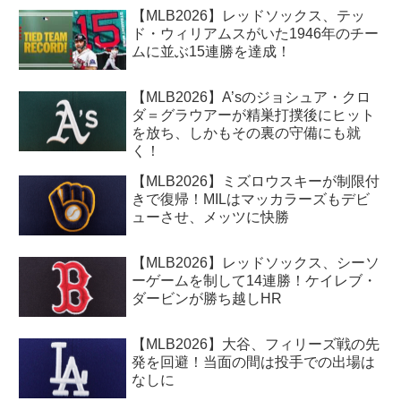
【MLB2026】レッドソックス、テッ
ド・ウィリアムスがいた1946年のチー
ムに並ぶ15連勝を達成！
【MLB2026】A’sのジョシュア・クロ
ダ＝グラウアーが精巣打撲後にヒット
を放ち、しかもその裏の守備にも就
く！
【MLB2026】ミズロウスキーが制限付
きで復帰！MILはマッカラーズもデビ
ューさせ、メッツに快勝
【MLB2026】レッドソックス、シーソ
ーゲームを制して14連勝！ケイレブ・
ダービンが勝ち越しHR
【MLB2026】大谷、フィリーズ戦の先
発を回避！当面の間は投手での出場は
なしに