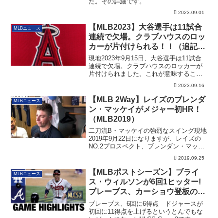
た。その詳細です。
2023.09.01
【MLB2023】大谷選手は11試合
MLBニュース
連続で欠場。クラブハウスのロッ
カーが片付けられる！！（追記：
シャットダウンへ）
現地2023年9月15日、大谷選手は11試合
連続で欠場。クラブハウスのロッカーが
片付けられました。これが意味すること
とは？
2023.09.16
【MLB 2Way】レイズのブレンダ
MLBニュース
ン・マッケイがメジャー初HR！
（MLB2019）
二刀流B・マッケイの強烈なスイング現地
2019年9月22日になりますが、レイズの
NO.2プロスペクト、ブレンダン・マッ
ケ...
2019.09.25
【MLBポストシーズン】ブライ
MLBニュース
ス・ウィルソンが6回1ヒッター!
ブレーブス、カーショウ登板のゲ
ームを制し、WSへ王手（NLCS-
ブレーブス、6回に6得点 ドジャースが
Gm4)
初回に11得点を上げるというとんでもな