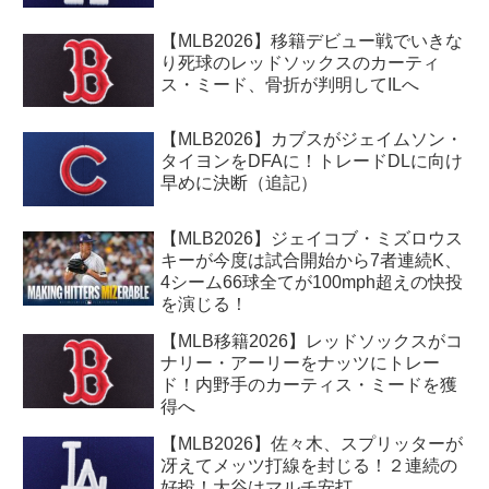
【MLB2026】移籍デビュー戦でいきな
り死球のレッドソックスのカーティ
ス・ミード、骨折が判明してILへ
【MLB2026】カブスがジェイムソン・
タイヨンをDFAに！トレードDLに向け
早めに決断（追記）
【MLB2026】ジェイコブ・ミズロウス
キーが今度は試合開始から7者連続K、
4シーム66球全てが100mph超えの快投
を演じる！
【MLB移籍2026】レッドソックスがコ
ナリー・アーリーをナッツにトレー
ド！内野手のカーティス・ミードを獲
得へ
【MLB2026】佐々木、スプリッターが
冴えてメッツ打線を封じる！２連続の
好投！大谷はマルチ安打