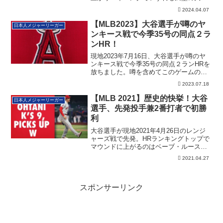
ンチを迎えるもカブス打線に失点を許さ
2024.04.07
ず。見事にメジャー初勝利を上げまし
た！その詳細です。
【MLB2023】大谷選手が噂のヤ
日本人メジャーリーガー
ンキース戦で今季35号の同点２ラ
ンHR！
現地2023年7月16日、大谷選手が噂のヤ
ンキース戦で今季35号の同点２ランHRを
放ちました。噂を含めてこのゲームの詳
細です
2023.07.18
【MLB 2021】歴史的快挙！大谷
日本人メジャーリーガー
選手、先発投手兼2番打者で初勝
利
大谷選手が現地2021年4月26日のレンジ
ャーズ戦で先発。HRランキングトップで
マウンドに上がるのはベーブ・ルース以
来１００年ぶりの快挙。そのマウンドで
2021.04.27
は２回以降、素晴らしい出来となりまし
た！
スポンサーリンク