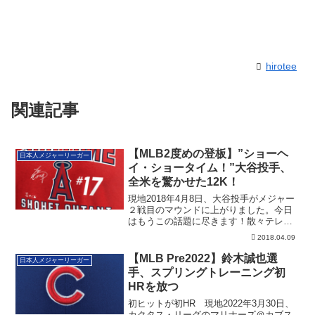
hirotee
関連記事
【MLB2度めの登板】”ショーヘ
日本人メジャーリーガー
イ・ショータイム！”大谷投手、
全米を驚かせた12K！
現地2018年4月8日、大谷投手がメジャー
２戦目のマウンドに上がりました。今日
はもうこの話題に尽きます！散々テレビ
でやっ...
2018.04.09
【MLB Pre2022】鈴木誠也選
日本人メジャーリーガー
手、スプリングトレーニング初
HRを放つ
初ヒットが初HR 現地2022年3月30日、
カクタス・リーグのマリナーズ＠カブス