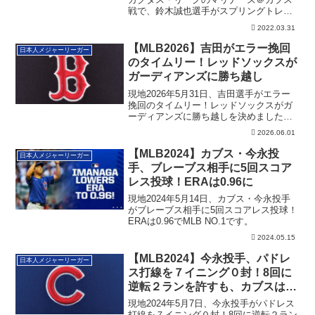
戦で、鈴木誠也選手がスプリングトレー
ニン...
2022.03.31
【MLB2026】吉田がエラー挽回
日本人メジャーリーガー
のタイムリー！レッドソックスが
ガーディアンズに勝ち越し
現地2026年5月31日、吉田選手がエラー
挽回のタイムリー！レッドソックスがガ
ーディアンズに勝ち越しを決めました。
その詳細です。
2026.06.01
【MLB2024】カブス・今永投
日本人メジャーリーガー
手、ブレーブス相手に5回スコア
レス投球！ERAは0.96に
現地2024年5月14日、カブス・今永投手
がブレーブス相手に5回スコアレス投球！
ERAは0.96でMLB NO.1です。
2024.05.15
【MLB2024】今永投手、パドレ
日本人メジャーリーガー
ス打線を７イニング０封！8回に
逆転２ランを許すも、カブスはサ
ヨナラ勝利
現地2024年5月7日、今永投手がパドレス
打線を７イニング０封！8回に逆転２ラン