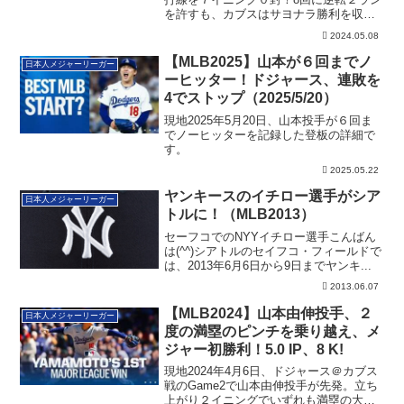
を許すも、カブスはサヨナラ勝利を収め
ました。その詳細です。
2024.05.08
【MLB2025】山本が６回までノ
日本人メジャーリーガー
ーヒッター！ドジャース、連敗を
4でストップ（2025/5/20）
現地2025年5月20日、山本投手が６回ま
でノーヒッターを記録した登板の詳細で
す。
2025.05.22
ヤンキースのイチロー選手がシア
日本人メジャーリーガー
トルに！（MLB2013）
セーフコでのNYYイチロー選手こんばん
は(^^)シアトルのセイフコ・フィールドで
は、2013年6月6日から9日までヤンキ...
2013.06.07
【MLB2024】山本由伸投手、２
日本人メジャーリーガー
度の満塁のピンチを乗り越え、メ
ジャー初勝利！5.0 IP、8 K!
現地2024年4月6日、ドジャース＠カブス
戦のGame2で山本由伸投手が先発。立ち
上がり２イニングでいずれも満塁の大ピ