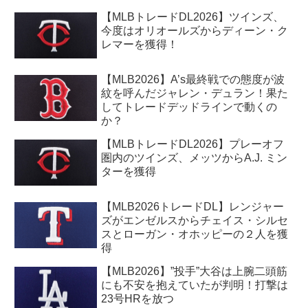
【MLBトレードDL2026】ツインズ、
今度はオリオールズからディーン・ク
レマーを獲得！
【MLB2026】A’s最終戦での態度が波
紋を呼んだジャレン・デュラン！果た
してトレードデッドラインで動くの
か？
【MLBトレードDL2026】プレーオフ
圏内のツインズ、メッツからA.J. ミン
ターを獲得
【MLB2026トレードDL】レンジャー
ズがエンゼルスからチェイス・シルセ
スとローガン・オホッピーの２人を獲
得
【MLB2026】”投手”大谷は上腕二頭筋
にも不安を抱えていたが判明！打撃は
23号HRを放つ