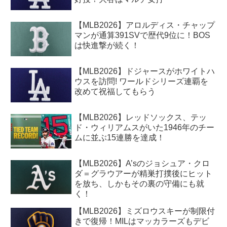
【MLB2026】アロルディス・チャップ
マンが通算391SVで歴代9位に！BOS
は快進撃が続く！
【MLB2026】ドジャースがホワイトハ
ウスを訪問! ワールドシリーズ連覇を
改めて祝福してもらう
【MLB2026】レッドソックス、テッ
ド・ウィリアムスがいた1946年のチー
ムに並ぶ15連勝を達成！
【MLB2026】A’sのジョシュア・クロ
ダ＝グラウアーが精巣打撲後にヒット
を放ち、しかもその裏の守備にも就
く！
【MLB2026】ミズロウスキーが制限付
きで復帰！MILはマッカラーズもデビ