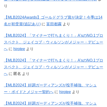
り
【MLB2024Awards】ゴールドグラブ賞が決定！今季は14
名が初受賞(追記あり)
に
富田都霧
より
【MLB2024】「マイナーで打ちまくり！」A’sのNO.1プロ
スペクト、ジェイコブ・ウィルソンがメジャー・デビュー
へ
に
hirotee
より
【MLB2024】「マイナーで打ちまくり！」A’sのNO.1プロ
スペクト、ジェイコブ・ウィルソンがメジャー・デビュー
へ
に
匿名
より
【MLB2024】好調ガーディアンズが投手補強。マシュ
ー・ボイドとメジャー契約へ
に
hirotee
より
【MLB2024】好調ガーディアンズが投手補強。マシュ