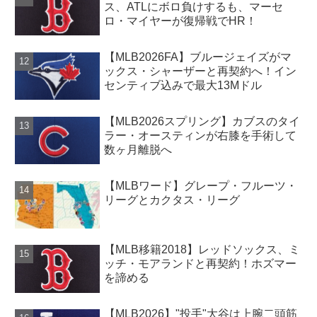
ス、ATLにボロ負けするも、マーセ
ロ・マイヤーが復帰戦でHR！
【MLB2026FA】ブルージェイズがマ
ックス・シャーザーと再契約へ！イン
センティブ込みで最大13Mドル
【MLB2026スプリング】カブスのタイ
ラー・オースティンが右膝を手術して
数ヶ月離脱へ
【MLBワード】グレープ・フルーツ・
リーグとカクタス・リーグ
【MLB移籍2018】レッドソックス、ミ
ッチ・モアランドと再契約！ホズマー
を諦める
【MLB2026】"投手"大谷は上腕二頭筋