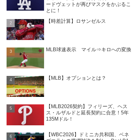
ードヴェットが再びマスクをかぶるこ
とに！
【時差計算】ロサンゼルス
MLB球速表示 マイル⇒キロへの変換
【MLB】オプションとは？
【MLB2026契約】フィリーズ、ヘス
ス・ルザルドと延長契約に合意！5年
135Mドル！
【WBC2026】ドミニカ共和国、ベネ