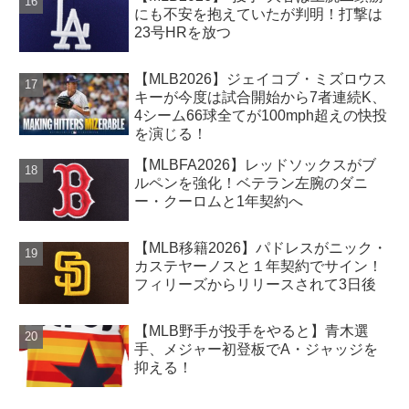
にも不安を抱えていたが判明！打撃は
23号HRを放つ
【MLB2026】ジェイコブ・ミズロウス
キーが今度は試合開始から7者連続K、
4シーム66球全てが100mph超えの快投
を演じる！
【MLBFA2026】レッドソックスがブ
ルペンを強化！ベテラン左腕のダニ
ー・クーロムと1年契約へ
【MLB移籍2026】パドレスがニック・
カステヤーノスと１年契約でサイン！
フィリーズからリリースされて3日後
【MLB野手が投手をやると】青木選
手、メジャー初登板でA・ジャッジを
抑える！