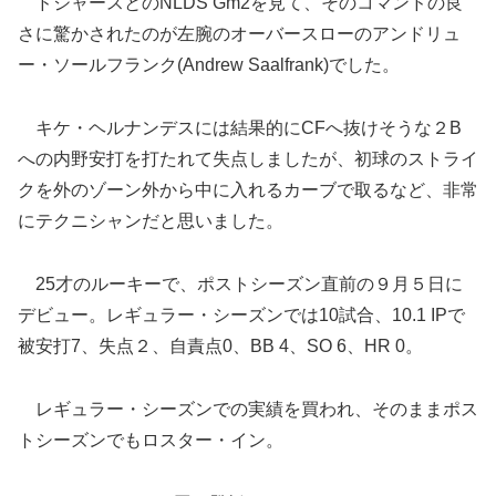
ドジャースとのNLDS Gm2を見て、そのコマンドの良
さに驚かされたのが左腕のオーバースローのアンドリュ
ー・ソールフランク(Andrew Saalfrank)でした。
キケ・ヘルナンデスには結果的にCFへ抜けそうな２B
への内野安打を打たれて失点しましたが、初球のストライ
クを外のゾーン外から中に入れるカーブで取るなど、非常
にテクニシャンだと思いました。
25才のルーキーで、ポストシーズン直前の９月５日に
デビュー。レギュラー・シーズンでは10試合、10.1 IPで
被安打7、失点２、自責点0、BB 4、SO 6、HR 0。
レギュラー・シーズンでの実績を買われ、そのままポス
トシーズンでもロスター・イン。