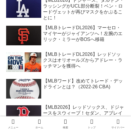
【MLB2026】ドジャース、ダルトン・
ラッシングがUCL部分断裂！ベン・ロ
ードヴェットが再びマスクをかぶるこ
とに！
【MLBトレードDL2026】マーセロ・
マイヤーがジャイアンツへ！左腕のエ
リック・ミラーがBOSへ移籍
【MLBトレードDL2026】レッドソッ
クスはオリオールズからアドレー・ラ
ッチマンを獲得へ
【MLBワード】改めてトレード・デッ
ドラインとは？（2022-26 CBA)
【MLB2026】レッドソックス、ドジャ
ースをスウィープ！セダン、アブレイ
ユ、吉田らがHR
メニュー
ホーム
検索
トップ
サイドバー