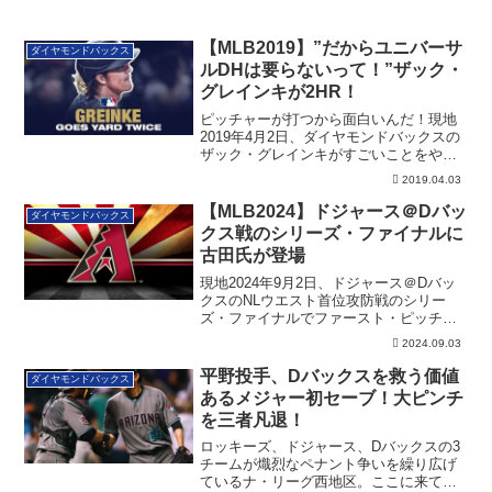
【MLB2019】”だからユニバーサ
ダイヤモンドバックス
ルDHは要らないって！”ザック・
グレインキが2HR！
ピッチャーが打つから面白いんだ！現地
2019年4月2日、ダイヤモンドバックスの
ザック・グレインキがすごいことをやっ
てのけ...
2019.04.03
【MLB2024】ドジャース＠Dバッ
ダイヤモンドバックス
クス戦のシリーズ・ファイナルに
古田氏が登場
現地2024年9月2日、ドジャース＠Dバッ
クスのNLウエスト首位攻防戦のシリー
ズ・ファイナルでファースト・ピッチに
なんと古田敦也氏が登場しました。 そ
2024.09.03
のゲーム４の開始前のファースト・ピッ
チになんと古田敦也氏が登場しました。
平野投手、Dバックスを救う価値
ダイヤモンドバックス
あるメジャー初セーブ！大ピンチ
を三者凡退！
ロッキーズ、ドジャース、Dバックスの3
チームが熾烈なペナント争いを繰り広げ
ているナ・リーグ西地区。ここに来て、D