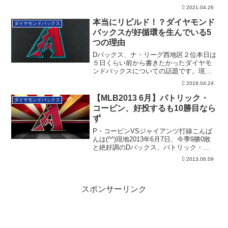
ディソン・バンガーナーがすごいことを
2021.04.26
やってのけました。
本当にリビルド！？ダイヤモンド
ダイヤモンドバックス
バックスが好循環を生んでいる5
つの理由
Dバックス、ナ・リーグ西地区２位本日は
５日くらい前から書きたかったダイヤモ
ンドバックスについての話題です。現地
2019年...
2019.04.24
【MLB2013 6月】パトリック・
ダイヤモンドバックス
コービン、好投するも10勝目なら
ず
P・コービンVSジャイアンツ打線こんば
んは(^^)現地2013年6月7日、今季9勝0敗
と絶好調のDバックス、パトリック・...
2013.06.09
スポンサーリンク