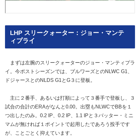
LHP スリークォーター：ジョー・マンテ
ィプライ
まずは左腕のスリークォーターのジョー・マンティプラ
イ。今ポストシーズンでは、ブルワーズとのNLWC G1、
ドジャースとのNLDS G1とG３に登板。
主に２番手、あるいは打順によって３番手で登板し、３
試合の合計のERAがなんと0.00。出塁もNLWCでBBを１
つ出したのみ。0.2 IP、0.2 IP、1.1 IPと３バッター・ミニ
マムが無ければ１ポイントで起用したであろう投手です
が、ことごとく抑えています。