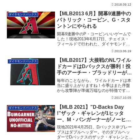
バックス...
2018.09.12
【MLB2013 6月】開幕9連勝中の
ダイヤモンドバックス
パトリック・コービン、G・スタ
ントンにやられる
開幕9連勝中のP・コービンいいゲームで
した！現地2013年6月17日、チェイス・
フィールドで行われた、ダイヤモンドバ
ック...
2013.06.19
【MLB2017】大接戦のNLワイル
ダイヤモンドバックス
ドカードはDバックスが勝利！投
手のアーチー・ブラッドリーが殊
勲打！
毎年のことながら、 ワイルドカードは本
当に盛り上がりますね！今季はまた序盤
から攻撃陣が準備万端なのが特徴です
ね！現地20...
2017.10.05
【MLB 2021】”D-Backs Day
ダイヤモンドバックス
!”ザック・ギャレンが1ヒッタ
ー、M・バンガーナーがノーヒッ
ター！
現地2021年4月25日、Dバックス＠ブレー
ブスはダブルヘッダー。そのダブルヘッ
ダーでDバックスのザック・ギャレンとマ