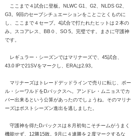
ここまで４試合に登板。NLWC G1、G2、NLDS G2、
G3。9回のセーブシチュエーションをことごとくものに
し、ここまで４セーブ。4試合で打たれたヒットは２本の
み。スコアレス、BB０、SO 5。完璧です。まさに守護神
です。
レギュラー・シーズンではマリナーズで、45試合、
43.0 IPで21SVをマークし、ERAは2.93。
マリナーズはトレードデッドラインで売りに転じ、ポー
ル・シーワルドをDバックスへ。アンドレ・ムニョスでカ
バー出来るという公算があったのでしょうね。そのマリナ
ーズはポストシーズン進出を逃しました。
守護神を得たDバックスは８月初旬こそチームがうまく
機能せず、12勝15敗。9月に４連勝を２度マークするな