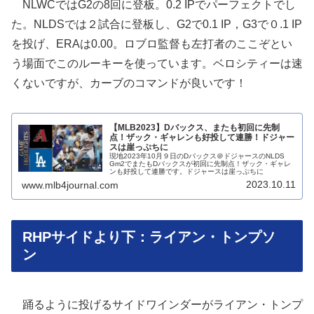
NLWCではG2の8回に登板。0.2 IPでパーフェクトでし
た。NLDSでは２試合に登板し、G2で0.1 IP，G3で０.1 IP
を投げ、ERAは0.00。ロブロ監督も左打者のここぞとい
う場面でこのルーキーを使っています。ベロシティーは速
くないですが、カーブのコマンドが良いです！
【MLB2023】Dバックス、またも初回に先制
点！ザック・ギャレンも好投して連勝！ドジャー
スは崖っぷちに
現地2023年10月９日のDバックス＠ドジャースのNLDS
Gm2でまたもDバックスが初回に先制点！ザック・ギャレ
ンも好投して連勝です。ドジャースは崖っぷちに
2023.10.11
www.mlb4journal.com
RHPサイドより下：ライアン・トンプソ
ン
踊るように投げるサイドワインダーがライアン・トンプ