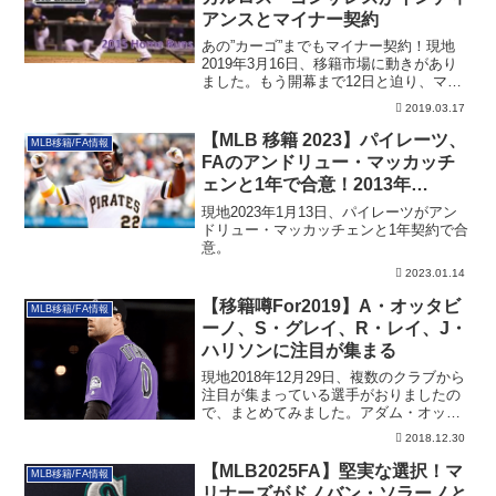
アンスとマイナー契約
あの”カーゴ”までもマイナー契約！現地
2019年3月16日、移籍市場に動きがあり
ました。もう開幕まで12日と迫り、マリ
ナ...
2019.03.17
【MLB 移籍 2023】パイレーツ、
MLB移籍/FA情報
FAのアンドリュー・マッカッチ
ェンと1年で合意！2013年
NLMVP！
現地2023年1月13日、パイレーツがアン
ドリュー・マッカッチェンと1年契約で合
意。
2023.01.14
【移籍噂For2019】A・オッタビ
MLB移籍/FA情報
ーノ、S・グレイ、R・レイ、J・
ハリソンに注目が集まる
現地2018年12月29日、複数のクラブから
注目が集まっている選手がおりましたの
で、まとめてみました。アダム・オッタ
ビー...
2018.12.30
【MLB2025FA】堅実な選択！マ
MLB移籍/FA情報
リナーズがドノバン・ソラーノと