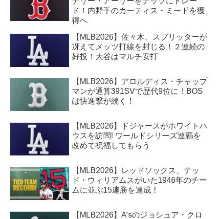
ナリー・アーリーをナッツにトレー
ド！内野手のカーティス・ミードを獲
得へ
【MLB2026】佐々木、スプリッターが
冴えてメッツ打線を封じる！２連続の
好投！大谷はマルチ安打
【MLB2026】アロルディス・チャップ
マンが通算391SVで歴代9位に！BOS
は快進撃が続く！
【MLB2026】ドジャースがホワイトハ
ウスを訪問! ワールドシリーズ連覇を
改めて祝福してもらう
【MLB2026】レッドソックス、テッ
ド・ウィリアムスがいた1946年のチー
ムに並ぶ15連勝を達成！
【MLB2026】A’sのジョシュア・クロ