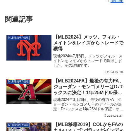
hirotee
関連記事
【MLB2024】メッツ、フィル・
MLB移籍/FA情報
メイトンをレイズからトレードで
獲得
現地2024年7月8日、メッツがフィル・メ
イトンをレイズからトレードで獲得しま
した。その詳細です。
2024.07.10
【MLB2024FA】最後の有力FA、
MLB移籍/FA情報
ジョーダン・モンゴメリーはDバ
ックスに決定！1年/25Mドル保証
＋オプションで合意
現地2024年3月26日、最後の有力FA、ジ
ョーダン・モンゴメリーのディールが決
定！Dバックスと1年/25Mドル保証＋オプ
ションで合意です。その詳細です。
2024.03.27
【MLB移籍2019】COLからFAの
MLB移籍/FA情報
カルロス・ゴンザレスがインディ