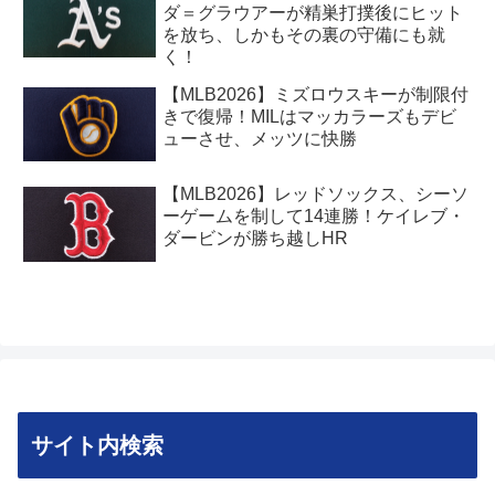
ダ＝グラウアーが精巣打撲後にヒット
を放ち、しかもその裏の守備にも就
く！
【MLB2026】ミズロウスキーが制限付
きで復帰！MILはマッカラーズもデビ
ューさせ、メッツに快勝
【MLB2026】レッドソックス、シーソ
ーゲームを制して14連勝！ケイレブ・
ダービンが勝ち越しHR
サイト内検索