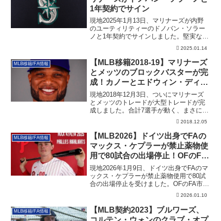
1年契約でサイン
現地2025年1月13日、マリナーズが内野
のユーティリティーのドノバン・ソラー
ノと1年契約でサインしました。堅実な選
択ですね。その詳細です。
2025.01.14
【MLB移籍2018-19】マリナーズ
MLB移籍/FA情報
とメッツのブロックバスターが完
成！カノーとエドウィン・ディア
スがメッツへ
現地2018年12月3日、ついにマリナーズ
とメッツのトレードが大型トレードが完
成しました。合計7選手が動く、まさにブ
ロックバスター・トレードです。
2018.12.05
【MLB2026】ドイツ出身でFAの
MLB移籍/FA情報
マックス・ケプラーが禁止薬物使
用で80試合の出場停止！OFのFA
市場にも影響
現地2026年1月9日、ドイツ出身でFAのマ
ックス・ケプラーが禁止薬物使用で80試
合の出場停止を受けました。OFのFA市場
にも影響しそうです。
2026.01.10
【MLB契約2023】ブルワーズ、
MLB移籍/FA情報
コルテン・ウォンのクラブ・オプ