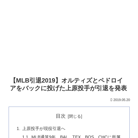
【MLB引退2019】オルティズとペドロイ
アをバックに投げた上原投手が引退を発表
2019.05.20
目次
上原投手が現役引退へ
MLB通算9年、BAL、TEX、BOS、CHCに所属