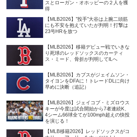
スとローガン・オホッピーの２人を獲
得
【MLB2026】”投手”大谷は上腕二頭筋
にも不安を抱えていたが判明！打撃は
23号HRを放つ
【MLB2026】移籍デビュー戦でいきな
り死球のレッドソックスのカーティ
ス・ミード、骨折が判明してILへ
【MLB2026】カブスがジェイムソン・
タイヨンをDFAに！トレードDLに向け
早めに決断（追記）
【MLB2026】ジェイコブ・ミズロウス
キーが今度は試合開始から7者連続K、
4シーム66球全てが100mph超えの快投
を演じる！
【MLB移籍2026】レッドソックスがコ