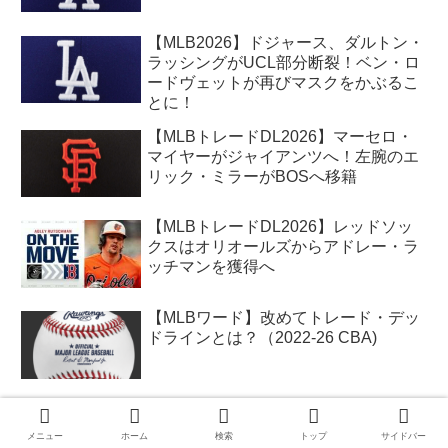
【MLB2026】ドジャース、ダルトン・
ラッシングがUCL部分断裂！ベン・ロ
ードヴェットが再びマスクをかぶるこ
とに！
【MLBトレードDL2026】マーセロ・
マイヤーがジャイアンツへ！左腕のエ
リック・ミラーがBOSへ移籍
【MLBトレードDL2026】レッドソッ
クスはオリオールズからアドレー・ラ
ッチマンを獲得へ
【MLBワード】改めてトレード・デッ
ドラインとは？（2022-26 CBA)
【MLB2026】レッドソックス、ドジャ
ースをスウィープ！セダン、アブレイ
メニュー
ホーム
検索
トップ
サイドバー