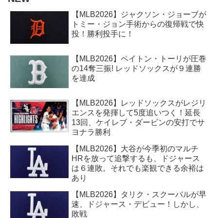
【MLB2026】ジャクソン・ジョーブが
トミー・ジョン手術からの復帰戦で快
投！勝利投手に！
【MLB2026】ペイトン・トーリが圧巻
の14奪三振! レッドソックスが９連勝
を達成
【MLB2026】レッドソックスがレジリ
エンスを発揮して5度追いつく！延長
13回、ケイレブ・ダービンの安打でサ
ヨナラ勝利
【MLB2026】大谷が今季初のマルチ
HRを放って追撃するも、ドジャース
は６連敗。それでも楽観できる余裕は
あり
【MLB2026】タリク・スクーバルが早
速、ドジャース・デビュー！しかし、
敗戦