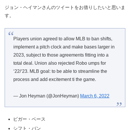
ジョン・ヘイマンさんのツイートをお借りしたいと思いま
す。
Players union agreed to allow MLB to ban shifts,
implement a pitch clock and make bases larger in
2023, subject to those agreements fitting into a
total deal. Union also rejected Robo umps for
‘22/‘23. MLB goal: to be able to streamline the
process and add excitement ti the game.
— Jon Heyman (@JonHeyman)
March 6, 2022
ビガー・ベース
シフト・バン