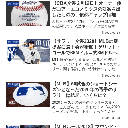
【CBA交渉 2月12日】オーナー側
MLB制度
がコア・エコノミクスの対案を出
したものの、依然ギャップは埋ま
らず
現地2022年2月12日、行われたCBA交渉
の結果です。依然ギャップは埋まらず！
2022.02.13
【サラリー交渉2020】MLBの新
MLB制度
提案に選手会が衝撃！ゲリット・
コールで36Mドル→約8Mドルへ
MLB側が強烈な新提案 現地2020年5月
26日、いよいよMLB側とMLBPAとのサラ
リーに関する話し合いが行われました...
2020.05.28
【MLB】60試合のショートシー
MLB制度
ズンとなった2020年の選手のサ
ラリーは結局、いくらに？
2020シーズンの選手のサラリーのまと
め こんばんは。 まもなくMLBの2020
シーズンが開幕します。すったもんだあ
った...
2020.07.20
【MLBルール2018】マウンド・
MLB制度