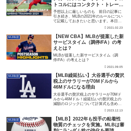
トコルにはコンタクト・トレーシ
ング・デバイスも登場！
予想以上に厳しいものも 前日の記事に
引き続き、MLBの2021年のルールについ
て記載しておきたいと思います。本日
は、現地...
2021.02.23
【NEW CBA】MLBが提案した新
MLB制度
サービスタイム（調停/FA）の考
えとは？
MLBが提案した新サービスタイム（調
停/FA）の考えとは？
2021.09.05
【MLB繰延払い】大谷選手の贅沢
MLB制度
税上のサラリーが70Mドルから
46Mドルになる理由
大谷選手の贅沢税上のサラリーが70Mド
ルから46Mドル！繰延払いの贅沢税上の
減額のロジックについて計算式も含めて
解説しております！！
2023.12.13
【MLB】2022年も投手の粘着性
MLB制度
物質のチェックを実施。MLBは審
判にランダム性の強化を要請