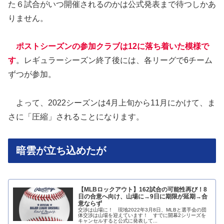
た６試合がいつ開催されるのかは公式発表まで待つしかあ
りません。
ポストシーズンの参加クラブは12に落ち着いた模様で
す
。レギュラーシーズン終了後には、各リーグで6チーム
ずつが参加。
よって、2022シーズンは4月上旬から11月にかけて、ま
さに「圧縮」されることになります。
暗雲が立ち込めたが
【MLBロックアウト】162試合の可能性再び！8
日の合意へ向け、山場に→9日に期限が延期→合
意ならず
交渉は山場に！ 現地2022年3月8日、MLBと選手会の団
体交渉は山場を迎えています！ すでに開幕2シリーズを
キャンセルすると公式に発表して...