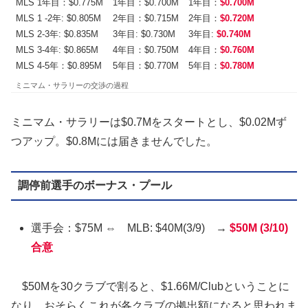
MLS 1年目：$0.775M
1年目：$0.700M
1年目：
$0.700M
MLS 1 -2年: $0.805M
2年目：$0.715M
2年目：
$0.720M
MLS 2-3年: $0.835M
3年目: $0.730M
3年目:
$0.740M
MLS 3-4年: $0.865M
4年目：$0.750M
4年目：
$0.760M
MLS 4-5年：$0.895M
5年目：$0.770M
5年目：
$0.780M
ミニマム・サラリーの交渉の過程
ミニマム・サラリーは$0.7Mをスタートとし、$0.02Mず
つアップ。$0.8Mには届きませんでした。
調停前選手のボーナス・プール
選手会：$75M ⇔ MLB: $40M(3/9) →
$50M (3/10)
合意
$50Mを30クラブで割ると、$1.66M/Clubということに
なり、おそらくこれが各クラブの拠出額になると思われま