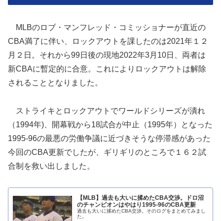
MLBのロブ・マンフレッド・コミッショナーが直近の
CBA満了に伴い、ロックアウトを課したのは2021年１２
月２日。それから99日後の現地2022年3月10日、両者は
新CBAに暫定的に合意。これによりロックアウトは解除
されることとなりました。
ストライキとロックアウトでワールドシリーズが潰れ
（1994年)、開幕戦から18試合が中止（1995年）となった
1995-96の最悪の労働争議に近づきそうな停滞感があった
今回のCBA更新でしたが、ギリギリのところで１６２試
合制を救い出しました。
【MLB】過去も大いに揉めたCBA交渉。ドロ沼
のチャンピオンはやはり1995-96のCBA更新
過去も大いに揉めたCBA交渉。そのログをまとめてみまし
た。