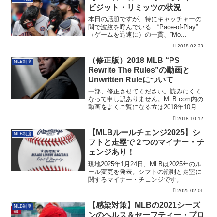
ビジット・リミッツの状況
本日の話題ですが、特にキャッチャーの
間で波紋を呼んでいる “Pace-of-Play”
（ゲームを迅速に）の一貫、”Mo...
2018.02.23
（修正版）2018 MLB “PS
MLB制度
Rewrite The Rules”の動画と
Unwritten Ruleについて
一部、修正させてください。読みにくく
なって申し訳ありません。MLB.com内の
動画をよくご覧になる方は2018年10月
に...
2018.10.12
【MLBルールチェンジ2025】シ
MLB制度
フトと走塁で２つのマイナー・チ
ェンジあり！
現地2025年1月24日、MLBは2025年のル
ール変更を発表。シフトの罰則と走塁に
関するマイナー・チェンジです。
2025.02.01
【感染対策】MLBの2021シーズ
MLB制度
ンのヘルス＆セーフティー・プロ