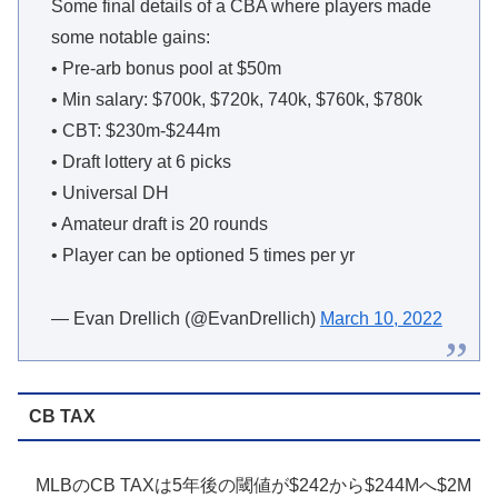
Some final details of a CBA where players made
some notable gains:
• Pre-arb bonus pool at $50m
• Min salary: $700k, $720k, 740k, $760k, $780k
• CBT: $230m-$244m
• Draft lottery at 6 picks
• Universal DH
• Amateur draft is 20 rounds
• Player can be optioned 5 times per yr
— Evan Drellich (@EvanDrellich)
March 10, 2022
CB TAX
MLBのCB TAXは5年後の閾値が$242から$244Mへ$2M