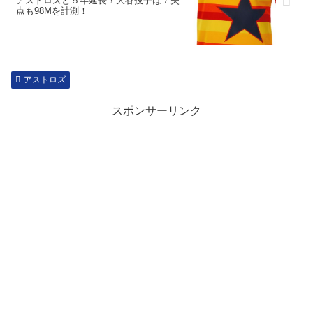
アストロズと５年延長！大谷投手は７失
点も98Mを計測！
アストロズ
スポンサーリンク