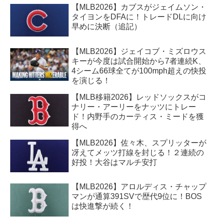
【MLB2026】カブスがジェイムソン・
タイヨンをDFAに！トレードDLに向け
早めに決断（追記）
【MLB2026】ジェイコブ・ミズロウス
キーが今度は試合開始から7者連続K、
4シーム66球全てが100mph超えの快投
を演じる！
【MLB移籍2026】レッドソックスがコ
ナリー・アーリーをナッツにトレー
ド！内野手のカーティス・ミードを獲
得へ
【MLB2026】佐々木、スプリッターが
冴えてメッツ打線を封じる！２連続の
好投！大谷はマルチ安打
【MLB2026】アロルディス・チャップ
マンが通算391SVで歴代9位に！BOS
は快進撃が続く！