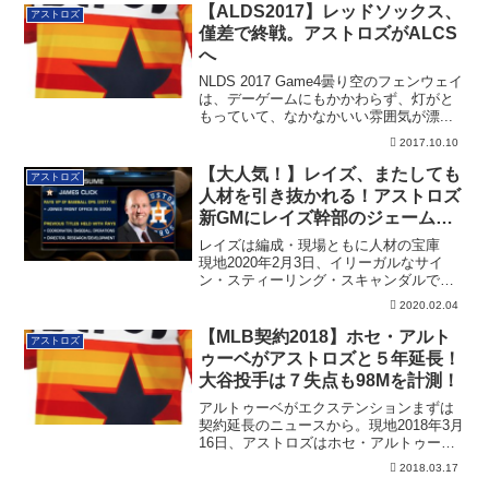
【ALDS2017】レッドソックス、
アストロズ
僅差で終戦。アストロズがALCS
へ
NLDS 2017 Game4曇り空のフェンウェイ
は、デーゲームにもかかわらず、灯がと
もっていて、なかなかいい雰囲気が漂...
2017.10.10
【大人気！】レイズ、またしても
アストロズ
人材を引き抜かれる！アストロズ
新GMにレイズ幹部のジェーム
ズ・クリック氏
レイズは編成・現場ともに人材の宝庫
現地2020年2月3日、イリーガルなサイ
ン・スティーリング・スキャンダルでGM
のポジ...
2020.02.04
【MLB契約2018】ホセ・アルト
アストロズ
ゥーベがアストロズと５年延長！
大谷投手は７失点も98Mを計測！
アルトゥーベがエクステンションまずは
契約延長のニュースから。現地2018年3月
16日、アストロズはホセ・アルトゥーベ
と契...
2018.03.17