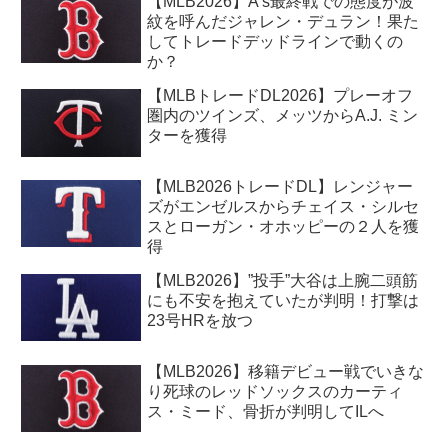
【MLB2026】A’s最終戦での態度が波
紋を呼んだジャレン・デュラン！果た
してトレードデッドラインで動くの
か？
【MLBトレードDL2026】プレーオフ
圏内のツインズ、メッツからA.J. ミン
ターを獲得
【MLB2026トレードDL】レンジャー
ズがエンゼルスからチェイス・シルセ
スとローガン・オホッピーの２人を獲
得
【MLB2026】”投手”大谷は上腕二頭筋
にも不安を抱えていたが判明！打撃は
23号HRを放つ
【MLB2026】移籍デビュー戦でいきな
り死球のレッドソックスのカーティ
ス・ミード、骨折が判明してILへ