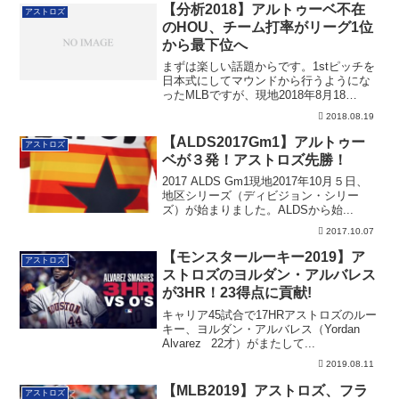
【分析2018】アルトゥーベ不在
アストロズ
のHOU、チーム打率がリーグ1位
から最下位へ
まずは楽しい話題からです。1stピッチを
日本式にしてマウンドから行うようにな
ったMLBですが、現地2018年8月18
日、...
2018.08.19
【ALDS2017Gm1】アルトゥー
アストロズ
ベが３発！アストロズ先勝！
2017 ALDS Gm1現地2017年10月５日、
地区シリーズ（ディビジョン・シリー
ズ）が始まりました。ALDSから始...
2017.10.07
【モンスタールーキー2019】ア
アストロズ
ストロズのヨルダン・アルバレス
が3HR！23得点に貢献!
キャリア45試合で17HRアストロズのルー
キー、ヨルダン・アルバレス（Yordan
Alvarez 22才）がまたして...
2019.08.11
【MLB2019】アストロズ、フラ
アストロズ