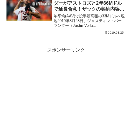
ダーがアストロズと2年66Mドル
で延長合意！ザックの契約内容と
の比較
年平均(AAV)で投手最高額の33Mドルへ現
地2019年3月23日、ジャスティン・バー
ランダー（Justin Verla...
2019.03.25
スポンサーリンク