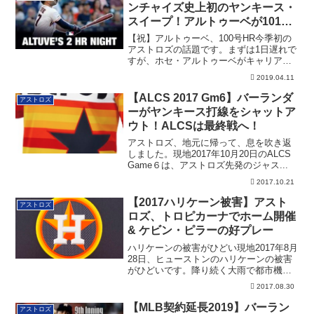
ンチャイズ史上初のヤンキース・
スイープ！アルトゥーベが101、
102号
【祝】アルトゥーベ、100号HR今季初の
アストロズの話題です。まずは1日遅れで
すが、ホセ・アルトゥーベがキャリア通
算10...
2019.04.11
【ALCS 2017 Gm6】バーランダ
アストロズ
ーがヤンキース打線をシャットア
ウト！ALCSは最終戦へ！
アストロズ、地元に帰って、息を吹き返
しました。現地2017年10月20日のALCS
Game６は、アストロズ先発のジャス...
2017.10.21
【2017ハリケーン被害】アスト
アストロズ
ロズ、トロピカーナでホーム開催
& ケビン・ピラーの好プレー
ハリケーンの被害がひどい現地2017年8月
28日、ヒューストンのハリケーンの被害
がひどいです。降り続く大雨で都市機能
がダ...
2017.08.30
【MLB契約延長2019】バーラン
アストロズ