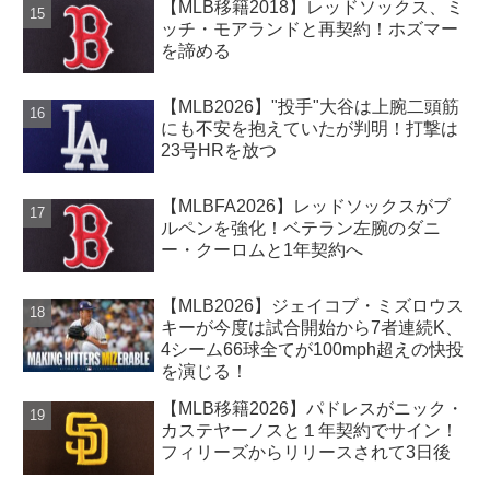
【MLB移籍2018】レッドソックス、ミ
ッチ・モアランドと再契約！ホズマー
を諦める
【MLB2026】"投手"大谷は上腕二頭筋
にも不安を抱えていたが判明！打撃は
23号HRを放つ
【MLBFA2026】レッドソックスがブ
ルペンを強化！ベテラン左腕のダニ
ー・クーロムと1年契約へ
【MLB2026】ジェイコブ・ミズロウス
キーが今度は試合開始から7者連続K、
4シーム66球全てが100mph超えの快投
を演じる！
【MLB移籍2026】パドレスがニック・
カステヤーノスと１年契約でサイン！
フィリーズからリリースされて3日後