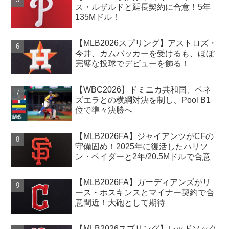
ス・ルザルドと延長契約に合意！5年
135Mドル！
【MLB2026スプリング】アストロズ・
今井、カムバッカーを受けるも、ほぼ
完璧な投球でデビューを飾る！
【WBC2026】ドミニカ共和国、ベネ
ズエラとの横綱対決を制し、Pool B1
位で準々決勝へ
【MLB2026FA】ジャイアンツがCFの
守備固め！2025年に復活したハリソ
ン・ベイダーと2年/20.5Mドルで合意
【MLB2026FA】ガーディアンズがリ
ース・ホスキンスとマイナー契約で合
意間近！大砲として期待
【MLB2026スプリング】レッドソック