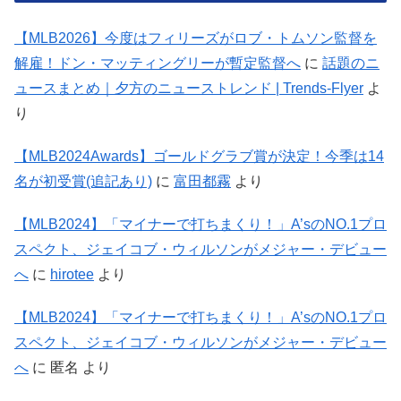
【MLB2026】今度はフィリーズがロブ・トムソン監督を
解雇！ドン・マッティングリーが暫定監督へ
に
話題のニ
ュースまとめ｜夕方のニューストレンド | Trends-Flyer
よ
り
【MLB2024Awards】ゴールドグラブ賞が決定！今季は14
名が初受賞(追記あり)
に
富田都霧
より
【MLB2024】「マイナーで打ちまくり！」A’sのNO.1プロ
スペクト、ジェイコブ・ウィルソンがメジャー・デビュー
へ
に
hirotee
より
【MLB2024】「マイナーで打ちまくり！」A’sのNO.1プロ
スペクト、ジェイコブ・ウィルソンがメジャー・デビュー
へ
に
匿名
より