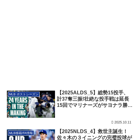
【2025ALDS_5】総勢15投手、
MLB ポストシーズン
計37奪三振!壮絶な投手戦は延長
15回でマリナーズがサヨナラ勝
ち！
2025.10.11
【2025NLDS_4】救世主誕生！
MLB移籍/FA情報
佐々木の３イニングの完璧投球が