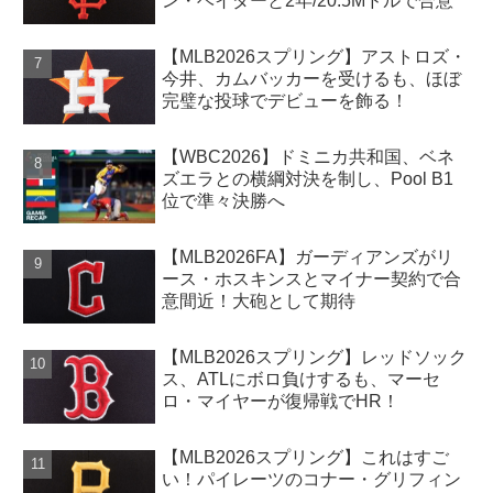
ン・ベイダーと2年/20.5Mドルで合意
【MLB2026スプリング】アストロズ・
今井、カムバッカーを受けるも、ほぼ
完璧な投球でデビューを飾る！
【WBC2026】ドミニカ共和国、ベネ
ズエラとの横綱対決を制し、Pool B1
位で準々決勝へ
【MLB2026FA】ガーディアンズがリ
ース・ホスキンスとマイナー契約で合
意間近！大砲として期待
【MLB2026スプリング】レッドソック
ス、ATLにボロ負けするも、マーセ
ロ・マイヤーが復帰戦でHR！
【MLB2026スプリング】これはすご
い！パイレーツのコナー・グリフィン