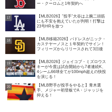
ー・クーロムと1年契約へ
【MLB2026】"投手"大谷は上腕二頭筋
にも不安を抱えていたが判明！打撃は
23号HRを放つ
【MLB移籍2026】パドレスがニック・
カステヤーノスと１年契約でサイン！
フィリーズからリリースされて3日後
【MLB2026】ジェイコブ・ミズロウス
キーが今度は試合開始から7者連続K、
4シーム66球全てが100mph超えの快投
を演じる！
【MLB野手が投手をやると】青木選
手、メジャー初登板でA・ジャッジを
抑える！