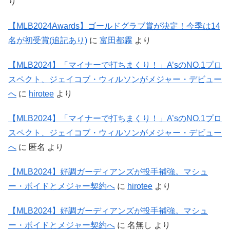
り
【MLB2024Awards】ゴールドグラブ賞が決定！今季は14
名が初受賞(追記あり)
に
富田都霧
より
【MLB2024】「マイナーで打ちまくり！」A’sのNO.1プロ
スペクト、ジェイコブ・ウィルソンがメジャー・デビュー
へ
に
hirotee
より
【MLB2024】「マイナーで打ちまくり！」A’sのNO.1プロ
スペクト、ジェイコブ・ウィルソンがメジャー・デビュー
へ
に
匿名
より
【MLB2024】好調ガーディアンズが投手補強。マシュ
ー・ボイドとメジャー契約へ
に
hirotee
より
【MLB2024】好調ガーディアンズが投手補強。マシュ
ー・ボイドとメジャー契約へ
に
名無し
より