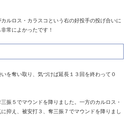
がカルロス・カラスコという右の好投手の投げ合いに
も非常によかったです！
勢いを奪い取り、気づけば延長１３回を終わって０
奪三振５でマウンドを降りました。一方のカルロス・
点に抑え、被安打３、奪三振７でマウンドを降りまし