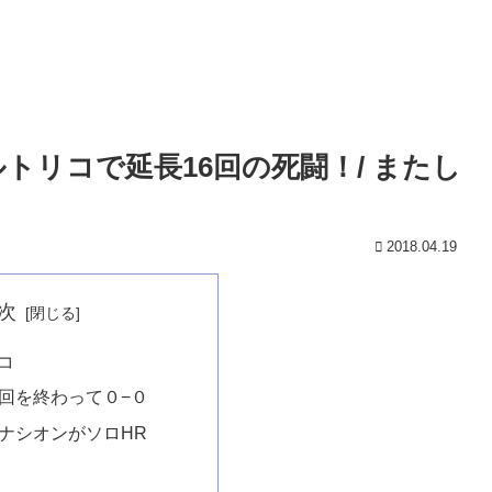
ルトリコで延長16回の死闘！/ またし
2018.04.19
次
コ
回を終わって０−０
ナシオンがソロHR