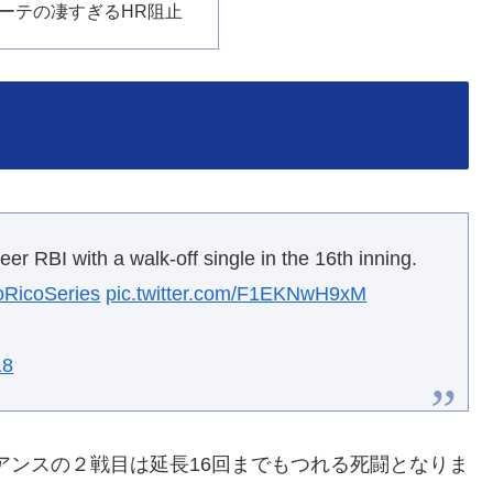
ーテの凄すぎるHR阻止
eer RBI with a walk-off single in the 16th inning.
oRicoSeries
pic.twitter.com/F1EKNwH9xM
18
アンスの２戦目は延長16回までもつれる死闘となりま