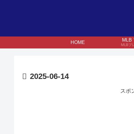
ML
HOME
MLB
2025-06-14
スポ