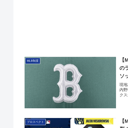
【
MLB制度
の
ソ
現地
内野
クス
【M
プロスペクト