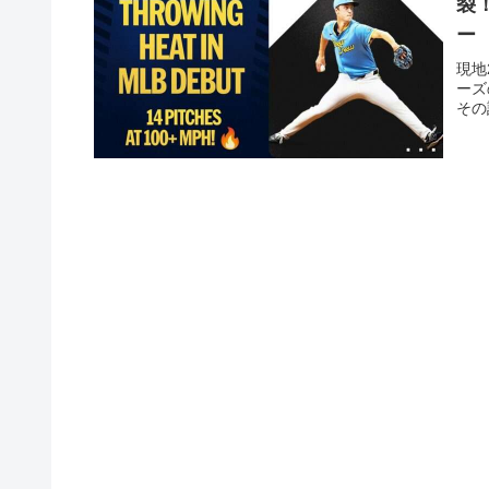
裂
ー
現地
ーズ
その