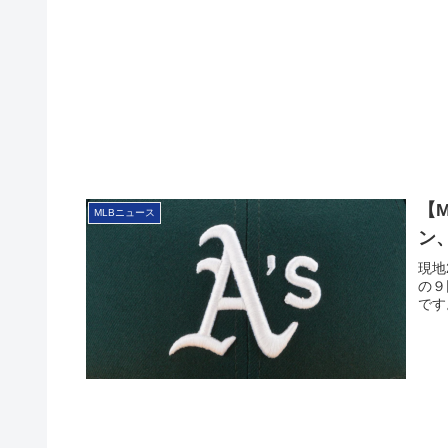
【M
MLBニュース
ン
現地
の９
で