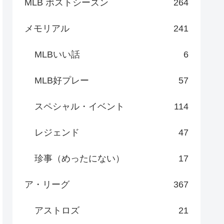
MLB ポストシーズン
264
メモリアル
241
MLBいい話
6
MLB好プレー
57
スペシャル・イベント
114
レジェンド
47
珍事（めったにない）
17
ア・リーグ
367
アストロズ
21