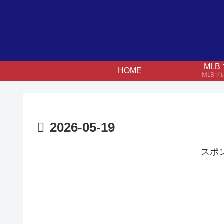
ML
HOME
MLB
2026-05-19
スポ