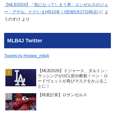
【MLB2024】「気になってしまう男」エンゼルスのジョ
ー・アデル、ただいまHR10本！(現地5月27日時点)
に
よ
うのすけ
より
MLB4J Twitter
Tweets by Hirotee_mlb4j
【MLB2026】ドジャース、ダルトン・
ラッシングがUCL部分断裂！ベン・ロ
ードヴェットが再びマスクをかぶるこ
とに！
【時差計算】ロサンゼルス