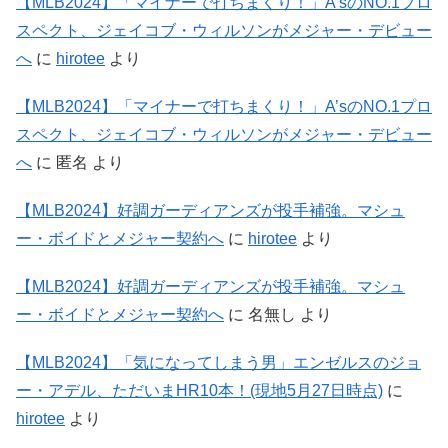
【MLB2024】「マイナーで打ちまくり！」A’sのNO.1プロ
スペクト、ジェイコブ・ウィルソンがメジャー・デビュー
へ
に
hirotee
より
【MLB2024】「マイナーで打ちまくり！」A’sのNO.1プロ
スペクト、ジェイコブ・ウィルソンがメジャー・デビュー
へ
に
匿名
より
【MLB2024】好調ガーディアンズが投手補強。マシュ
ー・ボイドとメジャー契約へ
に
hirotee
より
【MLB2024】好調ガーディアンズが投手補強。マシュ
ー・ボイドとメジャー契約へ
に
名無し
より
【MLB2024】「気になってしまう男」エンゼルスのジョ
ー・アデル、ただいまHR10本！(現地5月27日時点)
に
hirotee
より