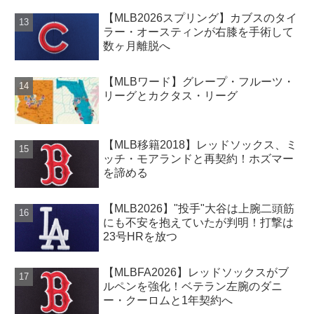
【MLB2026スプリング】カブスのタイ
ラー・オースティンが右膝を手術して
数ヶ月離脱へ
【MLBワード】グレープ・フルーツ・
リーグとカクタス・リーグ
【MLB移籍2018】レッドソックス、ミ
ッチ・モアランドと再契約！ホズマー
を諦める
【MLB2026】"投手"大谷は上腕二頭筋
にも不安を抱えていたが判明！打撃は
23号HRを放つ
【MLBFA2026】レッドソックスがブ
ルペンを強化！ベテラン左腕のダニ
ー・クーロムと1年契約へ